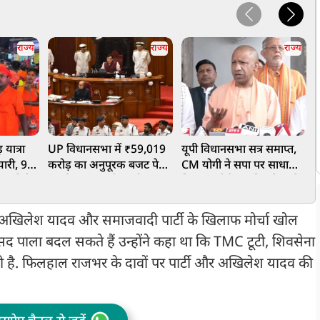
राज्य
राज्य
राज्य
यात्रा
UP विधानसभा में ₹59,019
यूपी विधानसभा सत्र समाप्त,
स
यारी, 9-
करोड़ का अनुपूरक बजट पेश,
CM योगी ने सपा पर साधा
द
 यूपी के
ऊर्जा-स्वास्थ्य और उद्योग पर
निशाना, बोले-जनहित के मुद्दों
क
यों का
बड़ा फोकस
पर चर्चा से भागा विपक्ष
ागत
अखिलेश यादव और समाजवादी पार्टी के खिलाफ मोर्चा खोल
ंसद पाला बदल सकते हैं उन्होंने कहा था कि TMC टूटी, शिवसेना
ारी है. फिलहाल राजभर के दावों पर पार्टी और अखिलेश यादव की