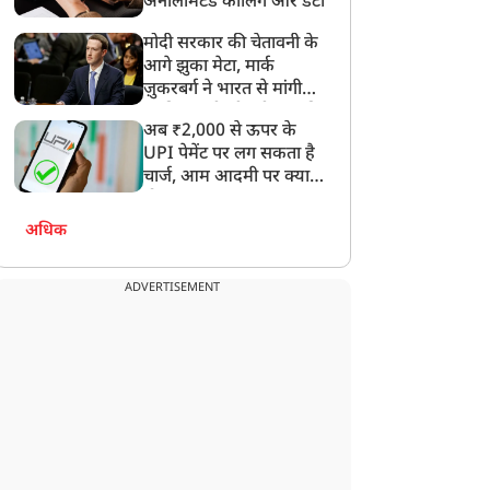
अनलिमिटेड कॉलिंग और डेटा
मोदी सरकार की चेतावनी के
आगे झुका मेटा, मार्क
राज्य
राज्य
ज़ुकरबर्ग ने भारत से मांगी
माफ़ी, गलती भी स्वीकार की
अब ₹2,000 से ऊपर के
UPI पेमेंट पर लग सकता है
चार्ज, आम आदमी पर क्या
होगा असर?
दन में उजागर हुआ सपा का
राष्ट्रीय हथकरघा दिवस पर
अधिक
लित-पिछड़ा, युवा, गरीब,
CM योगी का अखिलेश पर
िसान, महिला विरोधी चरित्रः
तंज, बोले- कुछ लोग जीवनभर
ADVERTISEMENT
CM योगी
‘बबुआ’ ही बने रहते हैं