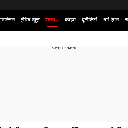
मनोरंजन
ट्रेंडिंग न्यूज़
राज्य
क्राइम
यूटीलिटी
धर्म ज्ञान
ल
ADVERTISEMENT