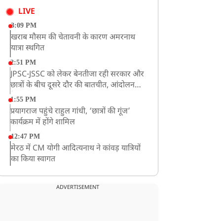
LIVE
3:09 PM
खराब मौसम की चेतावनी के कारण अमरनाथ
यात्रा स्थगित
2:51 PM
JPSC-JSSC को लेकर बेनतीजा रही सरकार और
छात्रों के बीच दूसरे दौर की बातचीत, आंदोलन
तेज
1:55 PM
प्रयागराज पहुंचे राहुल गांधी, ‘छात्रों की गूंज’
कार्यक्रम में होंगे शामिल
12:47 PM
मेरठ में CM योगी आदित्यनाथ ने कांवड़ यात्रियों
का किया स्वागत
11:04 AM
असम बाढ़: 13 जिलों में 15 लाख से ज्यादा लोग
ADVERTISEMENT
प्रभावित, मृतकों की संख्या 98 तक पहुंची
10:21 AM