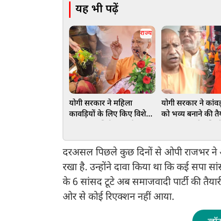
यह भी पढ़ें
राज्य
योगी सरकार ने महिला
योगी सरकार ने कांवड़ 
कावड़ियों के लिए किए विशेष
को भव्य बनाने की तै
प्रबंध, जलाभिषेक करने उमड़
10 अगस्त को पश्चिमी
पड़ी नारीशक्ति
सात जिलों में कांवड़ि
होगा पुष्पवर्षा से स्व
दरअसल पिछले कुछ दिनों से ओपी राजभर ने 
रखा है. उन्होंने दावा किया था कि कई सपा सा
के 6 सांसद टूटे अब समाजवादी पार्टी की तैय
ओर से कोई रिएक्शन नहीं आया.