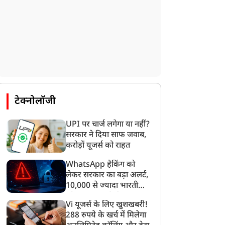
टेक्नोलॉजी
UPI पर चार्ज लगेगा या नहीं?
सरकार ने दिया साफ जवाब,
करोड़ों यूजर्स को राहत
WhatsApp हैकिंग को
लेकर सरकार का बड़ा अलर्ट,
10,000 से ज्यादा भारतीयों
को साइबर हमले से बचाया
Vi यूजर्स के लिए खुशखबरी!
गया
288 रुपये के खर्च में मिलेगा