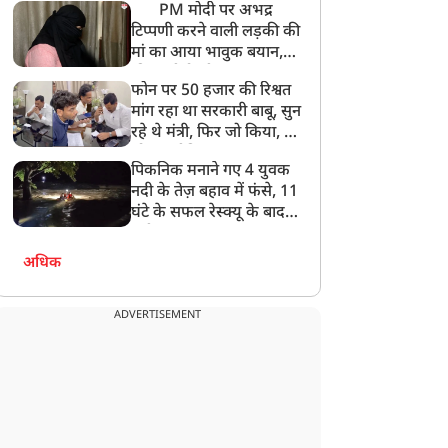
PM मोदी पर अभद्र
टिप्पणी करने वाली लड़की की
मां का आया भावुक बयान,
की अजीबोगरीब मांग, कहा-
फोन पर 50 हजार की रिश्वत
बेटी को गोद लें प्रधानमंत्री
मांग रहा था सरकारी बाबू, सुन
रहे थे मंत्री, फिर जो किया, वो
सोशल मीडिया पर छा गया
पिकनिक मनाने गए 4 युवक
नदी के तेज़ बहाव में फंसे, 11
घंटे के सफल रेस्क्यू के बाद
बची जान
अधिक
ADVERTISEMENT