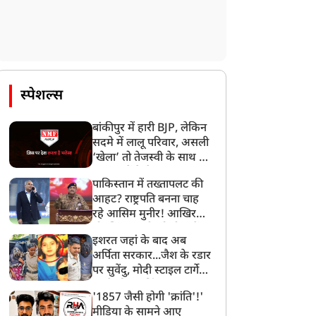
स्पेशल्स
बांकीपुर में हारी BJP, लेकिन
सदमे में लालू परिवार, असली
‘खेला’ तो तेजस्वी के साथ हो
गया, जानें कैसे
पाकिस्तान में तख्तापलट की
आहट? राष्ट्रपति बनना चाह
रहे आसिम मुनीर! आखिर
मोहसिन नकवी को ही क्यों
इशरत जहां के बाद अब
बनाया मोहरा?
अर्पिता सरकार...जैश के रडार
पर सुवेंदु, मोदी स्टाइल टार्गेट
करने की प्लानिंग, STF का
'1857 जैसी होगी 'क्रांति'!'
बड़ा एक्शन!
मीडिया के सामने आए