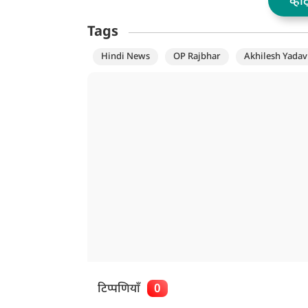
व्हॉ
Tags
Hindi News
OP Rajbhar
Akhilesh Yadav
टिप्पणियाँ
0