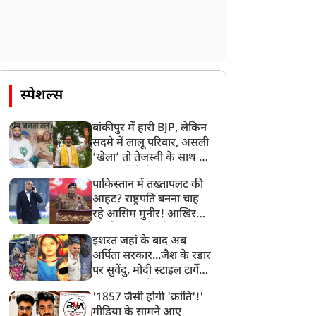
स्पेशल्स
बांकीपुर में हारी BJP, लेकिन
सदमे में लालू परिवार, असली
‘खेला’ तो तेजस्वी के साथ हो
गया, जानें कैसे
पाकिस्तान में तख्तापलट की
आहट? राष्ट्रपति बनना चाह
रहे आसिम मुनीर! आखिर
मोहसिन नकवी को ही क्यों
इशरत जहां के बाद अब
बनाया मोहरा?
अर्पिता सरकार...जैश के रडार
पर सुवेंदु, मोदी स्टाइल टार्गेट
करने की प्लानिंग, STF का
'1857 जैसी होगी 'क्रांति'!'
बड़ा एक्शन!
मीडिया के सामने आए