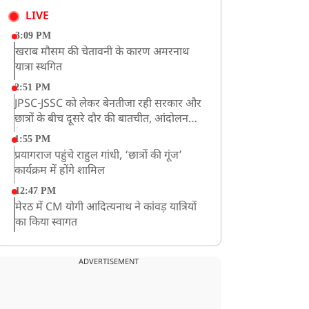
LIVE
3:09 PM
खराब मौसम की चेतावनी के कारण अमरनाथ
यात्रा स्थगित
2:51 PM
JPSC-JSSC को लेकर बेनतीजा रही सरकार और
छात्रों के बीच दूसरे दौर की बातचीत, आंदोलन
तेज
1:55 PM
प्रयागराज पहुंचे राहुल गांधी, ‘छात्रों की गूंज’
कार्यक्रम में होंगे शामिल
12:47 PM
मेरठ में CM योगी आदित्यनाथ ने कांवड़ यात्रियों
का किया स्वागत
11:04 AM
असम बाढ़: 13 जिलों में 15 लाख से ज्यादा लोग
ADVERTISEMENT
प्रभावित, मृतकों की संख्या 98 तक पहुंची
10:21 AM