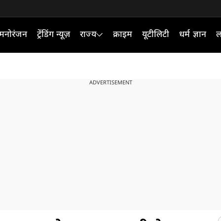
मनोरंजन
ट्रेंडिंग न्यूज़
राज्य
क्राइम
यूटीलिटी
धर्म ज्ञान
ल
ADVERTISEMENT