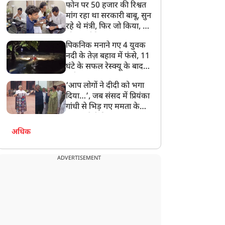
फोन पर 50 हजार की रिश्वत
बेटी को गोद लें प्रधानमंत्री
मांग रहा था सरकारी बाबू, सुन
रहे थे मंत्री, फिर जो किया, वो
सोशल मीडिया पर छा गया
पिकनिक मनाने गए 4 युवक
नदी के तेज़ बहाव में फंसे, 11
घंटे के सफल रेस्क्यू के बाद
बची जान
‘आप लोगों ने दीदी को भगा
दिया…’, जब संसद में प्रियंका
गांधी से भिड़ गए ममता के
सांसद, देखें दिलचस्प Video
अधिक
ADVERTISEMENT