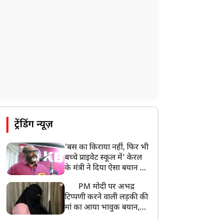
हिमाचल के चंबा में बड़ा सड़क हादसा, 7 यात्रियों
की मौत; 11 घायल
9:23 AM
सलमान खान के घर के बाहर ड्यूटी पर तैनात
पुलिसकर्मी की मौत, अचानक बिगड़ी थी तबीयत
8:23 AM
देश के कई हिस्सों में भारी बारिश के आसार,
मौसम विभाग ने जारी किया अलर्ट
8:20 AM
भारत समेत 5 देशों पर 100% टैरिफ
ट्रेंडिंग न्यूज़
8:19 AM
'बस का किराया नहीं, फिर भी
PM मोदी आज IIT दिल्ली के दीक्षांत समारोह में
बच्चे प्राइवेट स्कूल में' केरल
शामिल होंगे
के मंत्री ने दिया ऐसा बयान की
खड़ा हो गया बड़ा बवाल
PM मोदी पर अभद्र
टिप्पणी करने वाली लड़की की
मां का आया भावुक बयान,
की अजीबोगरीब मांग, कहा-