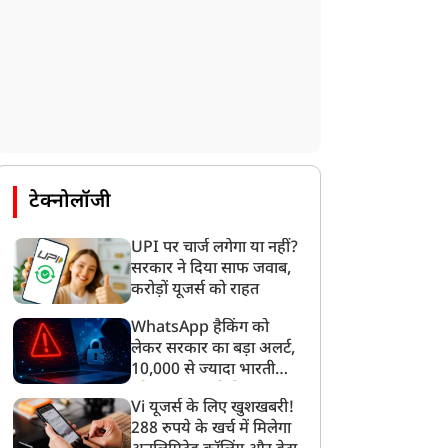
टेक्नोलॉजी
UPI पर चार्ज लगेगा या नहीं?
सरकार ने दिया साफ जवाब,
करोड़ों यूजर्स को राहत
WhatsApp हैकिंग को
लेकर सरकार का बड़ा अलर्ट,
10,000 से ज्यादा भारतीयों
को साइबर हमले से बचाया
Vi यूजर्स के लिए खुशखबरी!
गया
288 रुपये के खर्च में मिलेगा