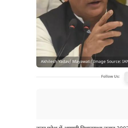
Akhilesh Yadav/ Mayawati/ Image Source: IA
Follow Us: