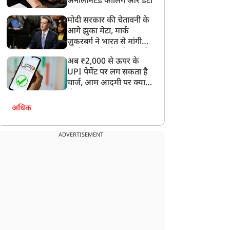
अनलिमिटेड कॉलिंग और डेटा
मोदी सरकार की चेतावनी के
आगे झुका मेटा, मार्क
ज़ुकरबर्ग ने भारत से मांगी
माफ़ी, गलती भी स्वीकार की
अब ₹2,000 से ऊपर के
UPI पेमेंट पर लग सकता है
चार्ज, आम आदमी पर क्या
होगा असर?
अधिक
ADVERTISEMENT