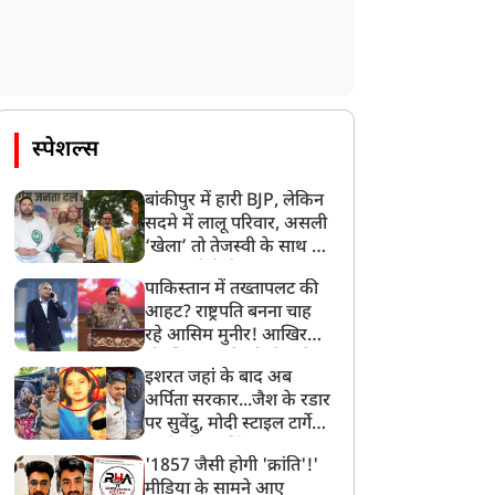
स्पेशल्स
बांकीपुर में हारी BJP, लेकिन
सदमे में लालू परिवार, असली
‘खेला’ तो तेजस्वी के साथ हो
गया, जानें कैसे
पाकिस्तान में तख्तापलट की
आहट? राष्ट्रपति बनना चाह
रहे आसिम मुनीर! आखिर
मोहसिन नकवी को ही क्यों
इशरत जहां के बाद अब
बनाया मोहरा?
अर्पिता सरकार...जैश के रडार
पर सुवेंदु, मोदी स्टाइल टार्गेट
करने की प्लानिंग, STF का
'1857 जैसी होगी 'क्रांति'!'
बड़ा एक्शन!
मीडिया के सामने आए