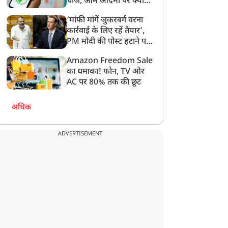
चार्ज, आम आदमी पर क्या
होगा असर?
‘मांफी मांगें जुकरबर्ग वरना
कार्रवाई के लिए रहें तैयार’,
PM मोदी की पोस्ट हटाने पर
संसदीय समिति ने Meta को
Amazon Freedom Sale
लगाई फटकार
का धमाका! फोन, TV और
AC पर 80% तक की छूट
अधिक
ADVERTISEMENT