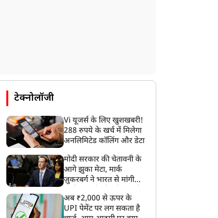
राज्य
राज्य
टेक्नोलॉजी
Vi यूजर्स के लिए खुशखबरी!
288 रुपये के खर्च में मिलेगा
अनलिमिटेड कॉलिंग और डेटा
ारखंड भर्ती परीक्षा विवाद:
यूपी विधानसभा: भावुक हुए
मोदी सरकार की चेतावनी के
ात्र नेता देवेंद्र महतो ने सोनम
अध्यक्ष सतीश महाना, विपक्ष
आगे झुका मेटा, मार्क
ांगचुक के आग्रह पर पिया
से कहा- लोकतांत्रिक मर्यादा
ज़ुकरबर्ग ने भारत से मांगी
पानी,अनशन जारी
का रखें सम्मान
माफ़ी, गलती भी स्वीकार की
अब ₹2,000 से ऊपर के
UPI पेमेंट पर लग सकता है