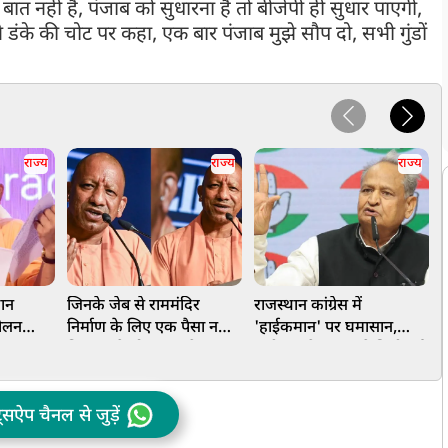
नहीं है, पंजाब को सुधारना है तो बीजेपी ही सुधार पाएगी,
डंके की चोट पर कहा, एक बार पंजाब मुझे सौप दो, सभी गुंडों
राज्य
राज्य
राज्य
यान
जिनके जेब से राममंदिर
राजस्थान कांग्रेस में
झ
ोलन
निर्माण के लिए एक पैसा नहीं
'हाईकमान' पर घमासान,
छ
र
निकला, वे लोग कर रहे चंदा
धारीवाल के बयान से छिड़ी नई
व
चोरी की बातः CM योगी
बहस
ट्सऐप चैनल से जुड़ें