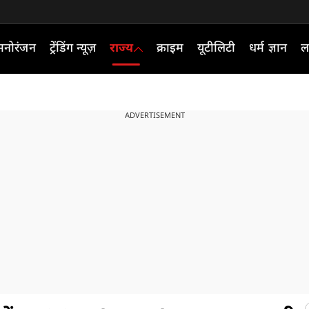
मनोरंजन
ट्रेंडिंग न्यूज़
राज्य
क्राइम
यूटीलिटी
धर्म ज्ञान
ल
ADVERTISEMENT