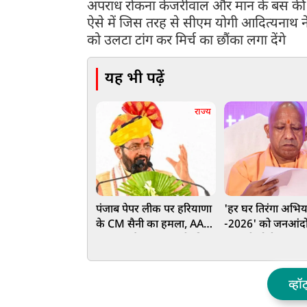
अपराध रोकना केजरीवाल और मान के बस की बात 
ऐसे में जिस तरह से सीएम योगी आदित्यनाथ ने 
को उलटा टांग कर मिर्च का छौंका लगा देंगे
यह भी पढ़ें
राज्य
पंजाब पेपर लीक पर हरियाणा
'हर घर तिरंगा अभि
के CM सैनी का हमला, AAP
-2026' को जनआंद
सरकार और राहुल गांधी की
बनाएगी योगी सरका
चुप्पी पर उठाए सवाल
व्हॉ