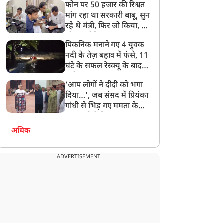
फोन पर 50 हजार की रिश्वत
बेटी को गोद लें प्रधानमंत्री
मांग रहा था सरकारी बाबू, सुन
रहे थे मंत्री, फिर जो किया, वो
सोशल मीडिया पर छा गया
पिकनिक मनाने गए 4 युवक
नदी के तेज़ बहाव में फंसे, 11
घंटे के सफल रेस्क्यू के बाद
बची जान
‘आप लोगों ने दीदी को भगा
दिया…’, जब संसद में प्रियंका
गांधी से भिड़ गए ममता के
सांसद, देखें दिलचस्प Video
अधिक
ADVERTISEMENT