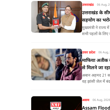
उत्तराखंड
06 Aug, 
उत्तराखंड के सी
सहयोग का भरो
मुख्यमंत्री ने राज्
सभी पहलों के लिए 
परियोजनाओं के प्रभ
उत्तर प्रदेश
06 Aug,
माफिया अतीक के
से मिलने जा रहा
अबान अहमद 21 साल
वह झांसी जेल में ब
असम
06 Aug, 202
Assam Flood : ह