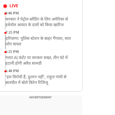
LIVE
8:06 PM
सरकार ने पेट्रोल ब्लेंडिंग के लिए अमेरिका से
इथेनॉल आयात के दावों को किया खारिज
7:25 PM
हरियाणा: पुलिस स्टेशन के बाहर गैंगवार, सात
लोग घायल
6:25 PM
गलत AI कंटेंट पर सरकार सख्त, तीन घंटे में
हटानी होगी अवैध सामग्री
5:40 PM
‘हम विरोधी हैं, दुश्मन नहीं’, राहुल गांधी से
बातचीत में बोले किरेन रिजिजू
4:42 PM
झारखंड के छात्रों को CJP का समर्थन, रांची पहुंच
ADVERTISEMENT
रहा CJP का एक दल
12:57 PM