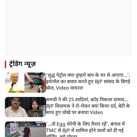
बैरिकेड उखाड़े
11:24 AM
दिल्ली में AAP विधायक अजय दत्त के दक्षिणपुरी स्थित दफ़्तर के
बाहर BJP का प्रदर्शन
11:21 AM
गुजरात में आज से होती तिरंगा यात्रा की शुरुआत, शासन से
1200 से ज्यादा यात्राओं को मिली मंजूरी
10:39 AM
ट्रेंडिंग न्यूज़
रांची में छात्रों का विधानसभा मार्च शुरू, BJP ने भी CM आवास
घेरा
‘शुद्ध पेट्रोल क्या तुम्हारे बाप के घर से आएगा…’,
8:57 AM
इथेनॉल का बचाव करते हुए BJP सांसद के बिगड़े
राम मंदिर चंदा चोरी मुद्दे को लोकसभा में उठाएंगे KC
बोल, Video वायरल
Venugopal, स्वतंत्र जांच की मांग
समधी ने की 25 शादियां, फ्रॉड निकला दामाद…
BJP विधायक ने रो-रोकर बयां किया दर्द, बेटी के
साथ हुए धोखे पर बनाया Video
'...तो Egg थेरेपी के लिए तैयार रहें', बंगाल में
TMC से BJP में शामिल होने वालों को दी गई