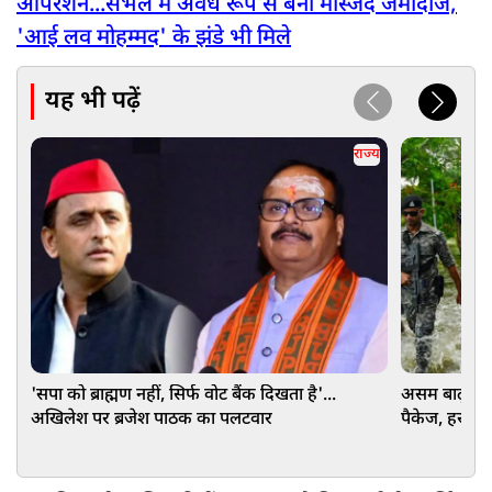
ऑपरेशन...संभल में अवैध रूप से बनी मस्जिद जमींदोज,
'आई लव मोहम्मद' के झंडे भी मिले
यह भी पढ़ें
राज्य
'सपा को ब्राह्मण नहीं, सिर्फ वोट बैंक दिखता है'...
असम बाढ़ पीड़
अखिलेश पर ब्रजेश पाठक का पलटवार
पैकेज, हर प्र