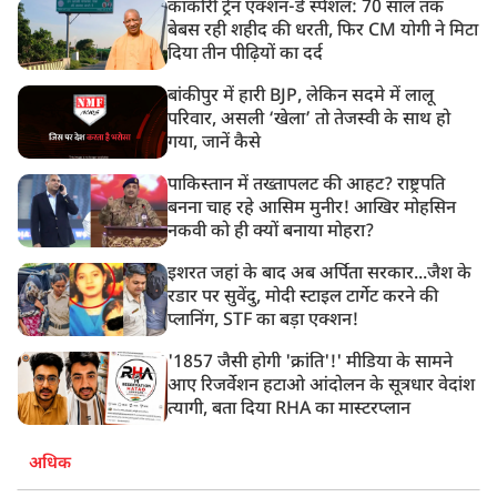
काकोरी ट्रेन एक्शन-डे स्पेशल: 70 साल तक
बेबस रही शहीद की धरती, फिर CM योगी ने मिटा
दिया तीन पीढ़ियों का दर्द
बांकीपुर में हारी BJP, लेकिन सदमे में लालू
परिवार, असली ‘खेला’ तो तेजस्वी के साथ हो
गया, जानें कैसे
पाकिस्तान में तख्तापलट की आहट? राष्ट्रपति
बनना चाह रहे आसिम मुनीर! आखिर मोहसिन
नकवी को ही क्यों बनाया मोहरा?
इशरत जहां के बाद अब अर्पिता सरकार...जैश के
रडार पर सुवेंदु, मोदी स्टाइल टार्गेट करने की
प्लानिंग, STF का बड़ा एक्शन!
'1857 जैसी होगी 'क्रांति'!' मीडिया के सामने
आए रिजर्वेशन हटाओ आंदोलन के सूत्रधार वेदांश
त्यागी, बता दिया RHA का मास्टरप्लान
अधिक