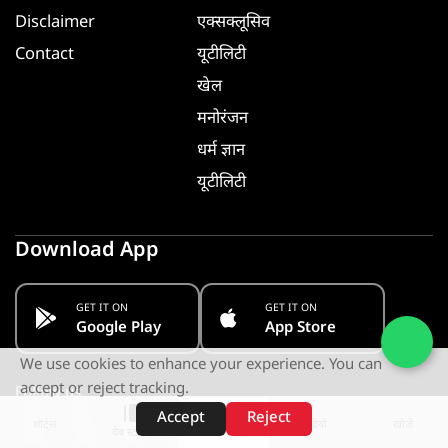
Disclaimer
एक्सक्लूसिव
Contact
यूटीलिटी
खेल
मनोरंजन
धर्म ज्ञान
यूटीलिटी
Download App
GET IT ON
GET IT ON
Google Play
App Store
We use cookies to enhance your experience. You can
accept or reject tracking.
Follow us
Accept
Reject
शॉर्ट्स
होम
वीडियो
खोजें
वेब स्टोरीज़