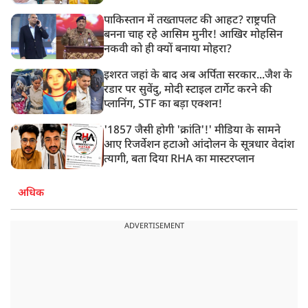
पाकिस्तान में तख्तापलट की आहट? राष्ट्रपति
बनना चाह रहे आसिम मुनीर! आखिर मोहसिन
नकवी को ही क्यों बनाया मोहरा?
इशरत जहां के बाद अब अर्पिता सरकार...जैश के
रडार पर सुवेंदु, मोदी स्टाइल टार्गेट करने की
प्लानिंग, STF का बड़ा एक्शन!
'1857 जैसी होगी 'क्रांति'!' मीडिया के सामने
आए रिजर्वेशन हटाओ आंदोलन के सूत्रधार वेदांश
त्यागी, बता दिया RHA का मास्टरप्लान
अधिक
ADVERTISEMENT