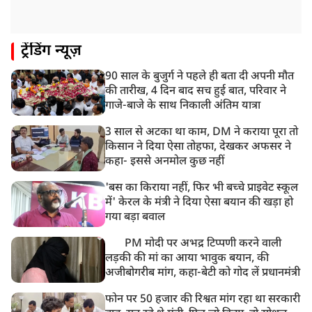
11:04 AM
ट्रेंडिंग न्यूज़
असम बाढ़: 13 जिलों में 15 लाख से ज्यादा लोग प्रभावित, मृतकों
की संख्या 98 तक पहुंची
90 साल के बुजुर्ग ने पहले ही बता दी अपनी मौत
10:21 AM
की तारीख, 4 दिन बाद सच हुई बात, परिवार ने
हिमाचल के चंबा में बड़ा सड़क हादसा, 7 यात्रियों की मौत; 11
गाजे-बाजे के साथ निकाली अंतिम यात्रा
घायल
3 साल से अटका था काम, DM ने कराया पूरा तो
किसान ने दिया ऐसा तोहफा, देखकर अफसर ने
कहा- इससे अनमोल कुछ नहीं
'बस का किराया नहीं, फिर भी बच्चे प्राइवेट स्कूल
में' केरल के मंत्री ने दिया ऐसा बयान की खड़ा हो
गया बड़ा बवाल
PM मोदी पर अभद्र टिप्पणी करने वाली
लड़की की मां का आया भावुक बयान, की
अजीबोगरीब मांग, कहा-बेटी को गोद लें प्रधानमंत्री
फोन पर 50 हजार की रिश्वत मांग रहा था सरकारी