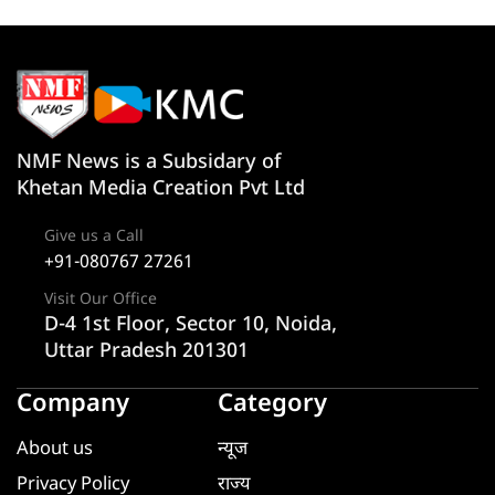
NMF News is a Subsidary of
Khetan Media Creation Pvt Ltd
Give us a Call
+91-080767 27261
Visit Our Office
D-4 1st Floor, Sector 10, Noida,
Uttar Pradesh 201301
Company
Category
About us
न्यूज
Privacy Policy
राज्य