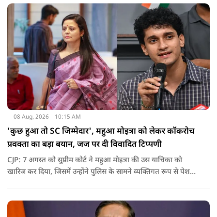
08 Aug, 2026
10:15 AM
'कुछ हुआ तो SC जिम्मेदार', महुआ मोइत्रा को लेकर कॉकरोच
प्रवक्ता का बड़ा बयान, जज पर दी विवादित टिप्पणी
CJP: 7 अगस्त को सुप्रीम कोर्ट ने महुआ मोइत्रा की उस याचिका को
खारिज कर दिया, जिसमें उन्होंने पुलिस के सामने व्यक्तिगत रूप से पेश
होने के बजाय वीडियो कॉन्फ्रेंसिंग के जरिए पेश होने की अनुमति मांगी थी.
सुनवाई के दौरान अदालत की ओर से की गई एक टिप्पणी अब चर्चा का
केंद्र बन गई है.