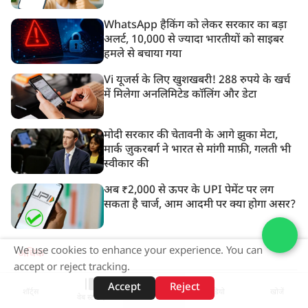
WhatsApp हैकिंग को लेकर सरकार का बड़ा
अलर्ट, 10,000 से ज्यादा भारतीयों को साइबर
हमले से बचाया गया
Vi यूजर्स के लिए खुशखबरी! 288 रुपये के खर्च
में मिलेगा अनलिमिटेड कॉलिंग और डेटा
मोदी सरकार की चेतावनी के आगे झुका मेटा,
मार्क ज़ुकरबर्ग ने भारत से मांगी माफ़ी, गलती भी
स्वीकार की
अब ₹2,000 से ऊपर के UPI पेमेंट पर लग
सकता है चार्ज, आम आदमी पर क्या होगा असर?
We use cookies to enhance your experience. You can
अधिक
accept or reject tracking.
Accept
Reject
ADVERTISEMENT
शॉर्ट्स
होम
वीडियो
खोजें
वेब स्टोरीज़