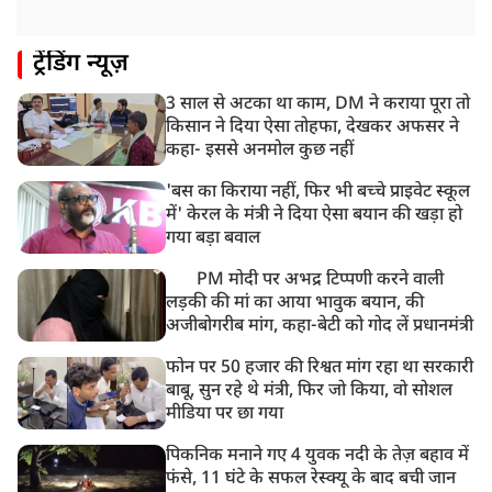
जारी किया अलर्ट
8:20 AM
ट्रेंडिंग न्यूज़
भारत समेत 5 देशों पर 100% टैरिफ
3 साल से अटका था काम, DM ने कराया पूरा तो
8:19 AM
किसान ने दिया ऐसा तोहफा, देखकर अफसर ने
PM मोदी आज IIT दिल्ली के दीक्षांत समारोह में शामिल होंगे
कहा- इससे अनमोल कुछ नहीं
'बस का किराया नहीं, फिर भी बच्चे प्राइवेट स्कूल
में' केरल के मंत्री ने दिया ऐसा बयान की खड़ा हो
गया बड़ा बवाल
PM मोदी पर अभद्र टिप्पणी करने वाली
लड़की की मां का आया भावुक बयान, की
अजीबोगरीब मांग, कहा-बेटी को गोद लें प्रधानमंत्री
फोन पर 50 हजार की रिश्वत मांग रहा था सरकारी
बाबू, सुन रहे थे मंत्री, फिर जो किया, वो सोशल
मीडिया पर छा गया
पिकनिक मनाने गए 4 युवक नदी के तेज़ बहाव में
फंसे, 11 घंटे के सफल रेस्क्यू के बाद बची जान