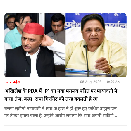
का आरोप है कि सुरक्षा के लिए तैनात PSI उनसे मिलने आने वाले लोगों
को रोक रहे थे और उनके साथ ठीक तरीके से पेश नहीं आ रहे थे. इसी बात
को लेकर दिपके की पुलिस अधिकारी से तीखी बहस हो गई.
उत्तर प्रदेश
08 Aug, 2026
10:50 AM
अखिलेश के PDA में 'P' का नया मतलब पंडित पर मायावती ने
कसा तंज, कहा- सपा गिरगिट की तरह बदलती है रंग
बसपा सुप्रीमो मायावती ने सपा के हाल में ही शुरू हुए कथित ब्राह्मण प्रेम
पर तीखा हमला बोला है. उन्होंने आरोप लगाया कि सपा अपनी संकीर्ण
जातिवादी राजनीति और चुनावी स्वार्थ के चलते समय-समय पर अपना
राजनीतिक रंग बदलती रही है.