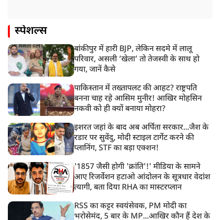
स्पेशल्स
बांकीपुर में हारी BJP, लेकिन सदमे में लालू
परिवार, असली ‘खेला’ तो तेजस्वी के साथ हो
गया, जानें कैसे
पाकिस्तान में तख्तापलट की आहट? राष्ट्रपति
बनना चाह रहे आसिम मुनीर! आखिर मोहसिन
नकवी को ही क्यों बनाया मोहरा?
इशरत जहां के बाद अब अर्पिता सरकार...जैश के
रडार पर सुवेंदु, मोदी स्टाइल टार्गेट करने की
प्लानिंग, STF का बड़ा एक्शन!
'1857 जैसी होगी 'क्रांति'!' मीडिया के सामने
आए रिजर्वेशन हटाओ आंदोलन के सूत्रधार वेदांश
त्यागी, बता दिया RHA का मास्टरप्लान
RSS का कट्टर स्वयंसेवक, PM मोदी का
भरोसेमंद, 5 बार के MP...आखिर कौन हैं देश के