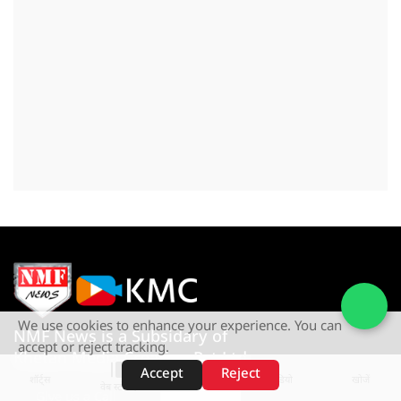
We use cookies to enhance your experience. You can
NMF News is a Subsidary of
accept or reject tracking.
Khetan Media Creation Pvt Ltd
Accept
Reject
शॉर्ट्स
होम
वीडियो
खोजें
वेब स्टोरीज़
Give us a Call