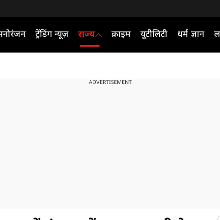
मनोरंजन
ट्रेंडिंग न्यूज़
राज्य
क्राइम
यूटीलिटी
धर्म ज्ञान
ल
ADVERTISEMENT