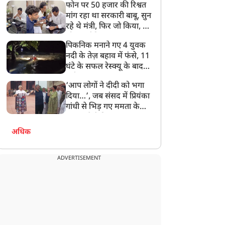
फोन पर 50 हजार की रिश्वत
बेटी को गोद लें प्रधानमंत्री
मांग रहा था सरकारी बाबू, सुन
रहे थे मंत्री, फिर जो किया, वो
सोशल मीडिया पर छा गया
पिकनिक मनाने गए 4 युवक
नदी के तेज़ बहाव में फंसे, 11
घंटे के सफल रेस्क्यू के बाद
बची जान
‘आप लोगों ने दीदी को भगा
दिया…’, जब संसद में प्रियंका
गांधी से भिड़ गए ममता के
सांसद, देखें दिलचस्प Video
अधिक
ADVERTISEMENT