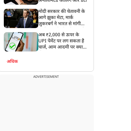
अनलिमिटेड कॉलिंग और डेटा
मोदी सरकार की चेतावनी के
आगे झुका मेटा, मार्क
ज़ुकरबर्ग ने भारत से मांगी
माफ़ी, गलती भी स्वीकार की
अब ₹2,000 से ऊपर के
UPI पेमेंट पर लग सकता है
चार्ज, आम आदमी पर क्या
होगा असर?
अधिक
ADVERTISEMENT