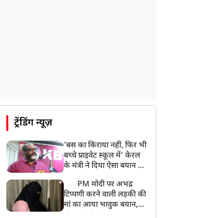
देश के कई हिस्सों में भारी बारिश के आसार,
मौसम विभाग ने जारी किया अलर्ट
8:20 AM
भारत समेत 5 देशों पर 100% टैरिफ
8:19 AM
PM मोदी आज IIT दिल्ली के दीक्षांत समारोह में
शामिल होंगे
ट्रेंडिंग न्यूज़
'बस का किराया नहीं, फिर भी
बच्चे प्राइवेट स्कूल में' केरल
के मंत्री ने दिया ऐसा बयान की
खड़ा हो गया बड़ा बवाल
PM मोदी पर अभद्र
टिप्पणी करने वाली लड़की की
मां का आया भावुक बयान,
की अजीबोगरीब मांग, कहा-