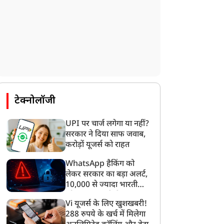
टेक्नोलॉजी
UPI पर चार्ज लगेगा या नहीं?
सरकार ने दिया साफ जवाब,
करोड़ों यूजर्स को राहत
WhatsApp हैकिंग को
लेकर सरकार का बड़ा अलर्ट,
10,000 से ज्यादा भारतीयों
को साइबर हमले से बचाया
Vi यूजर्स के लिए खुशखबरी!
गया
288 रुपये के खर्च में मिलेगा