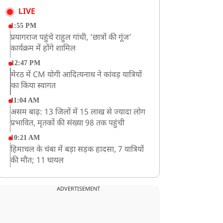
LIVE
1:55 PM
प्रयागराज पहुंचे राहुल गांधी, ‘छात्रों की गूंज’
कार्यक्रम में होंगे शामिल
12:47 PM
मेरठ में CM योगी आदित्यनाथ ने कांवड़ यात्रियों
का किया स्वागत
11:04 AM
असम बाढ़: 13 जिलों में 15 लाख से ज्यादा लोग
प्रभावित, मृतकों की संख्या 98 तक पहुंची
10:21 AM
हिमाचल के चंबा में बड़ा सड़क हादसा, 7 यात्रियों
की मौत; 11 घायल
9:23 AM
सलमान खान के घर के बाहर ड्यूटी पर तैनात
ADVERTISEMENT
पुलिसकर्मी की मौत, अचानक बिगड़ी थी तबीयत
8:23 AM