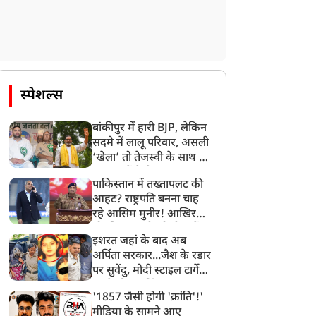
स्पेशल्स
बांकीपुर में हारी BJP, लेकिन
सदमे में लालू परिवार, असली
‘खेला’ तो तेजस्वी के साथ हो
गया, जानें कैसे
पाकिस्तान में तख्तापलट की
आहट? राष्ट्रपति बनना चाह
रहे आसिम मुनीर! आखिर
मोहसिन नकवी को ही क्यों
इशरत जहां के बाद अब
बनाया मोहरा?
अर्पिता सरकार...जैश के रडार
पर सुवेंदु, मोदी स्टाइल टार्गेट
करने की प्लानिंग, STF का
'1857 जैसी होगी 'क्रांति'!'
बड़ा एक्शन!
मीडिया के सामने आए