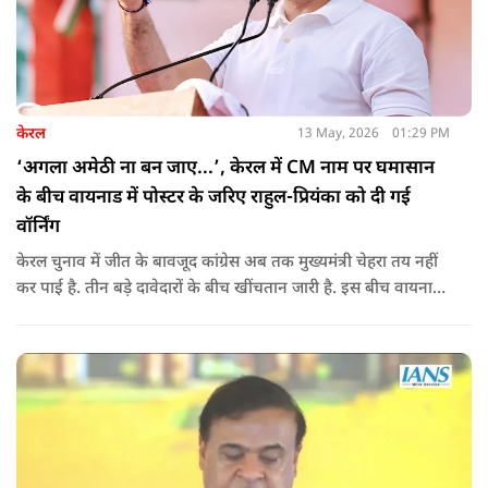
केरल
13 May, 2026
01:29 PM
‘अगला अमेठी ना बन जाए...’, केरल में CM नाम पर घमासान
के बीच वायनाड में पोस्टर के जरिए राहुल-प्रियंका को दी गई
वॉर्निंग
केरल चुनाव में जीत के बावजूद कांग्रेस अब तक मुख्यमंत्री चेहरा तय नहीं
कर पाई है. तीन बड़े दावेदारों के बीच खींचतान जारी है. इस बीच वायनाड
में राहुल गांधी और प्रियंका गांधी के खिलाफ पोस्टर लगने से राजनीतिक
तनाव और बढ़ गया है.