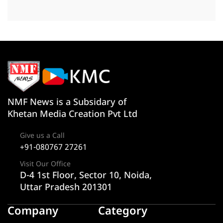
NMF News is a Subsidary of
Khetan Media Creation Pvt Ltd
Give us a Call
+91-080767 27261
Visit Our Office
D-4 1st Floor, Sector 10, Noida,
Uttar Pradesh 201301
Company
Category