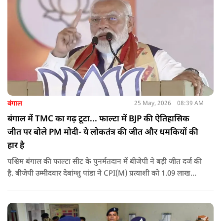
बंगाल
25 May, 2026
08:39 AM
बंगाल में TMC का गढ़ टूटा... फाल्टा में BJP की ऐतिहासिक
जीत पर बोले PM मोदी- ये लोकतंत्र की जीत और धमकियों की
हार है
पश्चिम बंगाल की फाल्टा सीट के पुनर्मतदान में बीजेपी ने बड़ी जीत दर्ज की
है. बीजेपी उम्मीदवार देबांग्शु पांडा ने CPI(M) प्रत्याशी को 1.09 लाख
वोटों से हराया, जबकि TMC चौथे स्थान पर रही. पीएम मोदी ने इसे
लोकतंत्र की जीत बताया है.