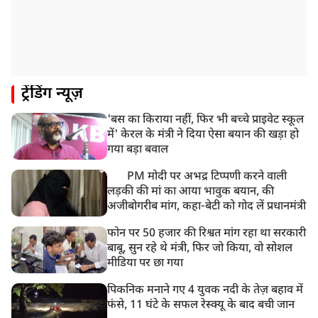
दोषी करार
11:05 AM
भारी हंगामे के बीच संसद की कार्यवाही दोपहर दो बजे तक के
लिए स्थगित
9:38 AM
ट्रेंडिंग न्यूज़
झारखंड: JPSC परीक्षा धांधली मामले में और पांच लोग गिरफ्तार,
अबतक 19 अरेस्ट
'बस का किराया नहीं, फिर भी बच्चे प्राइवेट स्कूल
8:55 AM
में' केरल के मंत्री ने दिया ऐसा बयान की खड़ा हो
पाकिस्तान के कब्जे वाले जम्मू और कश्मीर (PoJK) में हिंसा को
गया बड़ा बवाल
लेकर ब्रिटेन में प्रदर्शन
PM मोदी पर अभद्र टिप्पणी करने वाली
लड़की की मां का आया भावुक बयान, की
अजीबोगरीब मांग, कहा-बेटी को गोद लें प्रधानमंत्री
फोन पर 50 हजार की रिश्वत मांग रहा था सरकारी
बाबू, सुन रहे थे मंत्री, फिर जो किया, वो सोशल
मीडिया पर छा गया
पिकनिक मनाने गए 4 युवक नदी के तेज़ बहाव में
फंसे, 11 घंटे के सफल रेस्क्यू के बाद बची जान