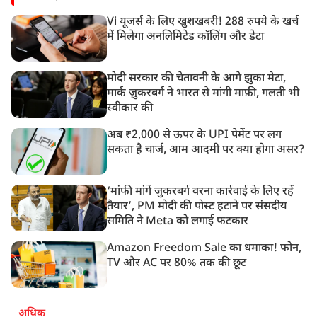
Vi यूजर्स के लिए खुशखबरी! 288 रुपये के खर्च
में मिलेगा अनलिमिटेड कॉलिंग और डेटा
मोदी सरकार की चेतावनी के आगे झुका मेटा,
मार्क ज़ुकरबर्ग ने भारत से मांगी माफ़ी, गलती भी
स्वीकार की
अब ₹2,000 से ऊपर के UPI पेमेंट पर लग
सकता है चार्ज, आम आदमी पर क्या होगा असर?
‘मांफी मांगें जुकरबर्ग वरना कार्रवाई के लिए रहें
तैयार’, PM मोदी की पोस्ट हटाने पर संसदीय
समिति ने Meta को लगाई फटकार
Amazon Freedom Sale का धमाका! फोन,
TV और AC पर 80% तक की छूट
अधिक