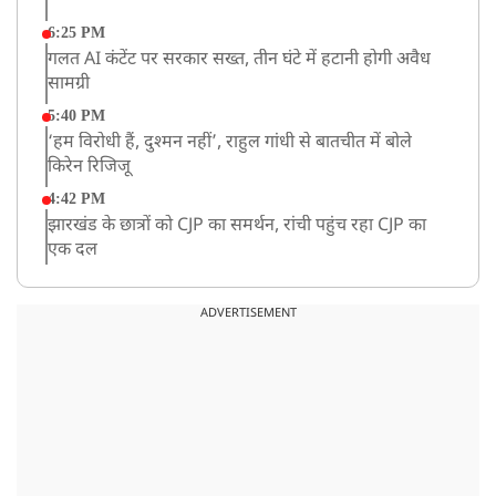
6:25 PM
गलत AI कंटेंट पर सरकार सख्त, तीन घंटे में हटानी होगी अवैध
सामग्री
5:40 PM
‘हम विरोधी हैं, दुश्मन नहीं’, राहुल गांधी से बातचीत में बोले
किरेन रिजिजू
4:42 PM
झारखंड के छात्रों को CJP का समर्थन, रांची पहुंच रहा CJP का
एक दल
12:57 PM
बॉम्बे हाईकोर्ट ने यौन उत्पीड़न मामले में तहलका के पूर्व एडिटर
ADVERTISEMENT
तरुण तेजपाल को दोषी ठहराया
12:47 PM
माफिया अतीक अहमद के छोटे बेटे अबान की एक्सीडेंट में मौत
11:12 AM
यौन उत्पीड़न मामले में 'तहलका' के पूर्व एडिटर तरुण तेजपाल