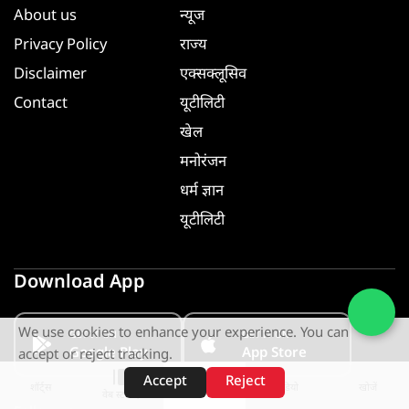
About us
न्यूज
Privacy Policy
राज्य
Disclaimer
एक्सक्लूसिव
Contact
यूटीलिटी
खेल
मनोरंजन
धर्म ज्ञान
यूटीलिटी
Download App
We use cookies to enhance your experience. You can
GET IT ON
GET IT ON
Google Play
App Store
accept or reject tracking.
Accept
Reject
शॉर्ट्स
होम
वीडियो
खोजें
वेब स्टोरीज़