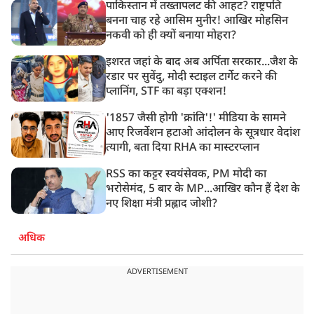
पाकिस्तान में तख्तापलट की आहट? राष्ट्रपति
बनना चाह रहे आसिम मुनीर! आखिर मोहसिन
नकवी को ही क्यों बनाया मोहरा?
इशरत जहां के बाद अब अर्पिता सरकार...जैश के
रडार पर सुवेंदु, मोदी स्टाइल टार्गेट करने की
प्लानिंग, STF का बड़ा एक्शन!
'1857 जैसी होगी 'क्रांति'!' मीडिया के सामने
आए रिजर्वेशन हटाओ आंदोलन के सूत्रधार वेदांश
त्यागी, बता दिया RHA का मास्टरप्लान
RSS का कट्टर स्वयंसेवक, PM मोदी का
भरोसेमंद, 5 बार के MP...आखिर कौन हैं देश के
नए शिक्षा मंत्री प्रह्लाद जोशी?
अधिक
ADVERTISEMENT