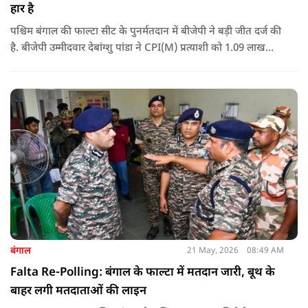
हार है
पश्चिम बंगाल की फाल्टा सीट के पुनर्मतदान में बीजेपी ने बड़ी जीत दर्ज की
है. बीजेपी उम्मीदवार देबांग्शु पांडा ने CPI(M) प्रत्याशी को 1.09 लाख
वोटों से हराया, जबकि TMC चौथे स्थान पर रही. पीएम मोदी ने इसे
लोकतंत्र की जीत बताया है.
बंगाल
21 May, 2026
08:49 AM
Falta Re-Polling: बंगाल के फाल्टा में मतदान जारी, बूथ के
बाहर लगी मतदाताओं की लाइन