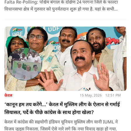
Falta Re-Polling: पश्चिम बंगाल के दक्षिण 24 परगना जिले के फाल्टा
विधानसभा क्षेत्र में गुरुवार को पुनर्मतदान शुरू हो गया है. यहां के सभी
285 मतदान केंद्रों पर दोबारा मतदान कराया जा रहा है. मतदान सुबह 7
बजे से शाम 6 बजे तक चलेगा और नतीजे 24 मई को घोषित किए जाएंगे.
केरल
15 May, 2026
12:51 PM
‘कानून हम तय करेंगे…’ केरल में मुस्लिम लीग के ऐलान से गर्माई
सियासत, पर्दे के पीछे कांग्रेस के साथ होगा खेला?
केरल में कांग्रेस की सहयोगी इंडियन यूनियन मुस्लिम लीग यानी IUML ने
विजय जुलूस निकाला. जिसमें ऐसे नारे लगे कि नया विवाद खड़ा हो गया.