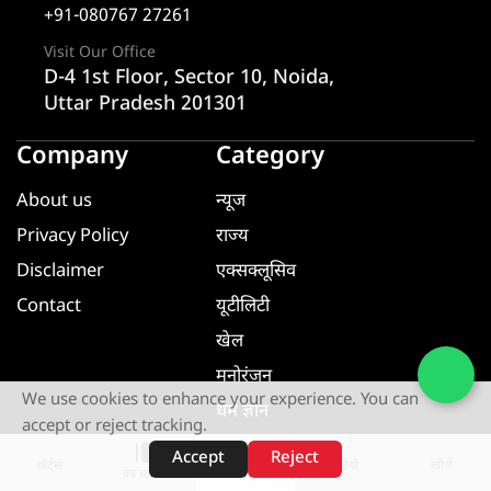
+91-080767 27261
Visit Our Office
D-4 1st Floor, Sector 10, Noida,
Uttar Pradesh 201301
Company
Category
About us
न्यूज
Privacy Policy
राज्य
Disclaimer
एक्सक्लूसिव
Contact
यूटीलिटी
खेल
मनोरंजन
We use cookies to enhance your experience. You can
धर्म ज्ञान
accept or reject tracking.
यूटीलिटी
Accept
Reject
शॉर्ट्स
होम
वीडियो
खोजें
वेब स्टोरीज़