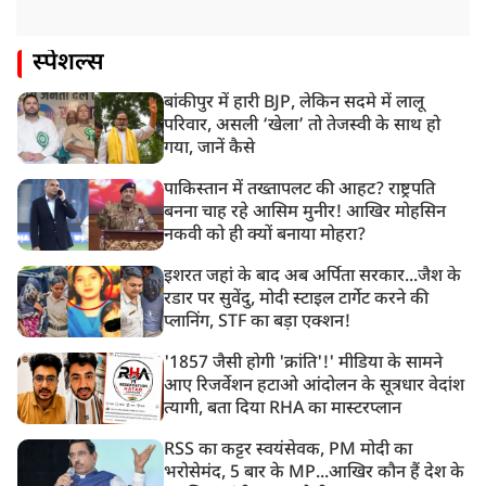
स्पेशल्स
बांकीपुर में हारी BJP, लेकिन सदमे में लालू
परिवार, असली ‘खेला’ तो तेजस्वी के साथ हो
गया, जानें कैसे
पाकिस्तान में तख्तापलट की आहट? राष्ट्रपति
बनना चाह रहे आसिम मुनीर! आखिर मोहसिन
नकवी को ही क्यों बनाया मोहरा?
इशरत जहां के बाद अब अर्पिता सरकार...जैश के
रडार पर सुवेंदु, मोदी स्टाइल टार्गेट करने की
प्लानिंग, STF का बड़ा एक्शन!
'1857 जैसी होगी 'क्रांति'!' मीडिया के सामने
आए रिजर्वेशन हटाओ आंदोलन के सूत्रधार वेदांश
त्यागी, बता दिया RHA का मास्टरप्लान
RSS का कट्टर स्वयंसेवक, PM मोदी का
भरोसेमंद, 5 बार के MP...आखिर कौन हैं देश के