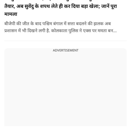
तैयार, अब सुवेंदु के शपथ लेते ही कर दिया बड़ा खेला; जानें पूरा
मामला
बीजेपी की जीत के बाद पश्चिम बंगाल में सत्ता बदलने की झलक अब
प्रशासन में भी दिखने लगी है. कोलकाता पुलिस ने एक्स पर ममता बनर्जी
और अभिषेक बनर्जी को अनफॉलो कर नरेंद्र मोदी और अमित शाह को
फॉलो करना शुरू कर दिया है, जिसे बदलते राजनीतिक समीकरणों का बड़ा
ADVERTISEMENT
संकेत माना जा रहा है.