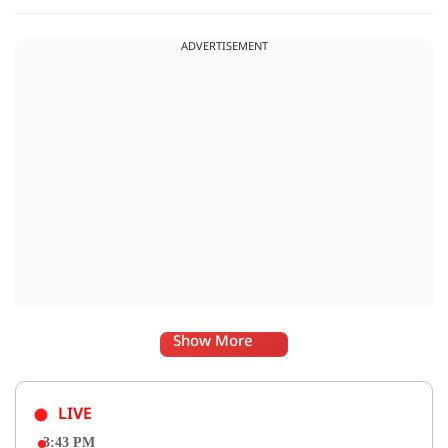
और अभिषेक बनर्जी को अनफॉलो कर नरेंद्र मोदी और अमित शाह को
फॉलो करना शुरू कर दिया है, जिसे बदलते राजनीतिक समीकरणों का बड़ा
ADVERTISEMENT
संकेत माना जा रहा है.
Show More
LIVE
3:43 PM