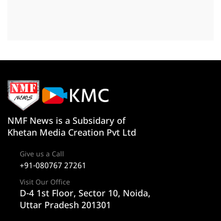
NMF News is a Subsidary of
Khetan Media Creation Pvt Ltd
Give us a Call
+91-080767 27261
Visit Our Office
D-4 1st Floor, Sector 10, Noida,
Uttar Pradesh 201301