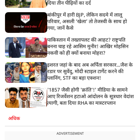
दिया तीन पीढ़ियों का दर्द
बांकीपुर में हारी BJP, लेकिन सदमे में लालू
परिवार, असली ‘खेला’ तो तेजस्वी के साथ हो
गया, जानें कैसे
पाकिस्तान में तख्तापलट की आहट? राष्ट्रपति
बनना चाह रहे आसिम मुनीर! आखिर मोहसिन
नकवी को ही क्यों बनाया मोहरा?
इशरत जहां के बाद अब अर्पिता सरकार...जैश के
रडार पर सुवेंदु, मोदी स्टाइल टार्गेट करने की
प्लानिंग, STF का बड़ा एक्शन!
'1857 जैसी होगी 'क्रांति'!' मीडिया के सामने
आए रिजर्वेशन हटाओ आंदोलन के सूत्रधार वेदांश
त्यागी, बता दिया RHA का मास्टरप्लान
अधिक
ADVERTISEMENT