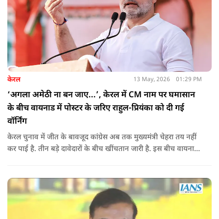
केरल
13 May, 2026
01:29 PM
‘अगला अमेठी ना बन जाए...’, केरल में CM नाम पर घमासान
के बीच वायनाड में पोस्टर के जरिए राहुल-प्रियंका को दी गई
वॉर्निंग
केरल चुनाव में जीत के बावजूद कांग्रेस अब तक मुख्यमंत्री चेहरा तय नहीं
कर पाई है. तीन बड़े दावेदारों के बीच खींचतान जारी है. इस बीच वायनाड
में राहुल गांधी और प्रियंका गांधी के खिलाफ पोस्टर लगने से राजनीतिक
तनाव और बढ़ गया है.