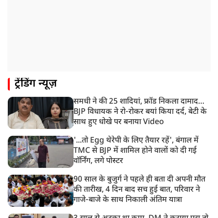
PM मोदी को आया अमेरिकी उपराष्ट्रपति जेडी वेंस का फोन,
रणनीतिक मुद्दों पर हुई बात
8:23 AM
रांची: छात्रों और झारखंड सरकार के बीच आज होगी तीसरे दौर
की बातचीत
8:22 AM
ट्रेंडिंग न्यूज़
देशभर में आज से 'हर घर तिरंगा' अभियान, सीएम योगी लखनऊ
में करेंगे यात्रा का शुभारंभ
समधी ने की 25 शादियां, फ्रॉड निकला दामाद…
8:21 AM
BJP विधायक ने रो-रोकर बयां किया दर्द, बेटी के
गाज़ियाबाद में मुठभेड़, 3 ड्रग तस्कर गिरफ्तार, 21 किलो गांजा
साथ हुए धोखे पर बनाया Video
बरामद
'...तो Egg थेरेपी के लिए तैयार रहें', बंगाल में
TMC से BJP में शामिल होने वालों को दी गई
वॉर्निंग, लगे पोस्टर
90 साल के बुजुर्ग ने पहले ही बता दी अपनी मौत
की तारीख, 4 दिन बाद सच हुई बात, परिवार ने
गाजे-बाजे के साथ निकाली अंतिम यात्रा