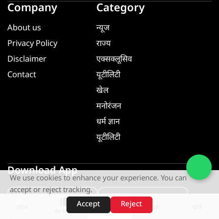
Company
Category
About us
न्यूज
Privacy Policy
राज्य
Disclaimer
एक्सक्लूसिव
Contact
यूटीलिटी
खेल
मनोरंजन
धर्म ज्ञान
यूटीलिटी
Download App
We use cookies to enhance your experience. You can
accept or reject tracking.
GET IT ON
GET IT ON
Accept
Reject
शॉर्ट्स
होम
वीडियो
खोजें
Google Play
App Store
वेब स्टोरीज़