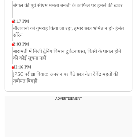
बंगाल की पूर्व सीएम ममता बनर्जी के काफिले पर हमले की ख़बर
3:17 PM
नौजवानों को गुमराह किया जा रहा, हमारे छात्र भ्रमित न हों- हेमंत
सोरेन
2:03 PM
बारामती में निजी ट्रेनिंग विमान दुर्घटनाग्रस्त, किसी के घायल होने
की कोई सूचना नहीं
12:16 PM
JPSC परीक्षा विवाद: अनशन पर बैठे छात्र नेता देवेंद्र महतो की
तबीयत बिगड़ी
10:44 AM
रांचीः छात्रों के समर्थन में विधायक जयराम महतो ने शुरू किया
ADVERTISEMENT
निर्जला उपवास
10:42 AM
NIA ने मलप्पुरम विस्फोटक केस में मुख्य साजिशकर्ता को
गिरफ्तार किया
8:26 AM