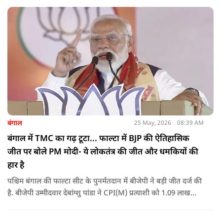
बंगाल
25 May, 2026
08:39 AM
बंगाल में TMC का गढ़ टूटा... फाल्टा में BJP की ऐतिहासिक
जीत पर बोले PM मोदी- ये लोकतंत्र की जीत और धमकियों की
हार है
पश्चिम बंगाल की फाल्टा सीट के पुनर्मतदान में बीजेपी ने बड़ी जीत दर्ज की
है. बीजेपी उम्मीदवार देबांग्शु पांडा ने CPI(M) प्रत्याशी को 1.09 लाख
वोटों से हराया, जबकि TMC चौथे स्थान पर रही. पीएम मोदी ने इसे
लोकतंत्र की जीत बताया है.