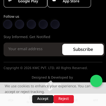
Google Play
App Store
Follow us
Stay Informed. Get Notified
Subscribe
Copyright © 2026 KMC PVT. LTD. All Rights Reserved.
Designed & Developed by
We use cookies to enhance your experience. You can
accept or reject tracking.
Accept
Reject
शॉर्ट्स
होम
वीडियो
खोजें
वेब स्टोरीज़