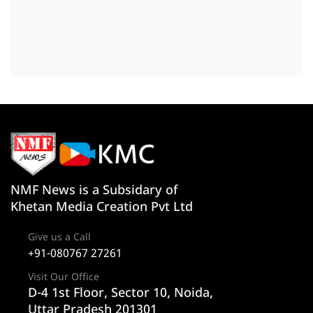
NMF News is a Subsidary of
Khetan Media Creation Pvt Ltd
Give us a Call
+91-080767 27261
Visit Our Office
D-4 1st Floor, Sector 10, Noida,
Uttar Pradesh 201301