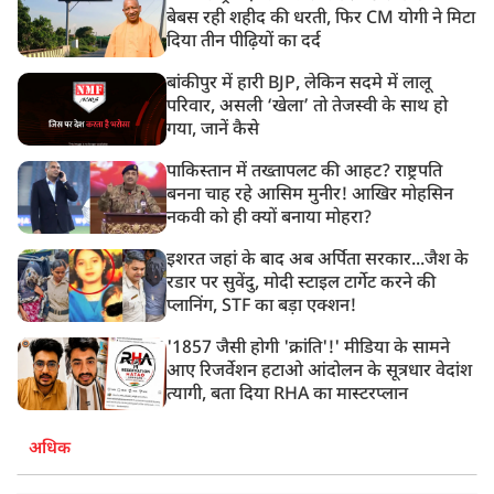
बेबस रही शहीद की धरती, फिर CM योगी ने मिटा
दिया तीन पीढ़ियों का दर्द
बांकीपुर में हारी BJP, लेकिन सदमे में लालू
परिवार, असली ‘खेला’ तो तेजस्वी के साथ हो
गया, जानें कैसे
पाकिस्तान में तख्तापलट की आहट? राष्ट्रपति
बनना चाह रहे आसिम मुनीर! आखिर मोहसिन
नकवी को ही क्यों बनाया मोहरा?
इशरत जहां के बाद अब अर्पिता सरकार...जैश के
रडार पर सुवेंदु, मोदी स्टाइल टार्गेट करने की
प्लानिंग, STF का बड़ा एक्शन!
'1857 जैसी होगी 'क्रांति'!' मीडिया के सामने
आए रिजर्वेशन हटाओ आंदोलन के सूत्रधार वेदांश
त्यागी, बता दिया RHA का मास्टरप्लान
अधिक