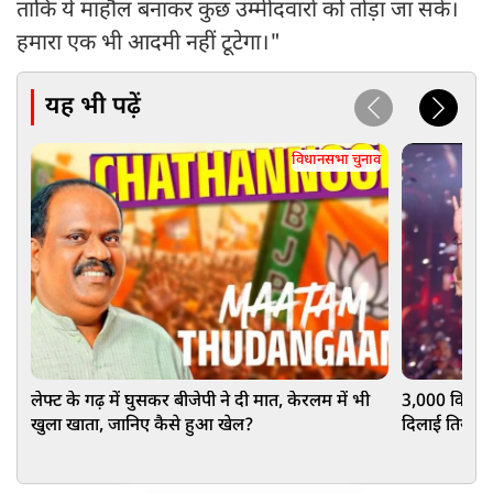
ताकि ये माहौल बनाकर कुछ उम्मीदवारों को तोड़ा जा सके।
हमारा एक भी आदमी नहीं टूटेगा।"
यह भी पढ़ें
विधानसभा चुनाव
लेफ्ट के गढ़ में घुसकर बीजेपी ने दी मात, केरलम में भी
3,000 किमी द
खुला खाता, जानिए कैसे हुआ खेल?
दिलाई तिरुपत्
हुआ वायरल