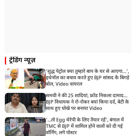
2:31 PM
CID ने JPSC के पूर्व चेयरमैन एल ख्यांगते को किया अरेस्ट
1:59 PM
केंद्रीय मंत्री रिजिजू ने कहा छात्र आंदोलन पर संसद में चर्चा को
गृह मंत्री तैयार
1:54 PM
ट्रेंडिंग न्यूज़
अभिषेक बनर्जी को आंखों के इलाज के लिए विदेश जाने की
इजाजत, SC ने लगाईं ये शर्तें!
‘शुद्ध पेट्रोल क्या तुम्हारे बाप के घर से आएगा…’,
1:40 PM
इथेनॉल का बचाव करते हुए BJP सांसद के बिगड़े
रांची: झारखंड विधानसभा परिसर में घुसे छात्र प्रदर्शनकारी,
बोल, Video वायरल
पुलिस ने किया लाठीचार्ज
समधी ने की 25 शादियां, फ्रॉड निकला दामाद…
BJP विधायक ने रो-रोकर बयां किया दर्द, बेटी के
साथ हुए धोखे पर बनाया Video
'...तो Egg थेरेपी के लिए तैयार रहें', बंगाल में
TMC से BJP में शामिल होने वालों को दी गई
वॉर्निंग, लगे पोस्टर