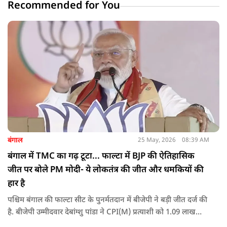
Recommended for You
बंगाल
25 May, 2026
08:39 AM
बंगाल में TMC का गढ़ टूटा... फाल्टा में BJP की ऐतिहासिक
जीत पर बोले PM मोदी- ये लोकतंत्र की जीत और धमकियों की
हार है
पश्चिम बंगाल की फाल्टा सीट के पुनर्मतदान में बीजेपी ने बड़ी जीत दर्ज की
है. बीजेपी उम्मीदवार देबांग्शु पांडा ने CPI(M) प्रत्याशी को 1.09 लाख
वोटों से हराया, जबकि TMC चौथे स्थान पर रही. पीएम मोदी ने इसे