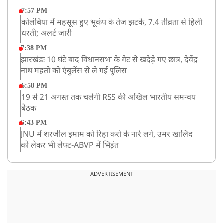
7:57 PM
कोलंबिया में महसूस हुए भूकंप के तेज झटके, 7.4 तीव्रता से हिली
धरती; अलर्ट जारी
7:38 PM
झारखंडः 10 घंटे बाद विधानसभा के गेट से खदेड़े गए छात्र, देवेंद्र
नाथ महतो को एंबुलेंस से ले गई पुलिस
6:58 PM
19 से 21 अगस्त तक चलेगी RSS की अखिल भारतीय समन्वय
बैठक
6:43 PM
JNU में शरजील इमाम को रिहा करो के नारे लगे, उमर खालिद
को लेकर भी लेफ्ट-ABVP में भिड़ंत
5:03 PM
रांची में विधानसभा के गेट पर पहुंचे प्रदर्शनकारी छात्र, भारी पुलिस
ADVERTISEMENT
बल तैनात
5:02 PM
BSP के नेशनल कोर्डिनेटर आकाश आनंद ने अखिलेश यादव को
कहा ‘अंकल’!