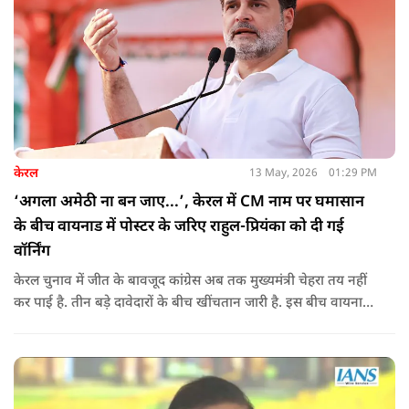
केरल
13 May, 2026
01:29 PM
‘अगला अमेठी ना बन जाए...’, केरल में CM नाम पर घमासान
के बीच वायनाड में पोस्टर के जरिए राहुल-प्रियंका को दी गई
वॉर्निंग
केरल चुनाव में जीत के बावजूद कांग्रेस अब तक मुख्यमंत्री चेहरा तय नहीं
कर पाई है. तीन बड़े दावेदारों के बीच खींचतान जारी है. इस बीच वायनाड
में राहुल गांधी और प्रियंका गांधी के खिलाफ पोस्टर लगने से राजनीतिक
तनाव और बढ़ गया है.