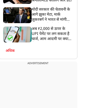
अनलिमिटेड कॉलिंग और डेटा
मोदी सरकार की चेतावनी के
आगे झुका मेटा, मार्क
ज़ुकरबर्ग ने भारत से मांगी
माफ़ी, गलती भी स्वीकार की
अब ₹2,000 से ऊपर के
UPI पेमेंट पर लग सकता है
चार्ज, आम आदमी पर क्या
होगा असर?
अधिक
ADVERTISEMENT