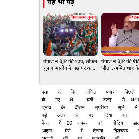
यह भी पढ़ें
विधानसभा चुनाव
विधान
बंगाल में BJP की बढ़त, लेकिन
बंगाल में BJP की ऐ
चुनाव आयोग ने जश्न पर क्यों
जीत... अमित शाह के
लगाई रोक?
धुरंधरों’ ने रचा गेम, पा
206 सीटों के साथ क
क्लीन स्वीप जैसा प्रद
बता
दें
कि
अजित
पवार
पिछले
हो
गए
थे।
इसी
वजह
से
NC
चुनाव
के
दौरान
सुप्रीया
सुले
ने
बड़े
अंतर
से
हरा
दिया
था।
फेज
में
20
नवंबर
को
वोटिंग
डा
आएगा।
ऐसे
में
देखना
दिलचस्प
अगाड़ी
की
या
महायुति
की।