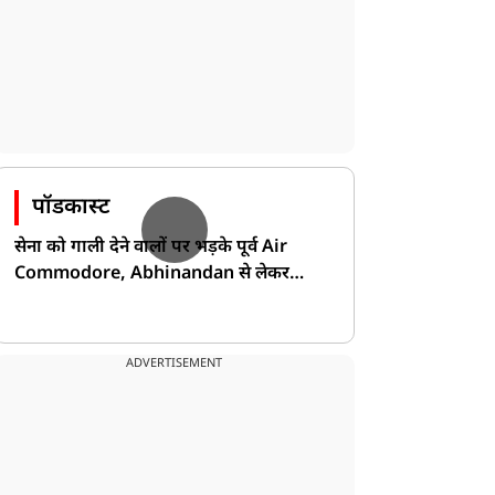
विधानसभा चुनाव
विधानसभा चुनाव
पॉडकास्ट
ंगाल में सुवेंदु अधिकारी का
अमित शाह का ममता बनर्जी
राजतिलक, PM मोदी की
पर तीखा प्रहार, बोले- दीदी,
सेना को गाली देने वालों पर भड़के पूर्व Air
ौजूदगी में इन पांच मंत्रियों ने
सुवेंदु दा ने आपको घर में
Commodore, Abhinandan से लेकर
भी ली शपथ
घुसकर हराया
Pakistan के डर की खोली पोल!
ADVERTISEMENT