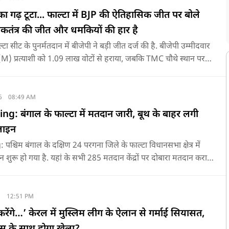
ा गढ़ टूटा... फाल्टा में BJP की ऐतिहासिक जीत पर बोले
कतंत्र की जीत और धमकियों की हार है
्टा सीट के पुनर्मतदान में बीजेपी ने बड़ी जीत दर्ज की है. बीजेपी उम्मीदवार
 CPI(M) प्रत्याशी को 1.09 लाख वोटों से हराया, जबकि TMC चौथे स्थान पर
से लोकतंत्र की जीत बताया है.
6
08:49 AM
ng: बंगाल के फाल्टा में मतदान जारी, बूथ के बाहर लगी
लाइन
श्चिम बंगाल के दक्षिण 24 परगना जिले के फाल्टा विधानसभा क्षेत्र में
ान शुरू हो गया है. यहां के सभी 285 मतदान केंद्रों पर दोबारा मतदान कराया
सुबह 7 बजे से शाम 6 बजे तक चलेगा और नतीजे 24 मई को घोषित किए
6
12:51 PM
ेंगे…’ केरल में मुस्लिम लीग के ऐलान से गर्माई सियासत,