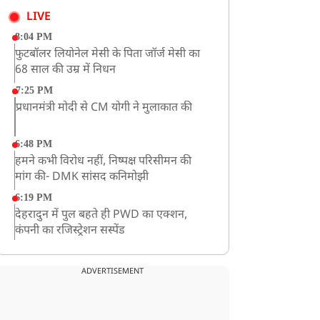
LIVE
8:04 PM
फुटबॉलर लियोनेल मेसी के पिता जॉर्ज मेसी का
68 साल की उम्र में निधन
7:25 PM
प्रधानमंत्री मोदी से CM योगी ने मुलाकात की
6:48 PM
हमने कभी विरोध नहीं, निष्पक्ष परिसीमन की
मांग की- DMK सांसद कनिमोझी
6:19 PM
देहरादुन में पुल बहते ही PWD का एक्शन,
कंपनी का रजिस्ट्रेशन सस्पेंड
3:09 PM
खराब मौसम की चेतावनी के कारण अमरनाथ
ADVERTISEMENT
यात्रा स्थगित
2:51 PM