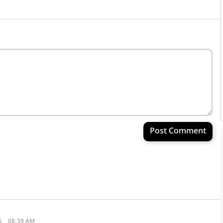
Post Comment
6
08:39 AM