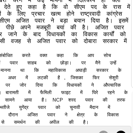
िरी
चरण
में
कई
मायनों
में
दिलचस्प
हो
चला
देते
हुए
कहा
है
कि
वो
सीएम
पद
के
रास
में
ं
के
लिए
प्रचार
खत्म
होने
राष्ट्रवादी
कांग्रेस
सीएम
अजित
पवार
ने
बड़ा
बयान
दिया
है।
इसमें
पीछे
अपने
मजबूरी
बयां
की
है।
अजित
पवार
र
जाने
के
बाद
विधायकों
का
विकास
कार्यों
को
सी
वजह
से
अजित
पवार
को
दोबारा
सरकार
में
संबोधित
करते
वक्त
कहा
कि
आप
सोच
ं
पवार
साहब
को
छोड़ा।
पर
मैने
उन्हें
मानना
था
कि
महाविकास
अघाड़ी
सरकार
के
अधर
में
लटकी
है
,
जिसका
फिर
सेशुरी
पर
जोर
दिया
कि
विधायकों
ने
औपचारिक
।
बारामती
में
फैमिली
फाइट
में
घिरे
रहने
के
सामने
आया
है।
NCP
शरद
पवार
की
तरफ
भतीजे
युगेंद्र
पवार
को
चुनावी
मैदान
में
दौरान
अजित
पवार
ने
क्षेत्र
के
विकास
से
समर्थन
की
अपील
की
है।