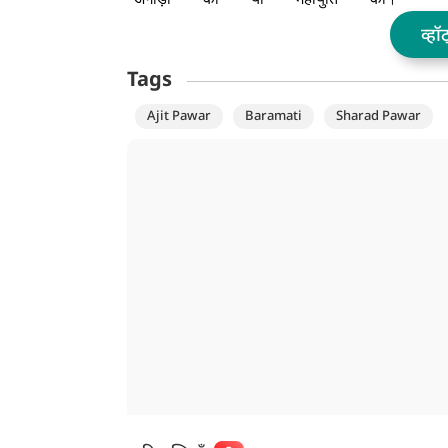
व्हॉ
Tags
Ajit Pawar
Baramati
Sharad Pawar