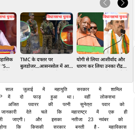
सभा चुनाव
विधानसभा चुनाव
विधानसभा चुनाव
तिहासिक
TMC के दफ्तर पर
योगी से लिया आशीर्वाद और
ब
 ‘5
बुलडोजर...आसनसोल में आग,
धारण कर लिया उनका रौद्र
र्टी ने
चुनाव के बाद बंगाल में बवाल!
'अवतार', बंगाल में सनातनियों
म
िया
के लिए ताबड़तोड़ फैसले,
र्शन
भागे-भगे फिरेंगे कट्टरपंथी
साल
जुलाई
में
महायुति
सरकार
में
शामिल
P
में
दो
फाड़
हुआ
था।
वहीं
लोकसभा
अजित
पवारर
की
पत्नी
सुनेत्रा
पवार
को
जानकारी
देते
चले
कि
महाराष्ट्र
में
एक
ही
ली
जाएगी।
और
इसका
नतीजा
23
नवंबर
को
होगा
कि
किसकी
सरकार
बनती
है -
महाविकास