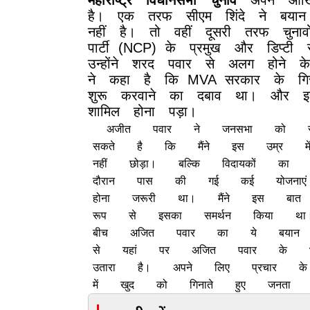
महाराष्ट्र
विधानसभा
चुनाव
अपने
आख
है।
एक
तरफ
सीएम
शिंदे
ने
बयान
नहीं
है।
तो
वहीं
दूसरी
तरफ
चुनावो
पार्टी
(NCP)
के
प्रमुख
और
डिप्टी
उन्होंने
शरद
पवार
से
अलग
होने
के
ने
कहा
है
कि
MVA
सरकार
के
गि
शुरू
करवाने
का
दबाव
था।
और
इ
शामिल
होना
पड़ा।
अजीत
पवार
ने
जनसभा
को
सकते
है
कि
मैंने
इस
उम्र
मे
नहीं
छोड़ा।
बल्कि
विदायकों
का
दौरान
पास
की
गई
कई
योजनाएं
होना
जरूरी
था।
मैंने
इस
बात
रूप
से
इसका
समर्थन
किया
था
बीच
अजित
पवार
का
ये
बयान
से
यहां
पर
अजित
पवार
के
उतारा
है।
अपने
लिए
प्रचार
के
में
खुद
को
गिनाते
हुए
जनता