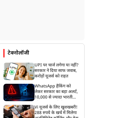
टेक्नोलॉजी
UPI पर चार्ज लगेगा या नहीं?
सरकार ने दिया साफ जवाब,
करोड़ों यूजर्स को राहत
WhatsApp हैकिंग को
लेकर सरकार का बड़ा अलर्ट,
10,000 से ज्यादा भारतीयों
को साइबर हमले से बचाया
Vi यूजर्स के लिए खुशखबरी!
गया
288 रुपये के खर्च में मिलेगा