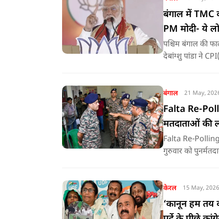
बंगाल में TMC क
PM मोदी- ये लो
पश्चिम बंगाल की फाल
देबांग्शु पांडा ने
रही. पीएम मोदी ने इ
बंगाल
21 May, 202
Falta Re-Polli
मतदाताओं की 
Falta Re-Polling: प
गुरुवार को पुनर्मतद
जा रहा है. मतदान 
जाएंगे.
केरल
15 May, 202
‘कानून हम तय कर