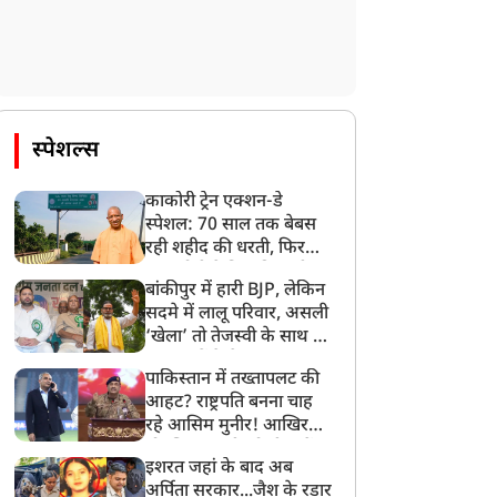
स्पेशल्स
काकोरी ट्रेन एक्शन-डे
स्पेशल: 70 साल तक बेबस
रही शहीद की धरती, फिर
CM योगी ने मिटा दिया तीन
बांकीपुर में हारी BJP, लेकिन
पीढ़ियों का दर्द
सदमे में लालू परिवार, असली
‘खेला’ तो तेजस्वी के साथ हो
गया, जानें कैसे
पाकिस्तान में तख्तापलट की
आहट? राष्ट्रपति बनना चाह
रहे आसिम मुनीर! आखिर
मोहसिन नकवी को ही क्यों
इशरत जहां के बाद अब
बनाया मोहरा?
अर्पिता सरकार...जैश के रडार