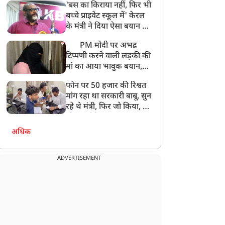
'बस का किराया नहीं, फिर भी
अनमोल कुछ नहीं
बच्चे प्राइवेट स्कूल में' केरल
के मंत्री ने दिया ऐसा बयान की
खड़ा हो गया बड़ा बवाल
PM मोदी पर अभद्र
टिप्पणी करने वाली लड़की की
मां का आया भावुक बयान,
की अजीबोगरीब मांग, कहा-
फोन पर 50 हजार की रिश्वत
बेटी को गोद लें प्रधानमंत्री
मांग रहा था सरकारी बाबू, सुन
रहे थे मंत्री, फिर जो किया, वो
सोशल मीडिया पर छा गया
अधिक
ADVERTISEMENT