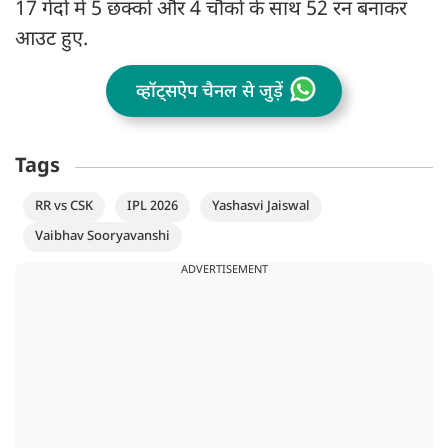
17 गेंदो में 5 छक्कों और 4 चौकों के साथ 52 रन बनाकर
आउट हुए.
व्हॉट्सऐप चैनल से जुड़ें
Tags
RR vs CSK
IPL 2026
Yashasvi Jaiswal
Vaibhav Sooryavanshi
ADVERTISEMENT