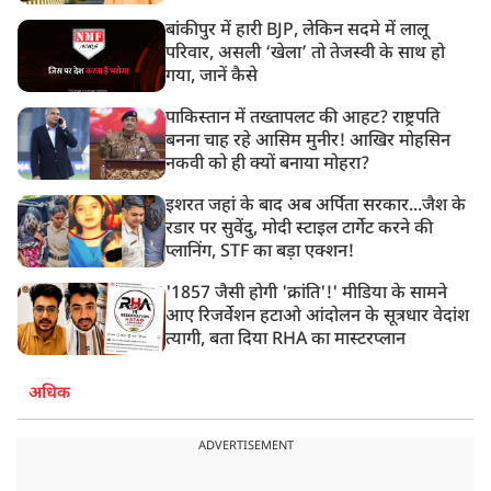
बांकीपुर में हारी BJP, लेकिन सदमे में लालू
परिवार, असली ‘खेला’ तो तेजस्वी के साथ हो
गया, जानें कैसे
पाकिस्तान में तख्तापलट की आहट? राष्ट्रपति
बनना चाह रहे आसिम मुनीर! आखिर मोहसिन
नकवी को ही क्यों बनाया मोहरा?
इशरत जहां के बाद अब अर्पिता सरकार...जैश के
रडार पर सुवेंदु, मोदी स्टाइल टार्गेट करने की
प्लानिंग, STF का बड़ा एक्शन!
'1857 जैसी होगी 'क्रांति'!' मीडिया के सामने
आए रिजर्वेशन हटाओ आंदोलन के सूत्रधार वेदांश
त्यागी, बता दिया RHA का मास्टरप्लान
अधिक
ADVERTISEMENT