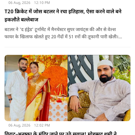
06 Aug, 2026
12:10 PM
T20 क्रिकेट में जोस बटलर ने रचा इतिहास, ऐसा करने वाले बने
इकलौते बल्लेबाज
बटलर ने 'द हंड्रेड' टूर्नामेंट में मैनचेस्टर सुपर जायंट्स की और से वेल्श
फायर के खिलाफ खेलते हुए 20 गेंदों में 51 रनों की तूफानी पारी खेली।
अपनी इस पारी के दम पर बटलर ने कीरोन पोलार्ड को पीछे छोड़ते हुए
टी20 क्रिकेट में सबसे अधिक रन बनाने का रिकॉर्ड अपने नाम कर लिया है.
06 Aug, 2026
12:02 PM
विराट-अनुष्का के मंदिर जाने पर उठे सवाल! मोहम्मद शमी ने