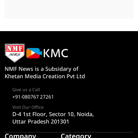
NMF News is a Subsidary of
Khetan Media Creation Pvt Ltd
Give us a Call
+91-080767 27261
Visit Our Office
D-4 1st Floor, Sector 10, Noida,
Uttar Pradesh 201301
Company
Category