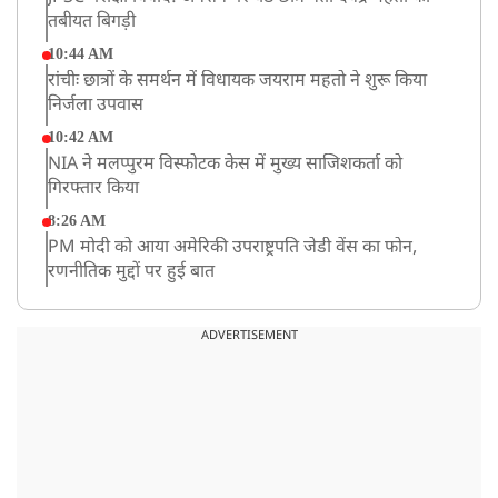
तबीयत बिगड़ी
10:44 AM
रांचीः छात्रों के समर्थन में विधायक जयराम महतो ने शुरू किया
निर्जला उपवास
10:42 AM
NIA ने मलप्पुरम विस्फोटक केस में मुख्य साजिशकर्ता को
गिरफ्तार किया
8:26 AM
PM मोदी को आया अमेरिकी उपराष्ट्रपति जेडी वेंस का फोन,
रणनीतिक मुद्दों पर हुई बात
8:23 AM
रांची: छात्रों और झारखंड सरकार के बीच आज होगी तीसरे दौर
ADVERTISEMENT
की बातचीत
8:22 AM
देशभर में आज से 'हर घर तिरंगा' अभियान, सीएम योगी लखनऊ
में करेंगे यात्रा का शुभारंभ
8:21 AM