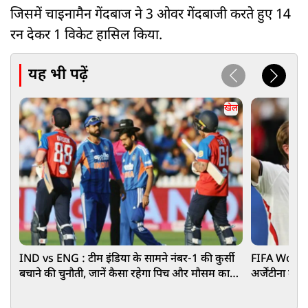
जिसमें चाइनामैन गेंदबाज ने 3 ओवर गेंदबाजी करते हुए 14
रन देकर 1 विकेट हासिल किया.
यह भी पढ़ें
खेल
IND vs ENG : टीम इंडिया के सामने नंबर-1 की कुर्सी
FIFA World C
बचाने की चुनौती, जानें कैसा रहेगा पिच और मौसम का
अर्जेंटीना मे
हाल