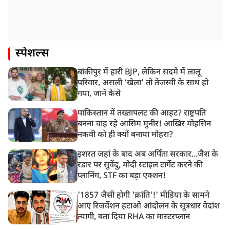
स्पेशल्स
बांकीपुर में हारी BJP, लेकिन सदमे में लालू
परिवार, असली ‘खेला’ तो तेजस्वी के साथ हो
गया, जानें कैसे
पाकिस्तान में तख्तापलट की आहट? राष्ट्रपति
बनना चाह रहे आसिम मुनीर! आखिर मोहसिन
नकवी को ही क्यों बनाया मोहरा?
इशरत जहां के बाद अब अर्पिता सरकार...जैश के
रडार पर सुवेंदु, मोदी स्टाइल टार्गेट करने की
प्लानिंग, STF का बड़ा एक्शन!
'1857 जैसी होगी 'क्रांति'!' मीडिया के सामने
आए रिजर्वेशन हटाओ आंदोलन के सूत्रधार वेदांश
त्यागी, बता दिया RHA का मास्टरप्लान