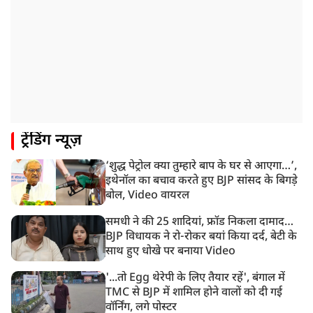
1:59 PM
केंद्रीय मंत्री रिजिजू ने कहा छात्र आंदोलन पर संसद में चर्चा को
गृह मंत्री तैयार
1:54 PM
अभिषेक बनर्जी को आंखों के इलाज के लिए विदेश जाने की
इजाजत, SC ने लगाईं ये शर्तें!
1:40 PM
ट्रेंडिंग न्यूज़
रांची: झारखंड विधानसभा परिसर में घुसे छात्र प्रदर्शनकारी,
पुलिस ने किया लाठीचार्ज
‘शुद्ध पेट्रोल क्या तुम्हारे बाप के घर से आएगा…’,
1:33 PM
इथेनॉल का बचाव करते हुए BJP सांसद के बिगड़े
संसद में फिर हंगामा, कार्यवाही स्थगित, नहीं चल सका प्रश्नकाल
बोल, Video वायरल
समधी ने की 25 शादियां, फ्रॉड निकला दामाद…
BJP विधायक ने रो-रोकर बयां किया दर्द, बेटी के
साथ हुए धोखे पर बनाया Video
'...तो Egg थेरेपी के लिए तैयार रहें', बंगाल में
TMC से BJP में शामिल होने वालों को दी गई
वॉर्निंग, लगे पोस्टर