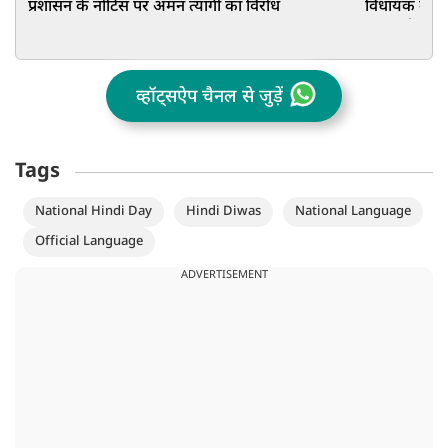
प्रशासन के नोटिस पर अमन त्यागी का विरोध
विधायक उमाशं
मायावती, Vi
व्हॉट्सऐप चैनल से जुड़ें
Tags
National Hindi Day
Hindi Diwas
National Language
Official Language
ADVERTISEMENT