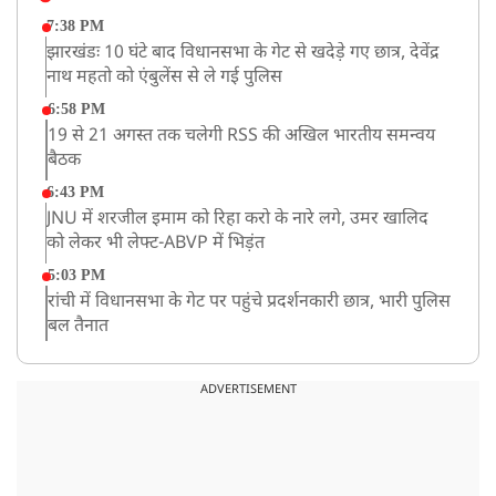
7:38 PM
झारखंडः 10 घंटे बाद विधानसभा के गेट से खदेड़े गए छात्र, देवेंद्र
नाथ महतो को एंबुलेंस से ले गई पुलिस
6:58 PM
19 से 21 अगस्त तक चलेगी RSS की अखिल भारतीय समन्वय
बैठक
6:43 PM
JNU में शरजील इमाम को रिहा करो के नारे लगे, उमर खालिद
को लेकर भी लेफ्ट-ABVP में भिड़ंत
5:03 PM
रांची में विधानसभा के गेट पर पहुंचे प्रदर्शनकारी छात्र, भारी पुलिस
बल तैनात
5:02 PM
BSP के नेशनल कोर्डिनेटर आकाश आनंद ने अखिलेश यादव को
ADVERTISEMENT
कहा ‘अंकल’!
2:31 PM
CID ने JPSC के पूर्व चेयरमैन एल ख्यांगते को किया अरेस्ट