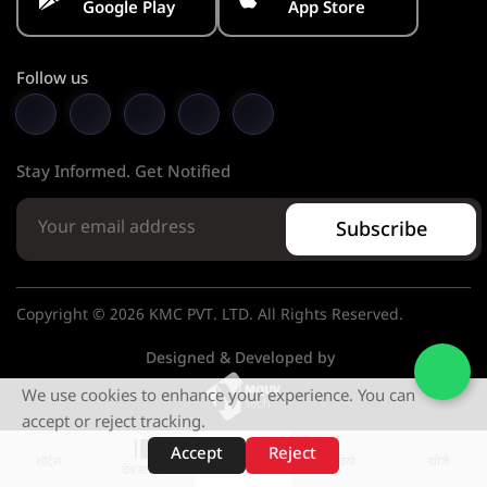
Google Play
App Store
Follow us
Stay Informed. Get Notified
Subscribe
Copyright © 2026 KMC PVT. LTD. All Rights Reserved.
Designed & Developed by
We use cookies to enhance your experience. You can
accept or reject tracking.
Accept
Reject
शॉर्ट्स
होम
वीडियो
खोजें
वेब स्टोरीज़