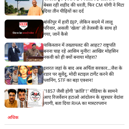
बेबस रही शहीद की धरती, फिर CM योगी ने मिटा
दिया तीन पीढ़ियों का दर्द
बांकीपुर में हारी BJP, लेकिन सदमे में लालू
परिवार, असली ‘खेला’ तो तेजस्वी के साथ हो
गया, जानें कैसे
पाकिस्तान में तख्तापलट की आहट? राष्ट्रपति
बनना चाह रहे आसिम मुनीर! आखिर मोहसिन
नकवी को ही क्यों बनाया मोहरा?
इशरत जहां के बाद अब अर्पिता सरकार...जैश के
रडार पर सुवेंदु, मोदी स्टाइल टार्गेट करने की
प्लानिंग, STF का बड़ा एक्शन!
'1857 जैसी होगी 'क्रांति'!' मीडिया के सामने
आए रिजर्वेशन हटाओ आंदोलन के सूत्रधार वेदांश
त्यागी, बता दिया RHA का मास्टरप्लान
अधिक