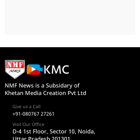
NMF News is a Subsidary of
Khetan Media Creation Pvt Ltd
Give us a Call
+91-080767 27261
Visit Our Office
D-4 1st Floor, Sector 10, Noida,
Uttar Pradesh 201301