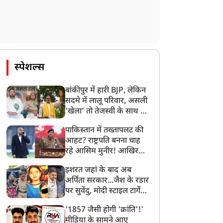
स्पेशल्स
बांकीपुर में हारी BJP, लेकिन
सदमे में लालू परिवार, असली
‘खेला’ तो तेजस्वी के साथ हो
गया, जानें कैसे
पाकिस्तान में तख्तापलट की
आहट? राष्ट्रपति बनना चाह
रहे आसिम मुनीर! आखिर
मोहसिन नकवी को ही क्यों
इशरत जहां के बाद अब
बनाया मोहरा?
अर्पिता सरकार...जैश के रडार
पर सुवेंदु, मोदी स्टाइल टार्गेट
करने की प्लानिंग, STF का
न्यूज
न्यूज
'1857 जैसी होगी 'क्रांति'!'
बड़ा एक्शन!
मीडिया के सामने आए