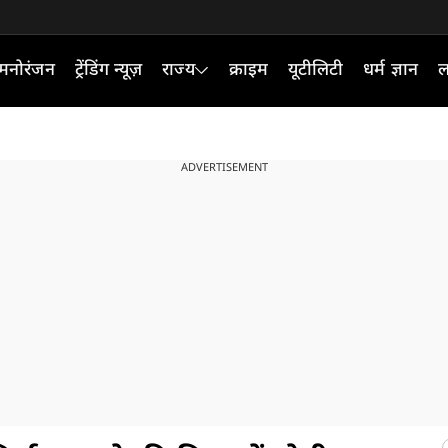
मनोरंजन
ट्रेंडिंग न्यूज़
राज्य
क्राइम
यूटीलिटी
धर्म ज्ञान
ल
ADVERTISEMENT