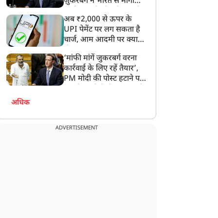
ज़ुकरबर्ग ने भारत से मांगी
माफ़ी, गलती भी स्वीकार की
अब ₹2,000 से ऊपर के
UPI पेमेंट पर लग सकता है
चार्ज, आम आदमी पर क्या
होगा असर?
‘मांफी मांगें जुकरबर्ग वरना
कार्रवाई के लिए रहें तैयार’,
PM मोदी की पोस्ट हटाने पर
संसदीय समिति ने Meta को
लगाई फटकार
अधिक
ADVERTISEMENT