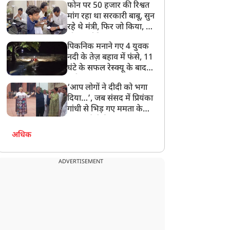
फोन पर 50 हजार की रिश्वत
बेटी को गोद लें प्रधानमंत्री
मांग रहा था सरकारी बाबू, सुन
रहे थे मंत्री, फिर जो किया, वो
सोशल मीडिया पर छा गया
पिकनिक मनाने गए 4 युवक
नदी के तेज़ बहाव में फंसे, 11
घंटे के सफल रेस्क्यू के बाद
बची जान
‘आप लोगों ने दीदी को भगा
दिया…’, जब संसद में प्रियंका
गांधी से भिड़ गए ममता के
सांसद, देखें दिलचस्प Video
अधिक
ADVERTISEMENT