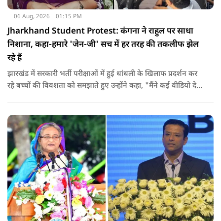
06 Aug, 2026
01:15 PM
Jharkhand Student Protest: कंगना ने राहुल पर साधा
निशाना, कहा-हमारे 'जेन-जी' सच में हर तरह की तकलीफ झेल
रहे हैं
झारखंड में सरकारी भर्ती परीक्षाओं में हुई धांधली के खिलाफ प्रदर्शन कर
रहे बच्चों की विवशता को समझाते हुए उन्होंने कहा, "मैंने कई वीडियो देखे
हैं कि बच्चों को त्रिपाल लगाने की इजाजत नहीं दी जा रही है. खाने की
ठीक स्थिति नहीं है, बच्चों ने दो-तीन दिन से कपड़े नहीं बदले हैं. हालात
यहां तक गंभीर हैं कि बच्चों के पास ऑनलाइन फूड नहीं जा पा रहा है. ऐसी
स्थिति में राहुल गांधी वहां नहीं पहुंच रहे हैं.