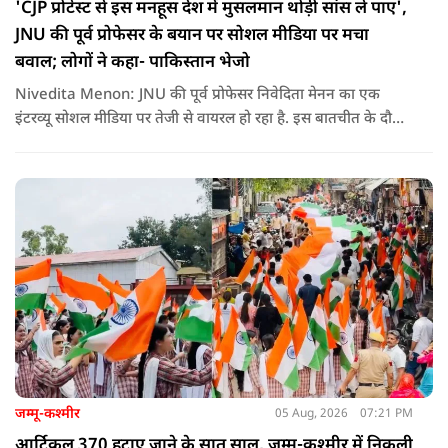
'CJP प्रोटेस्ट से इस मनहूस देश में मुसलमान थोड़ी सांस ले पाए',
JNU की पूर्व प्रोफेसर के बयान पर सोशल मीडिया पर मचा
बवाल; लोगों ने कहा- पाकिस्तान भेजो
Nivedita Menon: JNU की पूर्व प्रोफेसर निवेदिता मेनन का एक
इंटरव्यू सोशल मीडिया पर तेजी से वायरल हो रहा है. इस बातचीत के दौरान
उन्होंने देश, मुसलमानों और CJP (Cockroach Janata Party) के
विरोध प्रदर्शनों पर अपनी राय रखी. लेकिन उनके एक बयान ने सबसे
ज्यादा विवाद खड़ा कर दिया.
जम्मू-कश्मीर
05 Aug, 2026
07:21 PM
आर्टिकल 370 हटाए जाने के सात साल, जम्मू-कश्मीर में निकली