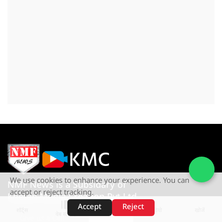
We use cookies to enhance your experience. You can
NMF News is a Subsidary of
accept or reject tracking.
Khetan Media Creation Pvt Ltd
Accept
Reject
शॉर्ट्स
होम
वीडियो
खोजें
वेब स्टोरीज़
Give us a Call