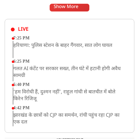
Show More
LIVE
7:25 PM
हरियाणा: पुलिस स्टेशन के बाहर गैंगवार, सात लोग घायल
6:25 PM
गलत AI कंटेंट पर सरकार सख्त, तीन घंटे में हटानी होगी अवैध
सामग्री
5:40 PM
‘हम विरोधी हैं, दुश्मन नहीं’, राहुल गांधी से बातचीत में बोले
किरेन रिजिजू
4:42 PM
झारखंड के छात्रों को CJP का समर्थन, रांची पहुंच रहा CJP का
एक दल
12:57 PM
बॉम्बे हाईकोर्ट ने यौन उत्पीड़न मामले में तहलका के पूर्व एडिटर