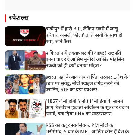
स्पेशल्स
बांकीपुर में हारी BJP, लेकिन सदमे में लालू
परिवार, असली ‘खेला’ तो तेजस्वी के साथ हो
गया, जानें कैसे
पाकिस्तान में तख्तापलट की आहट? राष्ट्रपति
बनना चाह रहे आसिम मुनीर! आखिर मोहसिन
नकवी को ही क्यों बनाया मोहरा?
इशरत जहां के बाद अब अर्पिता सरकार...जैश के
रडार पर सुवेंदु, मोदी स्टाइल टार्गेट करने की
प्लानिंग, STF का बड़ा एक्शन!
'1857 जैसी होगी 'क्रांति'!' मीडिया के सामने
आए रिजर्वेशन हटाओ आंदोलन के सूत्रधार वेदांश
त्यागी, बता दिया RHA का मास्टरप्लान
RSS का कट्टर स्वयंसेवक, PM मोदी का
भरोसेमंद, 5 बार के MP...आखिर कौन हैं देश के