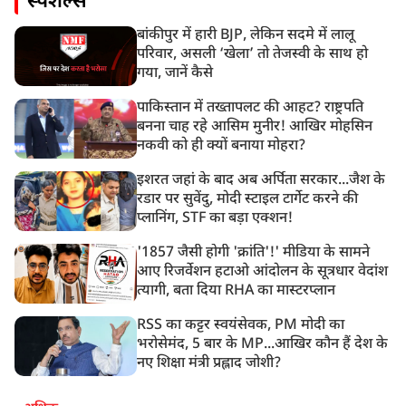
स्पेशल्स
बांकीपुर में हारी BJP, लेकिन सदमे में लालू
परिवार, असली ‘खेला’ तो तेजस्वी के साथ हो
गया, जानें कैसे
पाकिस्तान में तख्तापलट की आहट? राष्ट्रपति
बनना चाह रहे आसिम मुनीर! आखिर मोहसिन
नकवी को ही क्यों बनाया मोहरा?
इशरत जहां के बाद अब अर्पिता सरकार...जैश के
रडार पर सुवेंदु, मोदी स्टाइल टार्गेट करने की
प्लानिंग, STF का बड़ा एक्शन!
'1857 जैसी होगी 'क्रांति'!' मीडिया के सामने
आए रिजर्वेशन हटाओ आंदोलन के सूत्रधार वेदांश
त्यागी, बता दिया RHA का मास्टरप्लान
RSS का कट्टर स्वयंसेवक, PM मोदी का
भरोसेमंद, 5 बार के MP...आखिर कौन हैं देश के
नए शिक्षा मंत्री प्रह्लाद जोशी?