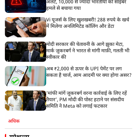
अलर्ट, 10,000 से ज्यादा भारतीयों को साइबर
हमले से बचाया गया
Vi यूजर्स के लिए खुशखबरी! 288 रुपये के खर्च
में मिलेगा अनलिमिटेड कॉलिंग और डेटा
मोदी सरकार की चेतावनी के आगे झुका मेटा,
मार्क ज़ुकरबर्ग ने भारत से मांगी माफ़ी, गलती भी
स्वीकार की
अब ₹2,000 से ऊपर के UPI पेमेंट पर लग
सकता है चार्ज, आम आदमी पर क्या होगा असर?
‘मांफी मांगें जुकरबर्ग वरना कार्रवाई के लिए रहें
तैयार’, PM मोदी की पोस्ट हटाने पर संसदीय
समिति ने Meta को लगाई फटकार
अधिक