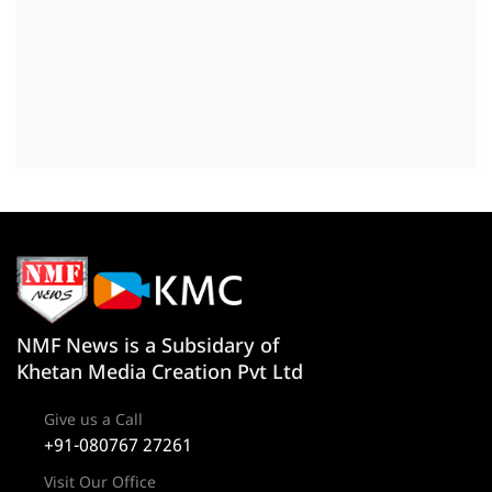
NMF News is a Subsidary of
Khetan Media Creation Pvt Ltd
Give us a Call
+91-080767 27261
Visit Our Office