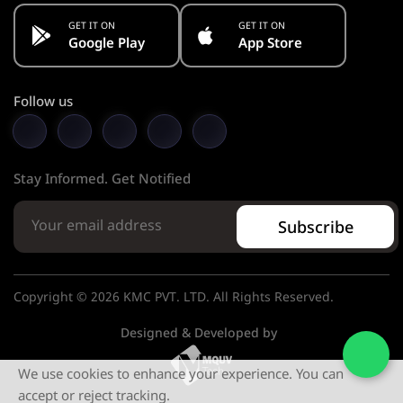
GET IT ON
GET IT ON
Google Play
App Store
Follow us
Stay Informed. Get Notified
Subscribe
Copyright © 2026 KMC PVT. LTD. All Rights Reserved.
Designed & Developed by
We use cookies to enhance your experience. You can
accept or reject tracking.