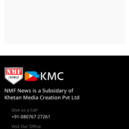
NMF News is a Subsidary of
Khetan Media Creation Pvt Ltd
Give us a Call
+91-080767 27261
Visit Our Office