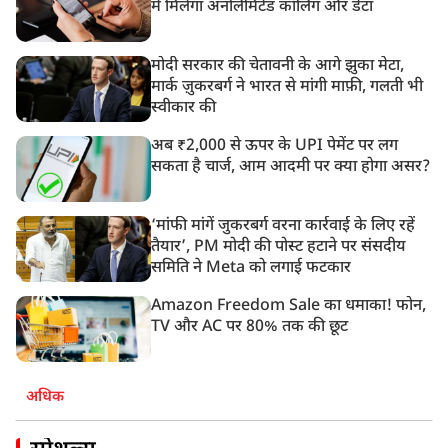
में मिलेगा अनलिमिटेड कॉलिंग और डेटा
मोदी सरकार की चेतावनी के आगे झुका मेटा,
मार्क ज़ुकरबर्ग ने भारत से मांगी माफ़ी, गलती भी
स्वीकार की
अब ₹2,000 से ऊपर के UPI पेमेंट पर लग
सकता है चार्ज, आम आदमी पर क्या होगा असर?
‘मांफी मांगें जुकरबर्ग वरना कार्रवाई के लिए रहें
तैयार’, PM मोदी की पोस्ट हटाने पर संसदीय
समिति ने Meta को लगाई फटकार
Amazon Freedom Sale का धमाका! फोन,
TV और AC पर 80% तक की छूट
अधिक