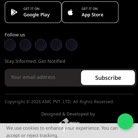
GET IT ON
GET IT ON
Google Play
App Store
Follow us
Stay Informed. Get Notified
Subscribe
Copyright © 2026 KMC PVT. LTD. All Rights Reserved.
Designed & Developed by
We use cookies to enhance your experience. You can
accept or reject tracking.