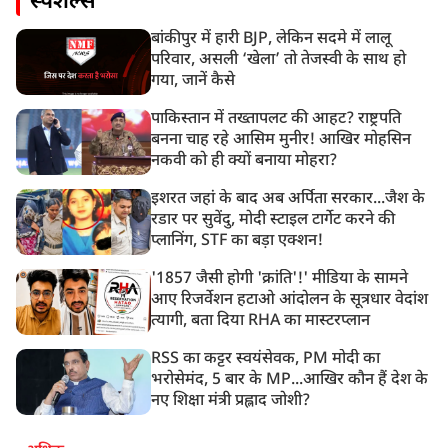
स्पेशल्स
बांकीपुर में हारी BJP, लेकिन सदमे में लालू
परिवार, असली ‘खेला’ तो तेजस्वी के साथ हो
गया, जानें कैसे
पाकिस्तान में तख्तापलट की आहट? राष्ट्रपति
बनना चाह रहे आसिम मुनीर! आखिर मोहसिन
नकवी को ही क्यों बनाया मोहरा?
इशरत जहां के बाद अब अर्पिता सरकार...जैश के
रडार पर सुवेंदु, मोदी स्टाइल टार्गेट करने की
प्लानिंग, STF का बड़ा एक्शन!
'1857 जैसी होगी 'क्रांति'!' मीडिया के सामने
आए रिजर्वेशन हटाओ आंदोलन के सूत्रधार वेदांश
त्यागी, बता दिया RHA का मास्टरप्लान
RSS का कट्टर स्वयंसेवक, PM मोदी का
भरोसेमंद, 5 बार के MP...आखिर कौन हैं देश के
नए शिक्षा मंत्री प्रह्लाद जोशी?