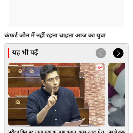
कंफर्ट जोन में नहीं रहना चाहता आज का युवा
यह भी पढ़ें
न्यूज
परीक्षा बिल पर राघव चड्ढा का बड़ा बयान, कहा-आज मेरा
पहले कृष्णजी