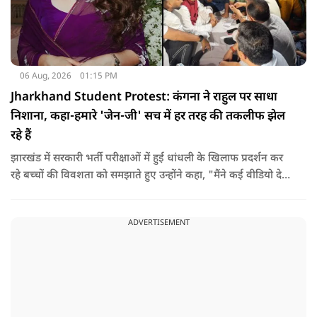
06 Aug, 2026
01:15 PM
Jharkhand Student Protest: कंगना ने राहुल पर साधा
निशाना, कहा-हमारे 'जेन-जी' सच में हर तरह की तकलीफ झेल
रहे हैं
झारखंड में सरकारी भर्ती परीक्षाओं में हुई धांधली के खिलाफ प्रदर्शन कर
रहे बच्चों की विवशता को समझाते हुए उन्होंने कहा, "मैंने कई वीडियो देखे
हैं कि बच्चों को त्रिपाल लगाने की इजाजत नहीं दी जा रही है. खाने की
ठीक स्थिति नहीं है, बच्चों ने दो-तीन दिन से कपड़े नहीं बदले हैं. हालात
ADVERTISEMENT
यहां तक गंभीर हैं कि बच्चों के पास ऑनलाइन फूड नहीं जा पा रहा है. ऐसी
स्थिति में राहुल गांधी वहां नहीं पहुंच रहे हैं.