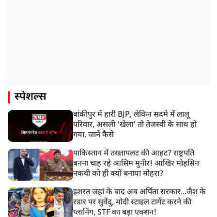
स्पेशल्स
बांकीपुर में हारी BJP, लेकिन सदमे में लालू
परिवार, असली ‘खेला’ तो तेजस्वी के साथ हो
गया, जानें कैसे
पाकिस्तान में तख्तापलट की आहट? राष्ट्रपति
बनना चाह रहे आसिम मुनीर! आखिर मोहसिन
नकवी को ही क्यों बनाया मोहरा?
इशरत जहां के बाद अब अर्पिता सरकार...जैश के
रडार पर सुवेंदु, मोदी स्टाइल टार्गेट करने की
प्लानिंग, STF का बड़ा एक्शन!