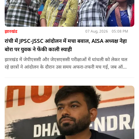
झारखंड
07 Aug, 2026
05:08 PM
रांची में JPSC-JSSC आंदोलन में मचा बवाल, AISA अध्यक्ष नेहा
बोरा पर युवक ने फेंकी काली स्याही
झारखंड में जेपीएससी और जेएसएससी परीक्षाओं में धांधली को लेकर चल
रहे छात्रों ने आंदोलन के दौरान उस समय अफरा-तफरी मच गई, जब ऑल
इंडिया स्टूडेंट्स एसोसिएशन की राष्ट्रीय अध्यक्ष नेहा बोरा पर एक युवक ने
अचानक काली स्याही फेंक दी.