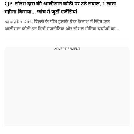
CJP: सौरभ दास की आलीशान कोठी पर उठे सवाल, 1 लाख
महीना किराया... जांच में जुटीं एजेंसियां
Saurabh Das: दिल्ली के पॉश इलाके ग्रेटर कैलाश में स्थित एक
आलीशान कोठी इन दिनों राजनीतिक और सोशल मीडिया चर्चाओं का
हिस्सा बनी हुई है. वजह है इस घर से जुड़ा किराया और यहां रहने वाले
सौरभ दास को लेकर उठ रहे सवाल..
ADVERTISEMENT