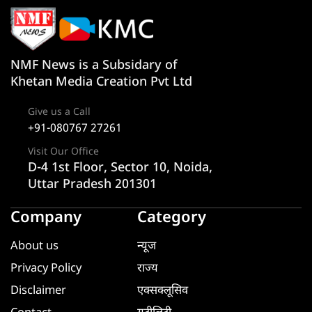
NMF News is a Subsidary of
Khetan Media Creation Pvt Ltd
Give us a Call
+91-080767 27261
Visit Our Office
D-4 1st Floor, Sector 10, Noida,
Uttar Pradesh 201301
Company
Category
About us
न्यूज
Privacy Policy
राज्य
Disclaimer
एक्सक्लूसिव