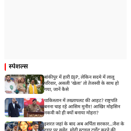
स्पेशल्स
बांकीपुर में हारी BJP, लेकिन सदमे में लालू
परिवार, असली ‘खेला’ तो तेजस्वी के साथ हो
गया, जानें कैसे
पाकिस्तान में तख्तापलट की आहट? राष्ट्रपति
बनना चाह रहे आसिम मुनीर! आखिर मोहसिन
नकवी को ही क्यों बनाया मोहरा?
इशरत जहां के बाद अब अर्पिता सरकार...जैश के
रडार पर सुवेंदु, मोदी स्टाइल टार्गेट करने की