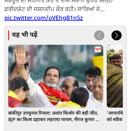
ਸੰਗਰੂਰ ਦੀ ਜਪਨੀਤ ਕੌਰ ਤੇ ਤੀਜੇ ਸਥਾਨ ਉਪਰ ਜ਼ਿਲ੍ਹਾ
ਫ਼ਰੀਦਕੋਟ ਦੀ ਜਸ਼ਨਦੀਪ ਕੌਰ ਰਹੀ। ਸਾਰਿਆਂ ਦੇ…
pic.twitter.com/oVEhgB1nSz
यह भी पढ़ें
न्यूज
बांकीपुर उपचुनाव रिजल्ट: प्रशांत किशोर की बड़ी जीत,
'आपराधिक प्र
BJP का किला ढहाकर लहराया परचम, नीरज कुमार को
को स्वीकार नही
दी मात
पर बरसे प्रशा