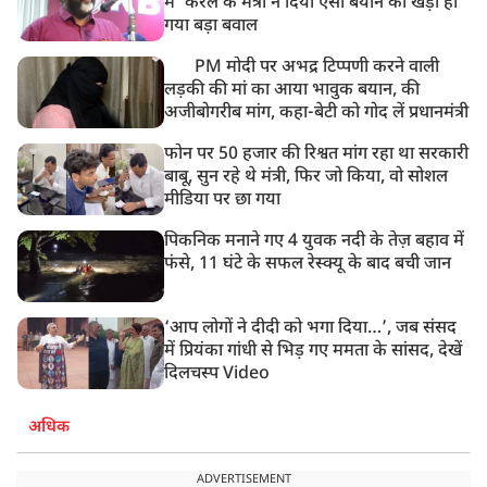
में' केरल के मंत्री ने दिया ऐसा बयान की खड़ा हो
गया बड़ा बवाल
PM मोदी पर अभद्र टिप्पणी करने वाली
लड़की की मां का आया भावुक बयान, की
अजीबोगरीब मांग, कहा-बेटी को गोद लें प्रधानमंत्री
फोन पर 50 हजार की रिश्वत मांग रहा था सरकारी
बाबू, सुन रहे थे मंत्री, फिर जो किया, वो सोशल
मीडिया पर छा गया
पिकनिक मनाने गए 4 युवक नदी के तेज़ बहाव में
फंसे, 11 घंटे के सफल रेस्क्यू के बाद बची जान
‘आप लोगों ने दीदी को भगा दिया…’, जब संसद
में प्रियंका गांधी से भिड़ गए ममता के सांसद, देखें
दिलचस्प Video
अधिक
ADVERTISEMENT