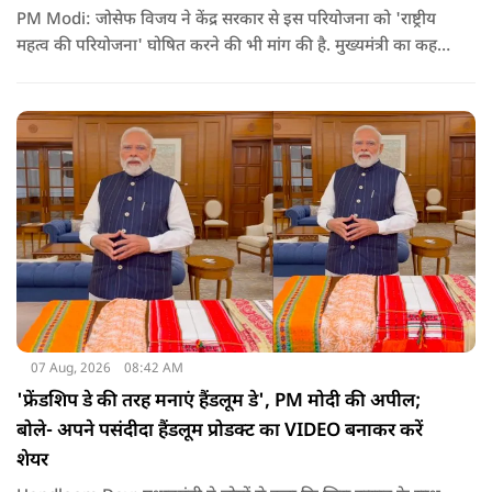
PM Modi: जोसेफ विजय ने केंद्र सरकार से इस परियोजना को 'राष्ट्रीय
महत्व की परियोजना' घोषित करने की भी मांग की है. मुख्यमंत्री का कहना
है कि अगर इस योजना पर तेजी से काम शुरू होता है, त न केवल
तमिलनाडु बल्कि दक्षिण भारत के कई राज्यों में पीने के पानी और सिंचाई
की समस्या को काफी हद तक कम किया जा सकता है.
07 Aug, 2026
08:42 AM
'फ्रेंडशिप डे की तरह मनाएं हैंडलूम डे', PM मोदी की अपील;
बोले- अपने पसंदीदा हैंडलूम प्रोडक्ट का VIDEO बनाकर करें
शेयर