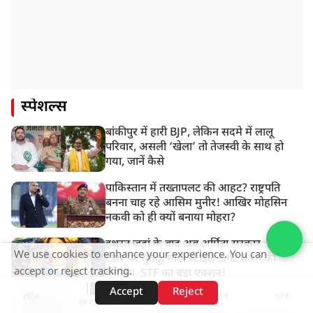
स्पेशल्स
बांकीपुर में हारी BJP, लेकिन सदमे में लालू
परिवार, असली ‘खेला’ तो तेजस्वी के साथ हो
गया, जानें कैसे
पाकिस्तान में तख्तापलट की आहट? राष्ट्रपति
बनना चाह रहे आसिम मुनीर! आखिर मोहसिन
नकवी को ही क्यों बनाया मोहरा?
इशरत जहां के बाद अब अर्पिता सरकार...जैश के
We use cookies to enhance your experience. You can
रडार पर सुवेंदु, मोदी स्टाइल टार्गेट करने की
accept or reject tracking.
प्लानिंग, STF का बड़ा एक्शन!
Accept
Reject
शॉर्ट्स
होम
वीडियो
खोजें
'1857 जैसी होगी 'क्रांति'!' मीडिया के सामने
वेब स्टोरीज़