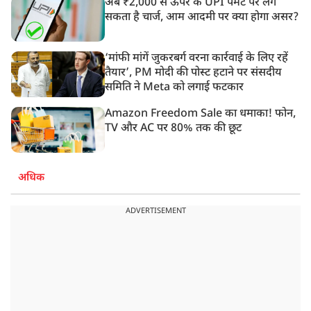
अब ₹2,000 से ऊपर के UPI पेमेंट पर लग
सकता है चार्ज, आम आदमी पर क्या होगा असर?
‘मांफी मांगें जुकरबर्ग वरना कार्रवाई के लिए रहें
तैयार’, PM मोदी की पोस्ट हटाने पर संसदीय
समिति ने Meta को लगाई फटकार
Amazon Freedom Sale का धमाका! फोन,
TV और AC पर 80% तक की छूट
अधिक
ADVERTISEMENT