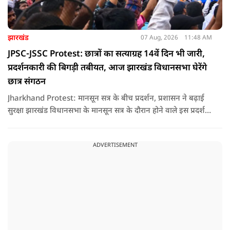
झारखंड
07 Aug, 2026
11:48 AM
JPSC-JSSC Protest: छात्रों का सत्याग्रह 14वें दिन भी जारी,
प्रदर्शनकारी की बिगड़ी तबीयत, आज झारखंड विधानसभा घेरेंगे
छात्र संगठन
Jharkhand Protest: मानसून सत्र के बीच प्रदर्शन, प्रशासन ने बढ़ाई
सुरक्षा झारखंड विधानसभा के मानसून सत्र के दौरान होने वाले इस प्रदर्शन
को देखते हुए जिला प्रशासन ने सुरक्षा के कड़े इंतजाम किए हैं. यह मार्च
वामपंथी छात्र संगठनों आइसा, आरवाईए, एआईएसएफ और झारखंड
ADVERTISEMENT
जनाधिकार महासभा के आह्वान पर आयोजित किया जा रहा है.