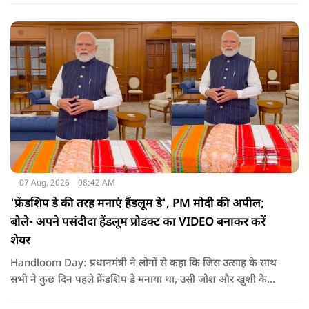
तमिलनाडु बल्कि दक्षिण भारत के कई राज्यों में पीने के पानी और सिंचाई
की समस्या को काफी हद तक कम किया जा सकता है.
07 Aug, 2026
08:42 AM
'फ्रेंडशिप डे की तरह मनाएं हैंडलूम डे', PM मोदी की अपील;
बोले- अपने पसंदीदा हैंडलूम प्रोडक्ट का VIDEO बनाकर करें
शेयर
Handloom Day: प्रधानमंत्री ने लोगों से कहा कि जिस उत्साह के साथ
सभी ने कुछ दिन पहले फ्रेंडशिप डे मनाया था, उसी जोश और खुशी के
साथ अब हैंडलूम डे भी मनाया जाए..