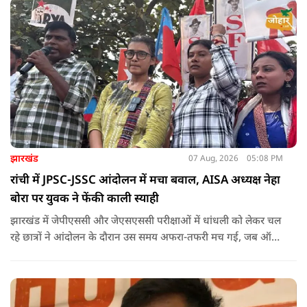
झारखंड
07 Aug, 2026
05:08 PM
रांची में JPSC-JSSC आंदोलन में मचा बवाल, AISA अध्यक्ष नेहा
बोरा पर युवक ने फेंकी काली स्याही
झारखंड में जेपीएससी और जेएसएससी परीक्षाओं में धांधली को लेकर चल
रहे छात्रों ने आंदोलन के दौरान उस समय अफरा-तफरी मच गई, जब ऑल
इंडिया स्टूडेंट्स एसोसिएशन की राष्ट्रीय अध्यक्ष नेहा बोरा पर एक युवक ने
अचानक काली स्याही फेंक दी.