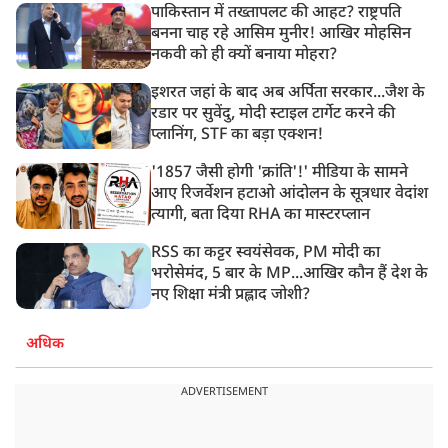
पाकिस्तान में तख्तापलट की आहट? राष्ट्रपति
बनना चाह रहे आसिम मुनीर! आखिर मोहसिन
नकवी को ही क्यों बनाया मोहरा?
इशरत जहां के बाद अब अर्पिता सरकार...जैश के
रडार पर सुवेंदु, मोदी स्टाइल टार्गेट करने की
प्लानिंग, STF का बड़ा एक्शन!
'1857 जैसी होगी 'क्रांति'!' मीडिया के सामने
आए रिजर्वेशन हटाओ आंदोलन के सूत्रधार वेदांश
त्यागी, बता दिया RHA का मास्टरप्लान
RSS का कट्टर स्वयंसेवक, PM मोदी का
भरोसेमंद, 5 बार के MP...आखिर कौन हैं देश के
नए शिक्षा मंत्री प्रह्लाद जोशी?
अधिक
ADVERTISEMENT