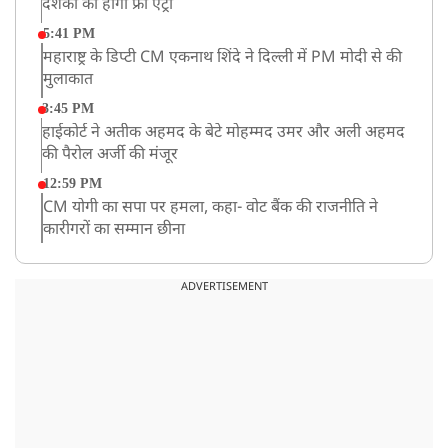
दर्शकों की होगी फ्री एंट्री
5:41 PM
महाराष्ट्र के डिप्टी CM एकनाथ शिंदे ने दिल्ली में PM मोदी से की
मुलाकात
3:45 PM
हाईकोर्ट ने अतीक अहमद के बेटे मोहम्मद उमर और अली अहमद
की पैरोल अर्जी की मंजूर
12:59 PM
CM योगी का सपा पर हमला, कहा- वोट बैंक की राजनीति ने
कारीगरों का सम्मान छीना
10:57 AM
रांची में अनशनकारी राहुल की तबीयत बिगड़ी! अस्पताल में कराया
ADVERTISEMENT
गया भर्ती
9:20 AM
CBI का बड़ा खुलासा, NTA के एक्सपर्ट्स ने ही लीक कराया
NEET-UG का पेपर
8:19 AM
उत्तराखंड: हरिद्वार में गंगा उफान पर, जलस्तर में बढ़ोतरी