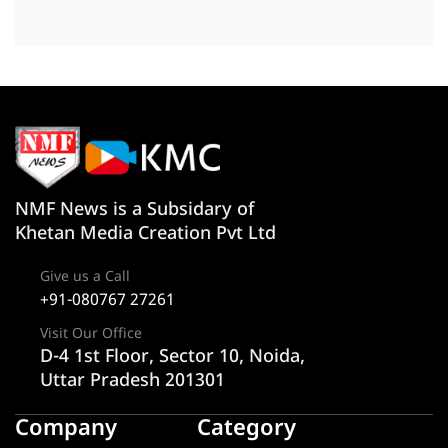
NMF News is a Subsidary of
Khetan Media Creation Pvt Ltd
Give us a Call
+91-080767 27261
Visit Our Office
D-4 1st Floor, Sector 10, Noida,
Uttar Pradesh 201301
Company
Category