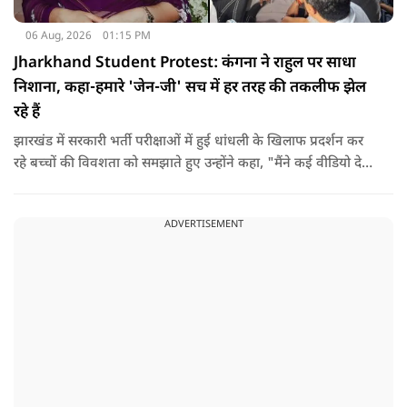
06 Aug, 2026
01:15 PM
Jharkhand Student Protest: कंगना ने राहुल पर साधा
निशाना, कहा-हमारे 'जेन-जी' सच में हर तरह की तकलीफ झेल
रहे हैं
झारखंड में सरकारी भर्ती परीक्षाओं में हुई धांधली के खिलाफ प्रदर्शन कर
रहे बच्चों की विवशता को समझाते हुए उन्होंने कहा, "मैंने कई वीडियो देखे
हैं कि बच्चों को त्रिपाल लगाने की इजाजत नहीं दी जा रही है. खाने की
ठीक स्थिति नहीं है, बच्चों ने दो-तीन दिन से कपड़े नहीं बदले हैं. हालात
ADVERTISEMENT
यहां तक गंभीर हैं कि बच्चों के पास ऑनलाइन फूड नहीं जा पा रहा है. ऐसी
स्थिति में राहुल गांधी वहां नहीं पहुंच रहे हैं.