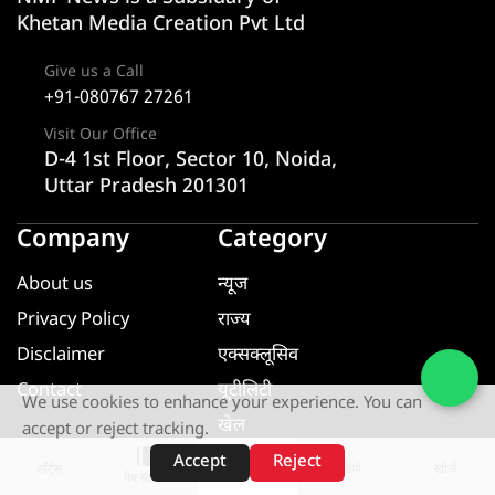
Khetan Media Creation Pvt Ltd
Give us a Call
+91-080767 27261
Visit Our Office
D-4 1st Floor, Sector 10, Noida,
Uttar Pradesh 201301
Company
Category
About us
न्यूज
Privacy Policy
राज्य
Disclaimer
एक्सक्लूसिव
Contact
यूटीलिटी
We use cookies to enhance your experience. You can
खेल
accept or reject tracking.
मनोरंजन
Accept
Reject
शॉर्ट्स
होम
वीडियो
खोजें
वेब स्टोरीज़