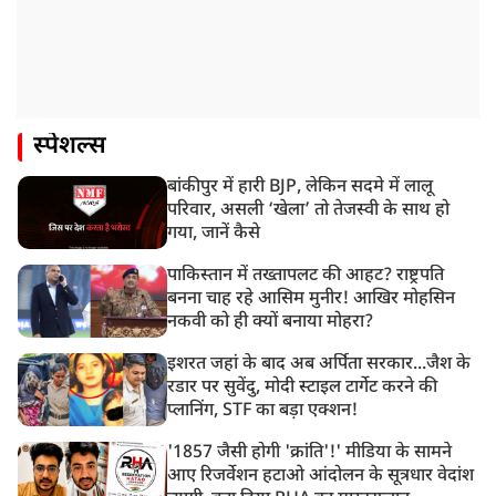
स्पेशल्स
बांकीपुर में हारी BJP, लेकिन सदमे में लालू
परिवार, असली ‘खेला’ तो तेजस्वी के साथ हो
गया, जानें कैसे
पाकिस्तान में तख्तापलट की आहट? राष्ट्रपति
बनना चाह रहे आसिम मुनीर! आखिर मोहसिन
नकवी को ही क्यों बनाया मोहरा?
इशरत जहां के बाद अब अर्पिता सरकार...जैश के
रडार पर सुवेंदु, मोदी स्टाइल टार्गेट करने की
प्लानिंग, STF का बड़ा एक्शन!
'1857 जैसी होगी 'क्रांति'!' मीडिया के सामने
आए रिजर्वेशन हटाओ आंदोलन के सूत्रधार वेदांश