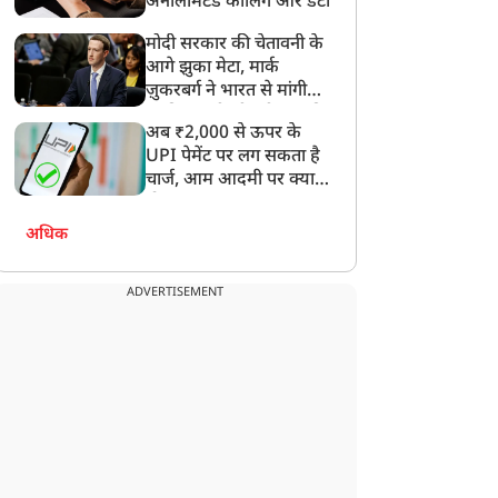
अनलिमिटेड कॉलिंग और डेटा
मोदी सरकार की चेतावनी के
आगे झुका मेटा, मार्क
ज़ुकरबर्ग ने भारत से मांगी
माफ़ी, गलती भी स्वीकार की
अब ₹2,000 से ऊपर के
UPI पेमेंट पर लग सकता है
चार्ज, आम आदमी पर क्या
होगा असर?
अधिक
ADVERTISEMENT
न्यूज
न्यूज