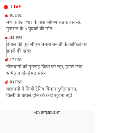
LIVE
6:01 PM
मध्य प्रदेश: धार के पास भीषण सड़क हादसा,
गुजरात के 6 युवकों की मौत
3:43 PM
बंगाल की पूर्व सीएम ममता बनर्जी के काफिले पर
हमले की ख़बर
3:17 PM
नौजवानों को गुमराह किया जा रहा, हमारे छात्र
भ्रमित न हों- हेमंत सोरेन
2:03 PM
बारामती में निजी ट्रेनिंग विमान दुर्घटनाग्रस्त,
किसी के घायल होने की कोई सूचना नहीं
12:16 PM
JPSC परीक्षा विवाद: अनशन पर बैठे छात्र नेता
ADVERTISEMENT
देवेंद्र महतो की तबीयत बिगड़ी
10:44 AM