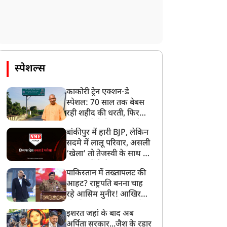
NTA के एक्सपर्ट्स ने लीक
मोहन भागवत के बयान पर
कराया NEET-UG पेपर',
अभिजीत दिपके का तंज,
BI चार्जशीट में बड़ा खुलासा
Gen Z के आलोचकों को
दिया जवाब
स्पेशल्स
काकोरी ट्रेन एक्शन-डे
स्पेशल: 70 साल तक बेबस
रही शहीद की धरती, फिर
CM योगी ने मिटा दिया तीन
बांकीपुर में हारी BJP, लेकिन
पीढ़ियों का दर्द
सदमे में लालू परिवार, असली
‘खेला’ तो तेजस्वी के साथ हो
गया, जानें कैसे
पाकिस्तान में तख्तापलट की
आहट? राष्ट्रपति बनना चाह
रहे आसिम मुनीर! आखिर
मोहसिन नकवी को ही क्यों
इशरत जहां के बाद अब
बनाया मोहरा?
अर्पिता सरकार...जैश के रडार