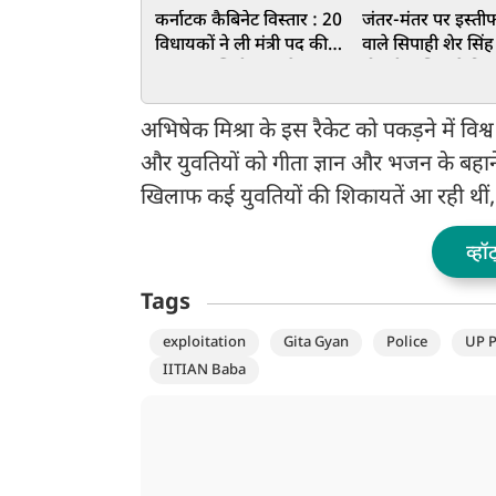
कर्नाटक कैबिनेट विस्तार : 20
जंतर-मंतर पर इस्ती
विधायकों ने ली मंत्री पद की
वाले सिपाही शेर सिं
शपथ, आखिरी वक्त के
नौकरी, पुलिस ने किया
फेरबदल से कांग्रेस में बगावत
अभिषेक मिश्रा के इस रैकेट को पकड़ने में विश्व 
और युवतियों को गीता ज्ञान और भजन के बहान
खिलाफ कई युवतियों की शिकायतें आ रही थीं
व्हॉ
Tags
exploitation
Gita Gyan
Police
UP P
IITIAN Baba