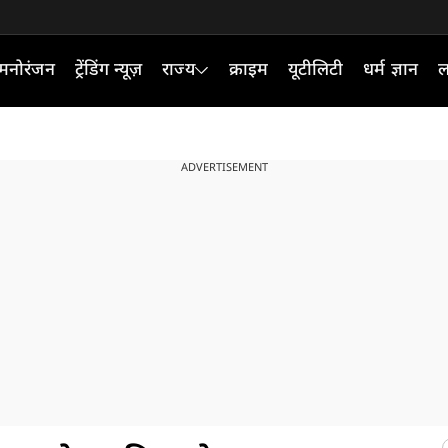
मनोरंजन
ट्रेंडिंग न्यूज़
राज्य
क्राइम
यूटीलिटी
धर्म ज्ञान
ल
ADVERTISEMENT