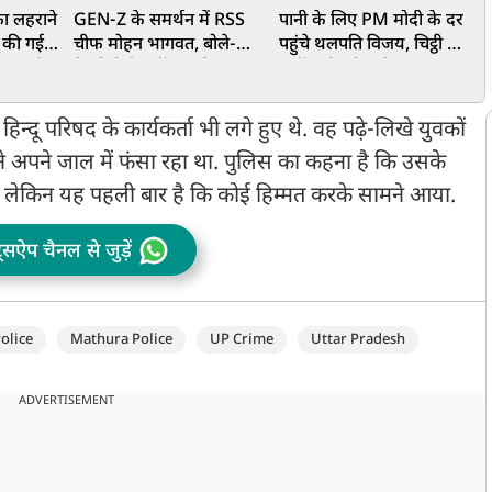
फा लहराने
GEN-Z के समर्थन में RSS
पानी के लिए PM मोदी के दर
'
ह की गई
चीफ मोहन भागवत, बोले-
पहुंचे थलपति विजय, चिट्ठी में
 बर्खास्त
देशविरोधी नहीं, उनकी
रखीं कई बड़ी मांगें
C
शिकायतें सही
हिन्दू परिषद के कार्यकर्ता भी लगे हुए थे. वह पढ़े-लिखे युवकों
े अपने जाल में फंसा रहा था. पुलिस का कहना है कि उसके
, लेकिन यह पहली बार है कि कोई हिम्मत करके सामने आया.
ट्सऐप चैनल से जुड़ें
olice
Mathura Police
UP Crime
Uttar Pradesh
ADVERTISEMENT