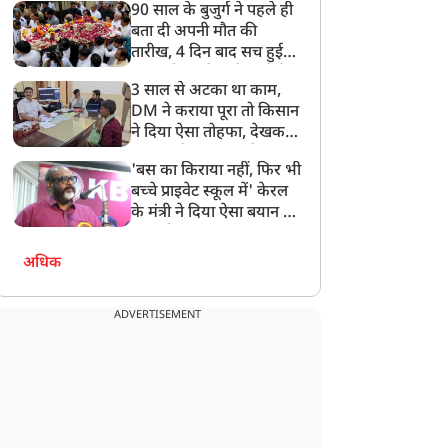
90 साल के बुजुर्ग ने पहले ही
बता दी अपनी मौत की
तारीख, 4 दिन बाद सच हुई
बात, परिवार ने गाजे-बाजे के
3 साल से अटका था काम,
साथ निकाली अंतिम यात्रा
DM ने कराया पूरा तो किसान
ने दिया ऐसा तोहफा, देखकर
अफसर ने कहा- इससे
'बस का किराया नहीं, फिर भी
अनमोल कुछ नहीं
बच्चे प्राइवेट स्कूल में' केरल
के मंत्री ने दिया ऐसा बयान की
खड़ा हो गया बड़ा बवाल
अधिक
ADVERTISEMENT