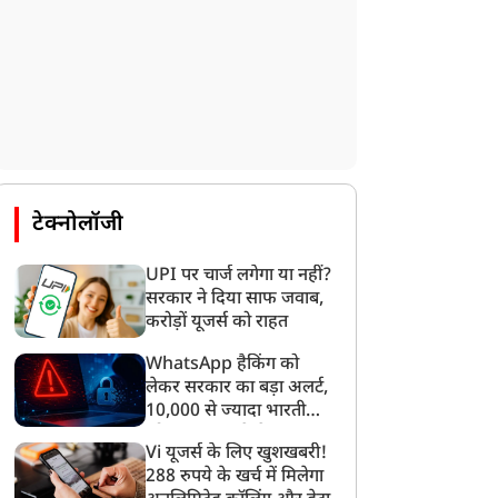
टेक्नोलॉजी
UPI पर चार्ज लगेगा या नहीं?
सरकार ने दिया साफ जवाब,
करोड़ों यूजर्स को राहत
WhatsApp हैकिंग को
लेकर सरकार का बड़ा अलर्ट,
10,000 से ज्यादा भारतीयों
को साइबर हमले से बचाया
Vi यूजर्स के लिए खुशखबरी!
गया
288 रुपये के खर्च में मिलेगा