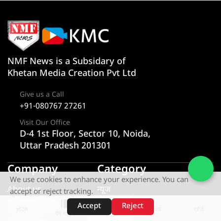
NMF News is a Subsidary of
Khetan Media Creation Pvt Ltd
Give us a Call
+91-080767 27261
Visit Our Office
D-4 1st Floor, Sector 10, Noida,
Uttar Pradesh 201301
Company
Category
We use cookies to enhance your experience. You can
About us
न्यूज
accept or reject tracking.
Privacy Policy
राज्य
Accept
Reject
शॉर्ट्स
होम
वीडियो
खोजें
वेब स्टोरीज़