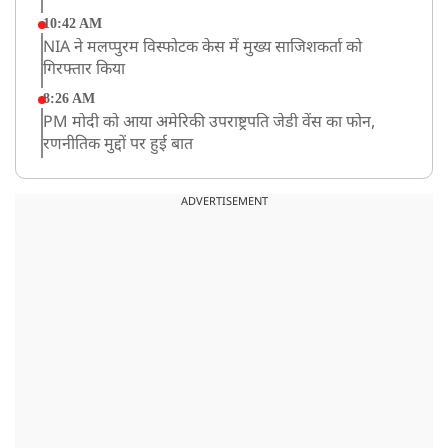
10:42 AM
NIA ने मलप्पुरम विस्फोटक केस में मुख्य साजिशकर्ता को
गिरफ्तार किया
8:26 AM
PM मोदी को आया अमेरिकी उपराष्ट्रपति जेडी वेंस का फोन,
रणनीतिक मुद्दों पर हुई बात
8:23 AM
रांची: छात्रों और झारखंड सरकार के बीच आज होगी तीसरे दौर
ADVERTISEMENT
की बातचीत
8:22 AM
देशभर में आज से 'हर घर तिरंगा' अभियान, सीएम योगी लखनऊ
में करेंगे यात्रा का शुभारंभ
8:21 AM
गाज़ियाबाद में मुठभेड़, 3 ड्रग तस्कर गिरफ्तार, 21 किलो गांजा
बरामद