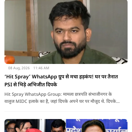
08 Aug, 2026
11:46 AM
‘Hit Spray’ WhatsApp ग्रुप से मचा हड़कंप! घर पर तैनात
PSI से भिड़े अभिजीत दिपके
Hit Spray WhatsApp Group: मामला छत्रपति संभाजीनगर के
वालुज MIDC इलाके का है, जहां दिपके अपने घर पर मौजूद थे. दिपके
का आरोप है कि सुरक्षा के लिए तैनात PSI उनसे मिलने आने वाले लोगों
को रोक रहे थे और उनके साथ ठीक तरीके से पेश नहीं आ रहे थे. इसी बात
को लेकर दिपके की पुलिस अधिकारी से तीखी बहस हो गई.