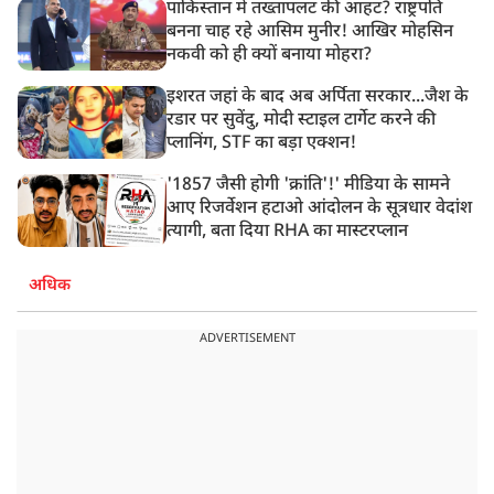
पाकिस्तान में तख्तापलट की आहट? राष्ट्रपति
बनना चाह रहे आसिम मुनीर! आखिर मोहसिन
नकवी को ही क्यों बनाया मोहरा?
इशरत जहां के बाद अब अर्पिता सरकार...जैश के
रडार पर सुवेंदु, मोदी स्टाइल टार्गेट करने की
प्लानिंग, STF का बड़ा एक्शन!
'1857 जैसी होगी 'क्रांति'!' मीडिया के सामने
आए रिजर्वेशन हटाओ आंदोलन के सूत्रधार वेदांश
त्यागी, बता दिया RHA का मास्टरप्लान
अधिक
ADVERTISEMENT