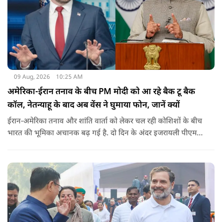
09 Aug, 2026
10:25 AM
अमेरिका-ईरान तनाव के बीच PM मोदी को आ रहे बैक टू बैक
कॉल, नेतन्याहू के बाद अब वेंस ने घुमाया फोन, जानें क्यों
ईरान-अमेरिका तनाव और शांति वार्ता को लेकर चल रही कोशिशों के बीच
भारत की भूमिका अचानक बढ़ गई है. दो दिन के अंदर इजरायली पीएम
नेतन्याहू और अमेरिकी उपराष्ट्रपति जेडी वेंस का पीएम मोदी का फोन
आया. इस दौरान रणनीतिक मुद्दों पर बात हुई.