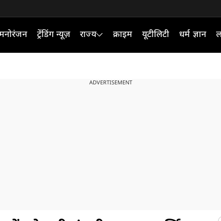
मनोरंजन
ट्रेंडिंग न्यूज़
राज्य
क्राइम
यूटीलिटी
धर्म ज्ञान
ल
ADVERTISEMENT