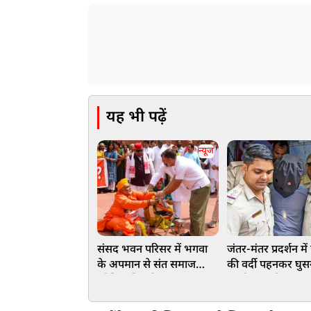
यह भी पढ़ें
न्यूज
संसद भवन परिसर में भगवा
जंतर-मंतर प्रदर्शन मे
के अपमान से संत समाज
की वर्दी पहनकर घुस
क्रोधित, निशाने पर पप्पू, राहुल
था जैश का मेंबर! ब
और अखिलेश
ने दबोचा, जानें क्या थ