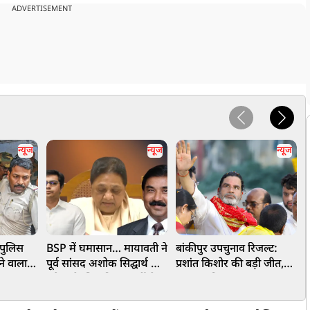
ADVERTISEMENT
न्यूज
न्यूज
न्यूज
ं पुलिस
BSP में घमासान… मायावती ने
बांकीपुर उपचुनाव रिजल्ट:
क
ने वाला
पूर्व सांसद अशोक सिद्घार्थ को
प्रशांत किशोर की बड़ी जीत,
क
ंगाल STF
हमेशा के लिए किया पार्टी से
BJP का किला ढहाकर
म
े इरादे
OUT, ये है वजह
लहराया परचम, नीरज कुमार