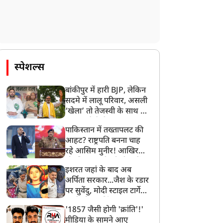
स्पेशल्स
बांकीपुर में हारी BJP, लेकिन
सदमे में लालू परिवार, असली
‘खेला’ तो तेजस्वी के साथ हो
गया, जानें कैसे
पाकिस्तान में तख्तापलट की
आहट? राष्ट्रपति बनना चाह
रहे आसिम मुनीर! आखिर
मोहसिन नकवी को ही क्यों
इशरत जहां के बाद अब
बनाया मोहरा?
अर्पिता सरकार...जैश के रडार
पर सुवेंदु, मोदी स्टाइल टार्गेट
करने की प्लानिंग, STF का
'1857 जैसी होगी 'क्रांति'!'
बड़ा एक्शन!
मीडिया के सामने आए