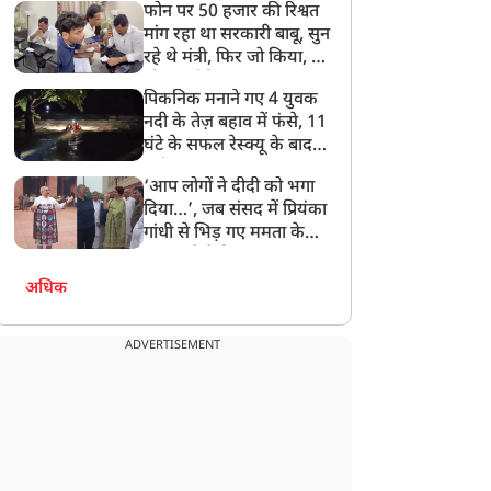
फोन पर 50 हजार की रिश्वत
बेटी को गोद लें प्रधानमंत्री
मांग रहा था सरकारी बाबू, सुन
रहे थे मंत्री, फिर जो किया, वो
सोशल मीडिया पर छा गया
पिकनिक मनाने गए 4 युवक
नदी के तेज़ बहाव में फंसे, 11
घंटे के सफल रेस्क्यू के बाद
बची जान
‘आप लोगों ने दीदी को भगा
दिया…’, जब संसद में प्रियंका
गांधी से भिड़ गए ममता के
सांसद, देखें दिलचस्प Video
अधिक
ADVERTISEMENT