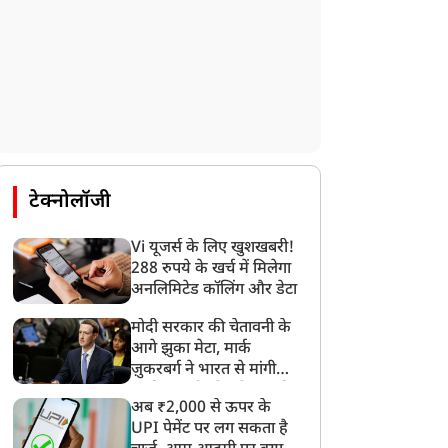
टेक्नोलॉजी
न्यूज
न्यूज
Vi यूजर्स के लिए खुशखबरी!
288 रुपये के खर्च में मिलेगा
अनलिमिटेड कॉलिंग और डेटा
मोदी सरकार की चेतावनी के
आगे झुका मेटा, मार्क
ौन हैं विश्वेश नेगी? जिन्हें जंग
'CJP प्रोटेस्ट से इस मनहूस देश
ज़ुकरबर्ग ने भारत से मांगी
े बीच मोदी सरकार ने तेहरान
में मुसलमान थोड़ी सांस ले
माफ़ी, गलती भी स्वीकार की
ें दी बड़ी जिम्मेदारी
पाए', JNU की पूर्व प्रोफेसर के
अब ₹2,000 से ऊपर के
बयान पर सोशल मीडिया पर
UPI पेमेंट पर लग सकता है