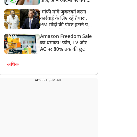
मचा बवाल; लोगों ने कहा-
चार्ज, आम आदमी पर क्या
पाकिस्तान भेजो
होगा असर?
‘मांफी मांगें जुकरबर्ग वरना
कार्रवाई के लिए रहें तैयार’,
PM मोदी की पोस्ट हटाने पर
संसदीय समिति ने Meta को
Amazon Freedom Sale
लगाई फटकार
का धमाका! फोन, TV और
AC पर 80% तक की छूट
अधिक
ADVERTISEMENT