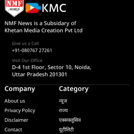
NMF News is a Subsidary of
Khetan Media Creation Pvt Ltd
Give us a Call
+91-080767 27261
Visit Our Office
D-4 1st Floor, Sector 10, Noida,
Uttar Pradesh 201301
Company
Category
About us
न्यूज
Privacy Policy
राज्य
Disclaimer
एक्सक्लूसिव
Contact
यूटीलिटी