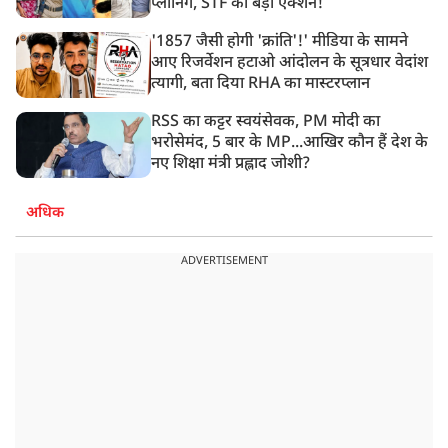
प्लानिंग, STF का बड़ा एक्शन!
'1857 जैसी होगी 'क्रांति'!' मीडिया के सामने
आए रिजर्वेशन हटाओ आंदोलन के सूत्रधार वेदांश
त्यागी, बता दिया RHA का मास्टरप्लान
RSS का कट्टर स्वयंसेवक, PM मोदी का
भरोसेमंद, 5 बार के MP...आखिर कौन हैं देश के
नए शिक्षा मंत्री प्रह्लाद जोशी?
अधिक
ADVERTISEMENT