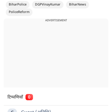
BiharPolice
DGPVinayKumar
BiharNews
PoliceReform
ADVERTISEMENT
टिप्पणियाँ
0