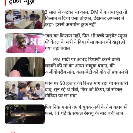
ट्रेंडिंग न्यूज़
हिमाचल के चंबा में बड़ा सड़क हादसा, 7 यात्रियों की मौत; 11
घायल
3 साल से अटका था काम, DM ने कराया पूरा तो
9:23 AM
किसान ने दिया ऐसा तोहफा, देखकर अफसर ने
सलमान खान के घर के बाहर ड्यूटी पर तैनात पुलिसकर्मी की मौत,
कहा- इससे अनमोल कुछ नहीं
अचानक बिगड़ी थी तबीयत
'बस का किराया नहीं, फिर भी बच्चे प्राइवेट स्कूल
में' केरल के मंत्री ने दिया ऐसा बयान की खड़ा हो
गया बड़ा बवाल
PM मोदी पर अभद्र टिप्पणी करने वाली
लड़की की मां का आया भावुक बयान, की
अजीबोगरीब मांग, कहा-बेटी को गोद लें प्रधानमंत्री
फोन पर 50 हजार की रिश्वत मांग रहा था सरकारी
बाबू, सुन रहे थे मंत्री, फिर जो किया, वो सोशल
मीडिया पर छा गया
पिकनिक मनाने गए 4 युवक नदी के तेज़ बहाव में
फंसे, 11 घंटे के सफल रेस्क्यू के बाद बची जान