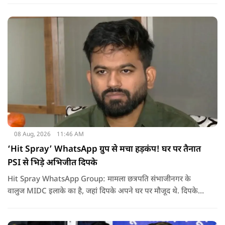
08 Aug, 2026
11:46 AM
‘Hit Spray’ WhatsApp ग्रुप से मचा हड़कंप! घर पर तैनात
PSI से भिड़े अभिजीत दिपके
Hit Spray WhatsApp Group: मामला छत्रपति संभाजीनगर के
वालुज MIDC इलाके का है, जहां दिपके अपने घर पर मौजूद थे. दिपके
का आरोप है कि सुरक्षा के लिए तैनात PSI उनसे मिलने आने वाले लोगों
को रोक रहे थे और उनके साथ ठीक तरीके से पेश नहीं आ रहे थे. इसी बात