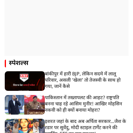
स्पेशल्स
बांकीपुर में हारी BJP, लेकिन सदमे में लालू
परिवार, असली ‘खेला’ तो तेजस्वी के साथ हो
गया, जानें कैसे
पाकिस्तान में तख्तापलट की आहट? राष्ट्रपति
बनना चाह रहे आसिम मुनीर! आखिर मोहसिन
नकवी को ही क्यों बनाया मोहरा?
इशरत जहां के बाद अब अर्पिता सरकार...जैश के
रडार पर सुवेंदु, मोदी स्टाइल टार्गेट करने की