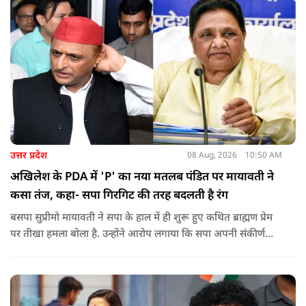
को लेकर दिपके की पुलिस अधिकारी से तीखी बहस हो गई.
उत्तर प्रदेश
08 Aug, 2026
10:50 AM
अखिलेश के PDA में 'P' का नया मतलब पंडित पर मायावती ने
कसा तंज, कहा- सपा गिरगिट की तरह बदलती है रंग
बसपा सुप्रीमो मायावती ने सपा के हाल में ही शुरू हुए कथित ब्राह्मण प्रेम
पर तीखा हमला बोला है. उन्होंने आरोप लगाया कि सपा अपनी संकीर्ण
जातिवादी राजनीति और चुनावी स्वार्थ के चलते समय-समय पर अपना
राजनीतिक रंग बदलती रही है.