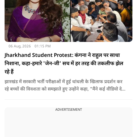
06 Aug, 2026
01:15 PM
Jharkhand Student Protest: कंगना ने राहुल पर साधा
निशाना, कहा-हमारे 'जेन-जी' सच में हर तरह की तकलीफ झेल
रहे हैं
झारखंड में सरकारी भर्ती परीक्षाओं में हुई धांधली के खिलाफ प्रदर्शन कर
रहे बच्चों की विवशता को समझाते हुए उन्होंने कहा, "मैंने कई वीडियो देखे
हैं कि बच्चों को त्रिपाल लगाने की इजाजत नहीं दी जा रही है. खाने की
ठीक स्थिति नहीं है, बच्चों ने दो-तीन दिन से कपड़े नहीं बदले हैं. हालात
ADVERTISEMENT
यहां तक गंभीर हैं कि बच्चों के पास ऑनलाइन फूड नहीं जा पा रहा है. ऐसी
स्थिति में राहुल गांधी वहां नहीं पहुंच रहे हैं.