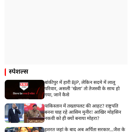
स्पेशल्स
बांकीपुर में हारी BJP, लेकिन सदमे में लालू
परिवार, असली ‘खेला’ तो तेजस्वी के साथ हो
गया, जानें कैसे
पाकिस्तान में तख्तापलट की आहट? राष्ट्रपति
बनना चाह रहे आसिम मुनीर! आखिर मोहसिन
नकवी को ही क्यों बनाया मोहरा?
इशरत जहां के बाद अब अर्पिता सरकार...जैश के