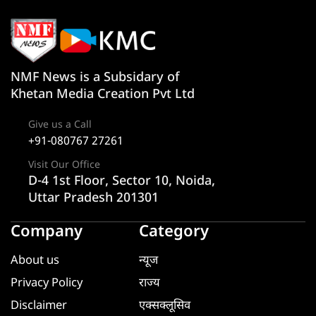
NMF News is a Subsidary of
Khetan Media Creation Pvt Ltd
Give us a Call
+91-080767 27261
Visit Our Office
D-4 1st Floor, Sector 10, Noida,
Uttar Pradesh 201301
Company
Category
About us
न्यूज
Privacy Policy
राज्य
Disclaimer
एक्सक्लूसिव