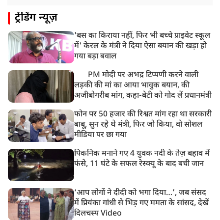
11:05 AM
ट्रेंडिंग न्यूज़
भारी हंगामे के बीच संसद की कार्यवाही दोपहर दो बजे तक के
लिए स्थगित
'बस का किराया नहीं, फिर भी बच्चे प्राइवेट स्कूल
9:38 AM
में' केरल के मंत्री ने दिया ऐसा बयान की खड़ा हो
झारखंड: JPSC परीक्षा धांधली मामले में और पांच लोग गिरफ्तार,
गया बड़ा बवाल
अबतक 19 अरेस्ट
PM मोदी पर अभद्र टिप्पणी करने वाली
लड़की की मां का आया भावुक बयान, की
अजीबोगरीब मांग, कहा-बेटी को गोद लें प्रधानमंत्री
फोन पर 50 हजार की रिश्वत मांग रहा था सरकारी
बाबू, सुन रहे थे मंत्री, फिर जो किया, वो सोशल
मीडिया पर छा गया
पिकनिक मनाने गए 4 युवक नदी के तेज़ बहाव में
फंसे, 11 घंटे के सफल रेस्क्यू के बाद बची जान
‘आप लोगों ने दीदी को भगा दिया…’, जब संसद
में प्रियंका गांधी से भिड़ गए ममता के सांसद, देखें
दिलचस्प Video