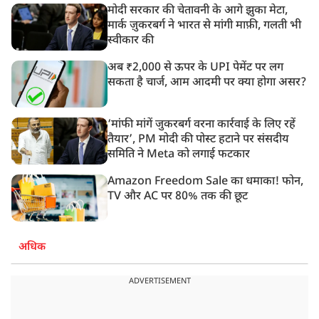
मोदी सरकार की चेतावनी के आगे झुका मेटा,
मार्क ज़ुकरबर्ग ने भारत से मांगी माफ़ी, गलती भी
स्वीकार की
अब ₹2,000 से ऊपर के UPI पेमेंट पर लग
सकता है चार्ज, आम आदमी पर क्या होगा असर?
‘मांफी मांगें जुकरबर्ग वरना कार्रवाई के लिए रहें
तैयार’, PM मोदी की पोस्ट हटाने पर संसदीय
समिति ने Meta को लगाई फटकार
Amazon Freedom Sale का धमाका! फोन,
TV और AC पर 80% तक की छूट
अधिक
ADVERTISEMENT