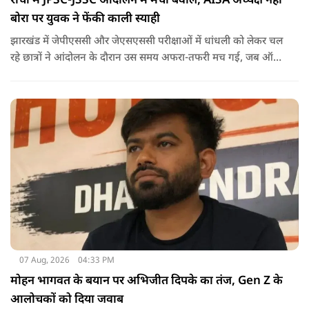
रांची में JPSC-JSSC आंदोलन में मचा बवाल, AISA अध्यक्ष नेहा
बोरा पर युवक ने फेंकी काली स्याही
झारखंड में जेपीएससी और जेएसएससी परीक्षाओं में धांधली को लेकर चल
रहे छात्रों ने आंदोलन के दौरान उस समय अफरा-तफरी मच गई, जब ऑल
इंडिया स्टूडेंट्स एसोसिएशन की राष्ट्रीय अध्यक्ष नेहा बोरा पर एक युवक ने
अचानक काली स्याही फेंक दी.
07 Aug, 2026
04:33 PM
मोहन भागवत के बयान पर अभिजीत दिपके का तंज, Gen Z के
आलोचकों को दिया जवाब