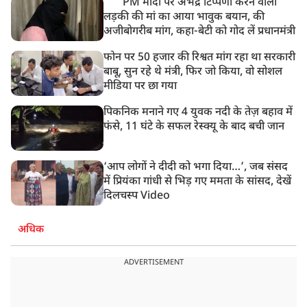
PM मोदी पर अभद्र टिप्पणी करने वाली
लड़की की मां का आया भावुक बयान, की
अजीबोगरीब मांग, कहा-बेटी को गोद लें प्रधानमंत्री
फोन पर 50 हजार की रिश्वत मांग रहा था सरकारी
बाबू, सुन रहे थे मंत्री, फिर जो किया, वो सोशल
मीडिया पर छा गया
पिकनिक मनाने गए 4 युवक नदी के तेज़ बहाव में
फंसे, 11 घंटे के सफल रेस्क्यू के बाद बची जान
‘आप लोगों ने दीदी को भगा दिया…’, जब संसद
में प्रियंका गांधी से भिड़ गए ममता के सांसद, देखें
दिलचस्प Video
अधिक
ADVERTISEMENT