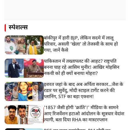
स्पेशल्स
बांकीपुर में हारी BJP, लेकिन सदमे में लालू
परिवार, असली ‘खेला’ तो तेजस्वी के साथ हो
गया, जानें कैसे
पाकिस्तान में तख्तापलट की आहट? राष्ट्रपति
बनना चाह रहे आसिम मुनीर! आखिर मोहसिन
नकवी को ही क्यों बनाया मोहरा?
इशरत जहां के बाद अब अर्पिता सरकार...जैश के
रडार पर सुवेंदु, मोदी स्टाइल टार्गेट करने की
प्लानिंग, STF का बड़ा एक्शन!
'1857 जैसी होगी 'क्रांति'!' मीडिया के सामने
आए रिजर्वेशन हटाओ आंदोलन के सूत्रधार वेदांश
त्यागी, बता दिया RHA का मास्टरप्लान