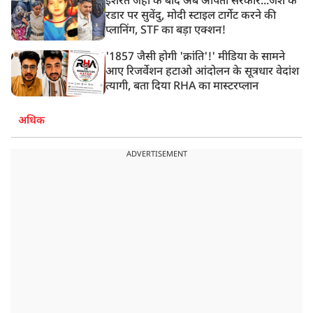
इशरत जहां के बाद अब अर्पिता सरकार...जैश के
रडार पर सुवेंदु, मोदी स्टाइल टार्गेट करने की
प्लानिंग, STF का बड़ा एक्शन!
'1857 जैसी होगी 'क्रांति'!' मीडिया के सामने
आए रिजर्वेशन हटाओ आंदोलन के सूत्रधार वेदांश
त्यागी, बता दिया RHA का मास्टरप्लान
अधिक
ADVERTISEMENT