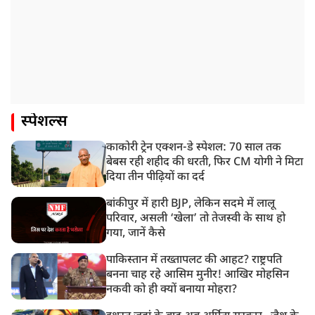
स्पेशल्स
काकोरी ट्रेन एक्शन-डे स्पेशल: 70 साल तक
बेबस रही शहीद की धरती, फिर CM योगी ने मिटा
दिया तीन पीढ़ियों का दर्द
बांकीपुर में हारी BJP, लेकिन सदमे में लालू
परिवार, असली ‘खेला’ तो तेजस्वी के साथ हो
गया, जानें कैसे
पाकिस्तान में तख्तापलट की आहट? राष्ट्रपति
बनना चाह रहे आसिम मुनीर! आखिर मोहसिन
नकवी को ही क्यों बनाया मोहरा?