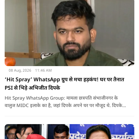
08 Aug, 2026
11:46 AM
‘Hit Spray’ WhatsApp ग्रुप से मचा हड़कंप! घर पर तैनात
PSI से भिड़े अभिजीत दिपके
Hit Spray WhatsApp Group: मामला छत्रपति संभाजीनगर के
वालुज MIDC इलाके का है, जहां दिपके अपने घर पर मौजूद थे. दिपके
का आरोप है कि सुरक्षा के लिए तैनात PSI उनसे मिलने आने वाले लोगों
को रोक रहे थे और उनके साथ ठीक तरीके से पेश नहीं आ रहे थे. इसी बात
को लेकर दिपके की पुलिस अधिकारी से तीखी बहस हो गई.