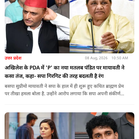
उत्तर प्रदेश
08 Aug, 2026
10:50 AM
अखिलेश के PDA में 'P' का नया मतलब पंडित पर मायावती ने
कसा तंज, कहा- सपा गिरगिट की तरह बदलती है रंग
बसपा सुप्रीमो मायावती ने सपा के हाल में ही शुरू हुए कथित ब्राह्मण प्रेम
पर तीखा हमला बोला है. उन्होंने आरोप लगाया कि सपा अपनी संकीर्ण
जातिवादी राजनीति और चुनावी स्वार्थ के चलते समय-समय पर अपना
राजनीतिक रंग बदलती रही है.