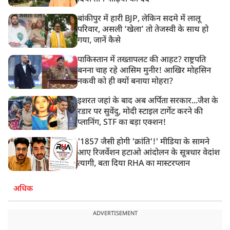
बांकीपुर में हारी BJP, लेकिन सदमे में लालू
परिवार, असली ‘खेला’ तो तेजस्वी के साथ हो
गया, जानें कैसे
पाकिस्तान में तख्तापलट की आहट? राष्ट्रपति
बनना चाह रहे आसिम मुनीर! आखिर मोहसिन
नकवी को ही क्यों बनाया मोहरा?
इशरत जहां के बाद अब अर्पिता सरकार...जैश के
रडार पर सुवेंदु, मोदी स्टाइल टार्गेट करने की
प्लानिंग, STF का बड़ा एक्शन!
'1857 जैसी होगी 'क्रांति'!' मीडिया के सामने
आए रिजर्वेशन हटाओ आंदोलन के सूत्रधार वेदांश
त्यागी, बता दिया RHA का मास्टरप्लान
अधिक
ADVERTISEMENT