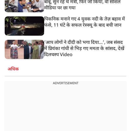
बाबू, सुन रहे थे मंत्री, फिर जो किया, वो सोशल
मीडिया पर छा गया
पिकनिक मनाने गए 4 युवक नदी के तेज़ बहाव में
फंसे, 11 घंटे के सफल रेस्क्यू के बाद बची जान
‘आप लोगों ने दीदी को भगा दिया…’, जब संसद
में प्रियंका गांधी से भिड़ गए ममता के सांसद, देखें
दिलचस्प Video
अधिक
ADVERTISEMENT