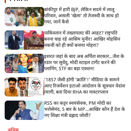
बांकीपुर में हारी BJP, लेकिन सदमे में लालू
परिवार, असली ‘खेला’ तो तेजस्वी के साथ हो
गया, जानें कैसे
पाकिस्तान में तख्तापलट की आहट? राष्ट्रपति
बनना चाह रहे आसिम मुनीर! आखिर मोहसिन
नकवी को ही क्यों बनाया मोहरा?
इशरत जहां के बाद अब अर्पिता सरकार...जैश के
रडार पर सुवेंदु, मोदी स्टाइल टार्गेट करने की
प्लानिंग, STF का बड़ा एक्शन!
'1857 जैसी होगी 'क्रांति'!' मीडिया के सामने
आए रिजर्वेशन हटाओ आंदोलन के सूत्रधार वेदांश
त्यागी, बता दिया RHA का मास्टरप्लान
RSS का कट्टर स्वयंसेवक, PM मोदी का
भरोसेमंद, 5 बार के MP...आखिर कौन हैं देश के
नए शिक्षा मंत्री प्रह्लाद जोशी?
अधिक