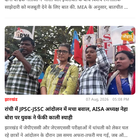
दोनों वैश्विक नेताओं ने भारत और इजरायल के बीच विशेष रणनीतिक
साझेदारी को मजबूती देने के ल‍िए बात की. MEA के अनुसार, बातचीत की
पहल इजरायल ने की थी.
झारखंड
07 Aug, 2026
05:08 PM
रांची में JPSC-JSSC आंदोलन में मचा बवाल, AISA अध्यक्ष नेहा
बोरा पर युवक ने फेंकी काली स्याही
झारखंड में जेपीएससी और जेएसएससी परीक्षाओं में धांधली को लेकर चल
रहे छात्रों ने आंदोलन के दौरान उस समय अफरा-तफरी मच गई, जब ऑल