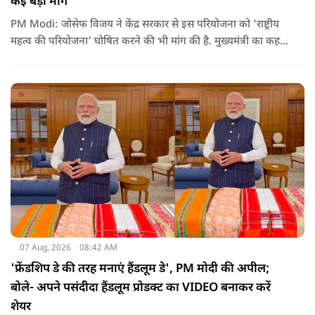
कई बड़ी मांगें
PM Modi: जोसेफ विजय ने केंद्र सरकार से इस परियोजना को 'राष्ट्रीय
महत्व की परियोजना' घोषित करने की भी मांग की है. मुख्यमंत्री का कहना
है कि अगर इस योजना पर तेजी से काम शुरू होता है, त न केवल
तमिलनाडु बल्कि दक्षिण भारत के कई राज्यों में पीने के पानी और सिंचाई
की समस्या को काफी हद तक कम किया जा सकता है.
07 Aug, 2026
08:42 AM
'फ्रेंडशिप डे की तरह मनाएं हैंडलूम डे', PM मोदी की अपील;
बोले- अपने पसंदीदा हैंडलूम प्रोडक्ट का VIDEO बनाकर करें
शेयर