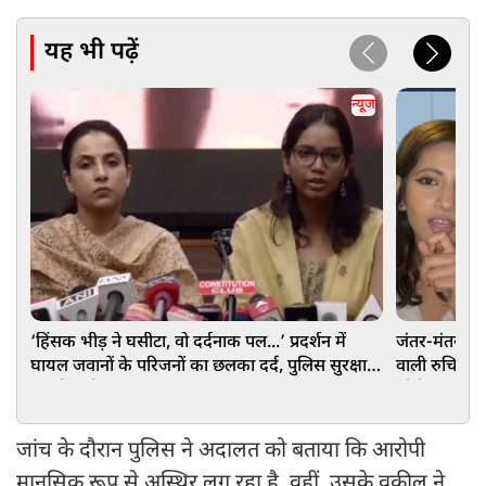
यह भी पढ़ें
न्यूज
‘हिंसक भीड़ ने घसीटा, वो दर्दनाक पल...’ प्रदर्शन में
जंतर-मंतर प्र
घायल जवानों के परिजनों का छलका दर्द, पुलिस सुरक्षा
वाली रुचिका सि
पर की बड़ी मांग
जीरो FIR
जांच के दौरान पुलिस ने अदालत को बताया कि आरोपी
मानसिक रूप से अस्थिर लग रहा है. वहीं, उसके वकील ने