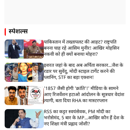
स्पेशल्स
पाकिस्तान में तख्तापलट की आहट? राष्ट्रपति
बनना चाह रहे आसिम मुनीर! आखिर मोहसिन
नकवी को ही क्यों बनाया मोहरा?
इशरत जहां के बाद अब अर्पिता सरकार...जैश के
रडार पर सुवेंदु, मोदी स्टाइल टार्गेट करने की
प्लानिंग, STF का बड़ा एक्शन!
'1857 जैसी होगी 'क्रांति'!' मीडिया के सामने
आए रिजर्वेशन हटाओ आंदोलन के सूत्रधार वेदांश
त्यागी, बता दिया RHA का मास्टरप्लान
RSS का कट्टर स्वयंसेवक, PM मोदी का
भरोसेमंद, 5 बार के MP...आखिर कौन हैं देश के
नए शिक्षा मंत्री प्रह्लाद जोशी?