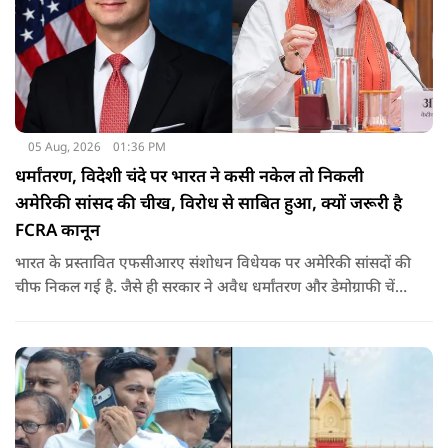
05 Aug, 2026
01:36 PM
धर्मांतरण, विदेशी चंदे पर भारत ने कसी नकेल तो निकली
अमेरिकी सांसद की चीख, विरोध से साबित हुआ, क्यों जरूरी है
FCRA कानून
भारत के प्रस्तावित एफसीआरए संशोधन विधेयक पर अमेरिकी सांसदों की
चीफ निकल गई है. जैसे ही सरकार ने अवैध धर्मांतरण और डेमोग्राफी चेंज
की नकेल कसी पूरी दुनिया विरोध पर उतर आई. रिपब्लिक सांसद ने इसे
ईसाई धर्म से जोड़ दिया. उनके विरोध ने साबित किया कि क्यों ये कानून
जरूरी है.