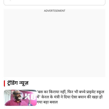
9:20 AM
CBI का बड़ा खुलासा, NTA के एक्सपर्ट्स ने ही लीक कराया
ADVERTISEMENT
NEET-UG का पेपर
8:19 AM
उत्तराखंड: हरिद्वार में गंगा उफान पर, जलस्तर में बढ़ोतरी
8:18 AM
UP: लखनऊ में चलती कार में लगी आग, युवक की जिंदा जलकर
मौत
ट्रेंडिंग न्यूज़
'बस का किराया नहीं, फिर भी बच्चे प्राइवेट स्कूल
में' केरल के मंत्री ने दिया ऐसा बयान की खड़ा हो
गया बड़ा बवाल