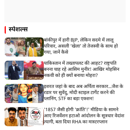
स्पेशल्स
बांकीपुर में हारी BJP, लेकिन सदमे में लालू
परिवार, असली ‘खेला’ तो तेजस्वी के साथ हो
गया, जानें कैसे
पाकिस्तान में तख्तापलट की आहट? राष्ट्रपति
बनना चाह रहे आसिम मुनीर! आखिर मोहसिन
नकवी को ही क्यों बनाया मोहरा?
इशरत जहां के बाद अब अर्पिता सरकार...जैश के
रडार पर सुवेंदु, मोदी स्टाइल टार्गेट करने की
प्लानिंग, STF का बड़ा एक्शन!
'1857 जैसी होगी 'क्रांति'!' मीडिया के सामने
आए रिजर्वेशन हटाओ आंदोलन के सूत्रधार वेदांश
त्यागी, बता दिया RHA का मास्टरप्लान