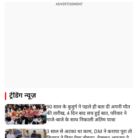
रांची: छात्रों और झारखंड सरकार के बीच आज होगी तीसरे दौर
ADVERTISEMENT
की बातचीत
8:22 AM
देशभर में आज से 'हर घर तिरंगा' अभियान, सीएम योगी लखनऊ
में करेंगे यात्रा का शुभारंभ
8:21 AM
गाज़ियाबाद में मुठभेड़, 3 ड्रग तस्कर गिरफ्तार, 21 किलो गांजा
बरामद
ट्रेंडिंग न्यूज़
90 साल के बुजुर्ग ने पहले ही बता दी अपनी मौत
की तारीख, 4 दिन बाद सच हुई बात, परिवार ने
गाजे-बाजे के साथ निकाली अंतिम यात्रा
3 साल से अटका था काम, DM ने कराया पूरा तो