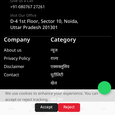
Give us a Call
+91-080767 27261
Visit Our Office
D-4 1st Floor, Sector 10, Noida,
Uttar Pradesh 201301
Company
Category
About us
न्यूज
Privacy Policy
राज्य
Disclaimer
एक्सक्लूसिव
Contact
यूटीलिटी
खेल
मनोरंजन
We use cookies to enhance your experience. You can
धर्म ज्ञान
accept or reject tracking.
Accept
Reject
यूटीलिटी
शॉर्ट्स
होम
वीडियो
खोजें
वेब स्टोरीज़