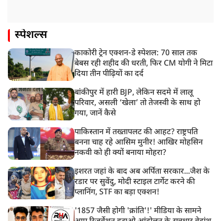
स्पेशल्स
काकोरी ट्रेन एक्शन-डे स्पेशल: 70 साल तक
बेबस रही शहीद की धरती, फिर CM योगी ने मिटा
दिया तीन पीढ़ियों का दर्द
बांकीपुर में हारी BJP, लेकिन सदमे में लालू
परिवार, असली ‘खेला’ तो तेजस्वी के साथ हो
गया, जानें कैसे
पाकिस्तान में तख्तापलट की आहट? राष्ट्रपति
बनना चाह रहे आसिम मुनीर! आखिर मोहसिन
नकवी को ही क्यों बनाया मोहरा?
इशरत जहां के बाद अब अर्पिता सरकार...जैश के
रडार पर सुवेंदु, मोदी स्टाइल टार्गेट करने की
प्लानिंग, STF का बड़ा एक्शन!
'1857 जैसी होगी 'क्रांति'!' मीडिया के सामने