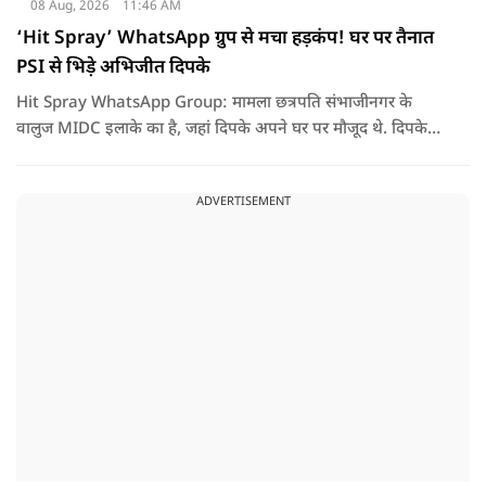
08 Aug, 2026
11:46 AM
‘Hit Spray’ WhatsApp ग्रुप से मचा हड़कंप! घर पर तैनात
PSI से भिड़े अभिजीत दिपके
Hit Spray WhatsApp Group: मामला छत्रपति संभाजीनगर के
वालुज MIDC इलाके का है, जहां दिपके अपने घर पर मौजूद थे. दिपके
का आरोप है कि सुरक्षा के लिए तैनात PSI उनसे मिलने आने वाले लोगों
को रोक रहे थे और उनके साथ ठीक तरीके से पेश नहीं आ रहे थे. इसी बात
ADVERTISEMENT
को लेकर दिपके की पुलिस अधिकारी से तीखी बहस हो गई.