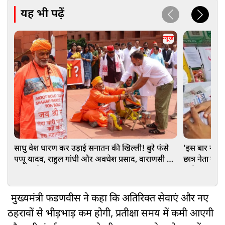
यह भी पढ़ें
न्यूज
साधु वेश धारण कर उड़ाई सनातन की खिल्ली! बुरे फंसे
'इस बार नहीं छ
पप्‍पू यादव, राहुल गांधी और अवधेश प्रसाद, वाराणसी में
छात्र नेता दे
FIR दर्ज
हाई!
मुख्यमंत्री फडणवीस ने कहा कि अतिरिक्त सेवाएं और नए
ठहरावों से भीड़भाड़ कम होगी, प्रतीक्षा समय में कमी आएगी