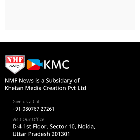
NMF News is a Subsidary of
Khetan Media Creation Pvt Ltd
Give us a Call
+91-080767 27261
Visit Our Office
D-4 1st Floor, Sector 10, Noida,
Uttar Pradesh 201301