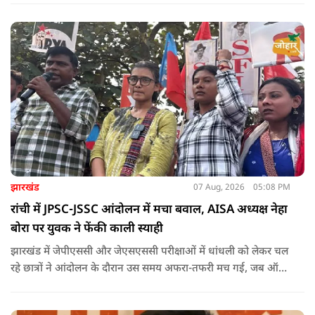
झारखंड
07 Aug, 2026
05:08 PM
रांची में JPSC-JSSC आंदोलन में मचा बवाल, AISA अध्यक्ष नेहा
बोरा पर युवक ने फेंकी काली स्याही
झारखंड में जेपीएससी और जेएसएससी परीक्षाओं में धांधली को लेकर चल
रहे छात्रों ने आंदोलन के दौरान उस समय अफरा-तफरी मच गई, जब ऑल
इंडिया स्टूडेंट्स एसोसिएशन की राष्ट्रीय अध्यक्ष नेहा बोरा पर एक युवक ने
अचानक काली स्याही फेंक दी.