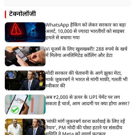
टेक्नोलॉजी
WhatsApp हैकिंग को लेकर सरकार का बड़ा
अलर्ट, 10,000 से ज्यादा भारतीयों को साइबर
हमले से बचाया गया
Vi यूजर्स के लिए खुशखबरी! 288 रुपये के खर्च
में मिलेगा अनलिमिटेड कॉलिंग और डेटा
मोदी सरकार की चेतावनी के आगे झुका मेटा,
मार्क ज़ुकरबर्ग ने भारत से मांगी माफ़ी, गलती भी
स्वीकार की
अब ₹2,000 से ऊपर के UPI पेमेंट पर लग
सकता है चार्ज, आम आदमी पर क्या होगा असर?
‘मांफी मांगें जुकरबर्ग वरना कार्रवाई के लिए रहें
तैयार’, PM मोदी की पोस्ट हटाने पर संसदीय
समिति ने Meta को लगाई फटकार