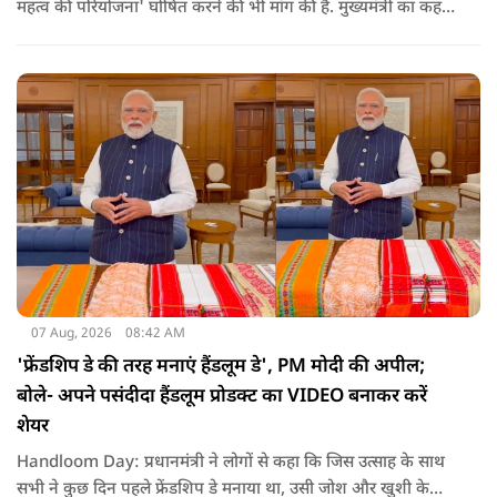
महत्व की परियोजना' घोषित करने की भी मांग की है. मुख्यमंत्री का कहना
है कि अगर इस योजना पर तेजी से काम शुरू होता है, त न केवल
तमिलनाडु बल्कि दक्षिण भारत के कई राज्यों में पीने के पानी और सिंचाई
की समस्या को काफी हद तक कम किया जा सकता है.
07 Aug, 2026
08:42 AM
'फ्रेंडशिप डे की तरह मनाएं हैंडलूम डे', PM मोदी की अपील;
बोले- अपने पसंदीदा हैंडलूम प्रोडक्ट का VIDEO बनाकर करें
शेयर
Handloom Day: प्रधानमंत्री ने लोगों से कहा कि जिस उत्साह के साथ
सभी ने कुछ दिन पहले फ्रेंडशिप डे मनाया था, उसी जोश और खुशी के