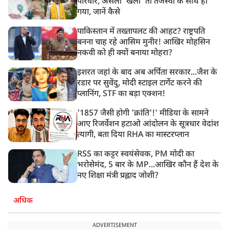
परिवार, असली ‘खेला’ तो तेजस्वी के साथ हो
गया, जानें कैसे
पाकिस्तान में तख्तापलट की आहट? राष्ट्रपति
बनना चाह रहे आसिम मुनीर! आखिर मोहसिन
नकवी को ही क्यों बनाया मोहरा?
इशरत जहां के बाद अब अर्पिता सरकार...जैश के
रडार पर सुवेंदु, मोदी स्टाइल टार्गेट करने की
प्लानिंग, STF का बड़ा एक्शन!
'1857 जैसी होगी 'क्रांति'!' मीडिया के सामने
आए रिजर्वेशन हटाओ आंदोलन के सूत्रधार वेदांश
त्यागी, बता दिया RHA का मास्टरप्लान
RSS का कट्टर स्वयंसेवक, PM मोदी का
भरोसेमंद, 5 बार के MP...आखिर कौन हैं देश के
नए शिक्षा मंत्री प्रह्लाद जोशी?
अधिक
ADVERTISEMENT