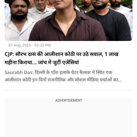
07 Aug, 2026
02:22 PM
CJP: सौरभ दास की आलीशान कोठी पर उठे सवाल, 1 लाख
महीना किराया... जांच में जुटीं एजेंसियां
Saurabh Das: दिल्ली के पॉश इलाके ग्रेटर कैलाश में स्थित एक
आलीशान कोठी इन दिनों राजनीतिक और सोशल मीडिया चर्चाओं का
हिस्सा बनी हुई है. वजह है इस घर से जुड़ा किराया और यहां रहने वाले
सौरभ दास को लेकर उठ रहे सवाल..
ADVERTISEMENT