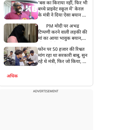
'बस का किराया नहीं, फिर भी
अनमोल कुछ नहीं
बच्चे प्राइवेट स्कूल में' केरल
के मंत्री ने दिया ऐसा बयान की
खड़ा हो गया बड़ा बवाल
PM मोदी पर अभद्र
टिप्पणी करने वाली लड़की की
मां का आया भावुक बयान,
की अजीबोगरीब मांग, कहा-
फोन पर 50 हजार की रिश्वत
बेटी को गोद लें प्रधानमंत्री
मांग रहा था सरकारी बाबू, सुन
रहे थे मंत्री, फिर जो किया, वो
सोशल मीडिया पर छा गया
अधिक
ADVERTISEMENT