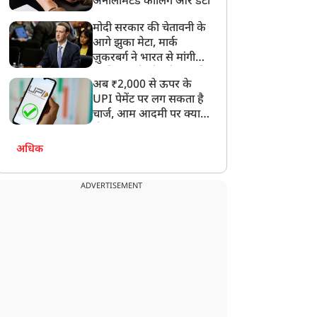
अनलिमिटेड कॉलिंग और डेटा
मोदी सरकार की चेतावनी के
आगे झुका मेटा, मार्क
ज़ुकरबर्ग ने भारत से मांगी
माफ़ी, गलती भी स्वीकार की
अब ₹2,000 से ऊपर के
UPI पेमेंट पर लग सकता है
चार्ज, आम आदमी पर क्या
होगा असर?
अधिक
ADVERTISEMENT