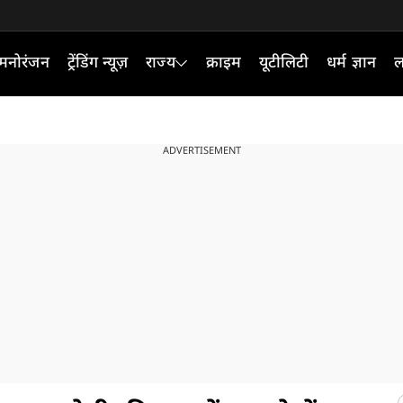
मनोरंजन
ट्रेंडिंग न्यूज़
राज्य
क्राइम
यूटीलिटी
धर्म ज्ञान
ल
ADVERTISEMENT