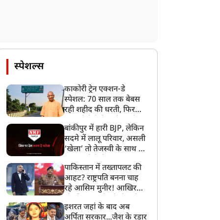
स्पेशल्स
काकोरी ट्रेन एक्शन-डे
स्पेशल: 70 साल तक बेबस
रही शहीद की धरती, फिर
CM योगी ने मिटा दिया तीन
बांकीपुर में हारी BJP, लेकिन
पीढ़ियों का दर्द
सदमे में लालू परिवार, असली
‘खेला’ तो तेजस्वी के साथ हो
गया, जानें कैसे
पाकिस्तान में तख्तापलट की
आहट? राष्ट्रपति बनना चाह
रहे आसिम मुनीर! आखिर
मोहसिन नकवी को ही क्यों
इशरत जहां के बाद अब
बनाया मोहरा?
अर्पिता सरकार...जैश के रडार