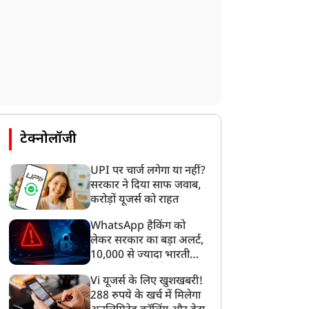
न्यूज
न्यूज
टेक्नोलॉजी
UPI पर चार्ज लगेगा या नहीं?
सरकार ने दिया साफ जवाब,
करोड़ों यूजर्स को राहत
ांची में JPSC-JSSC आंदोलन
PM मोदी से मिले राघव चड्ढा,
ें मचा बवाल, AISA अध्यक्ष
भेंट की गणेश जी की मूर्ति,
WhatsApp हैकिंग को
ेहा बोरा पर युवक ने फेंकी
बोले- ये सुबह हमेशा याद
लेकर सरकार का बड़ा अलर्ट,
ाली स्याही
रहेगी!
10,000 से ज्यादा भारतीयों
को साइबर हमले से बचाया
Vi यूजर्स के लिए खुशखबरी!
गया
288 रुपये के खर्च में मिलेगा