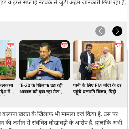
ड व ड्रग्स सप्लाई नेटवर्क से जुड़ी अहम जानकारी छिपा रहा है.
न्यूज
न्यूज
न्यूज
कलकत्ता
‘E-20 के खिलाफ उठ रही
पानी के लिए PM मोदी के दर
र
देश में
आवाज को दबा रहा मेटा’, केंद्र
पहुंचे थलपति विजय, चिट्ठी में
म
े से
सरकार पर केजरीवाल का बड़ा
रखीं कई बड़ी मांगें
न
आरोप, सोशल मीडिया
क
सेंसरशिप का दावा
 कल्पना खरात के खिलाफ भी मामला दर्ज किया है. उस पर
की जमीन से संबंधित धोखाधड़ी के आरोप हैं. हालांकि अभी