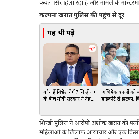
केवल सिर हिला रहा है और मामले के मास्टरमाइं
कल्पना खरात पुलिस की पहुंच से दूर
यह भी पढ़ें
न्यूज
कौन हैं विश्वेश नेगी? जिन्हें जंग
अभिषेक बनर्जी को 
के बीच मोदी सरकार ने तेहरान
हाईकोर्ट से झटका, वि
में दी बड़ी जिम्मेदारी
इलाज की अनुमति देन
इनकार
शिरडी पुलिस ने आरोपी अशोक खरात की पत्नी
महिलाओं के खिलाफ अत्याचार और एक किसान 