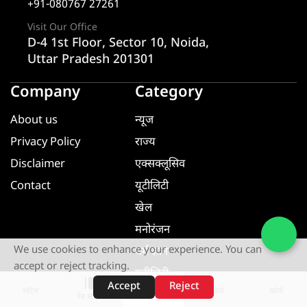
+91-080767 27261
Visit Our Office
D-4 1st Floor, Sector 10, Noida,
Uttar Pradesh 201301
Company
Category
About us
न्यूज
Privacy Policy
राज्य
Disclaimer
एक्सक्लूसिव
Contact
यूटीलिटी
खेल
मनोरंजन
We use cookies to enhance your experience. You can
धर्म ज्ञान
accept or reject tracking.
यूटीलिटी
Accept
Reject
शॉर्ट्स
होम
वीडियो
खोजें
वेब स्टोरीज़