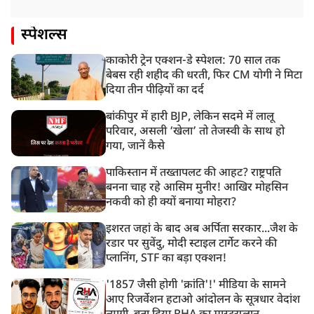
स्पेशल्स
काकोरी ट्रेन एक्शन-डे स्पेशल: 70 साल तक
बेबस रही शहीद की धरती, फिर CM योगी ने मिटा
दिया तीन पीढ़ियों का दर्द
बांकीपुर में हारी BJP, लेकिन सदमे में लालू
परिवार, असली ‘खेला’ तो तेजस्वी के साथ हो
गया, जानें कैसे
पाकिस्तान में तख्तापलट की आहट? राष्ट्रपति
बनना चाह रहे आसिम मुनीर! आखिर मोहसिन
नकवी को ही क्यों बनाया मोहरा?
इशरत जहां के बाद अब अर्पिता सरकार...जैश के
रडार पर सुवेंदु, मोदी स्टाइल टार्गेट करने की
प्लानिंग, STF का बड़ा एक्शन!
'1857 जैसी होगी 'क्रांति'!' मीडिया के सामने
आए रिजर्वेशन हटाओ आंदोलन के सूत्रधार वेदांश