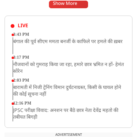
Show More
LIVE
3:43 PM
बंगाल की पूर्व सीएम ममता बनर्जी के काफिले पर हमले की ख़बर
3:17 PM
नौजवानों को गुमराह किया जा रहा, हमारे छात्र भ्रमित न हों- हेमंत
सोरेन
2:03 PM
बारामती में निजी ट्रेनिंग विमान दुर्घटनाग्रस्त, किसी के घायल होने
की कोई सूचना नहीं
12:16 PM
JPSC परीक्षा विवाद: अनशन पर बैठे छात्र नेता देवेंद्र महतो की
तबीयत बिगड़ी
10:44 AM
रांचीः छात्रों के समर्थन में विधायक जयराम महतो ने शुरू किया
ADVERTISEMENT