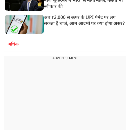
मार्क ज़ुकरबर्ग ने भारत से मांगी माफ़ी, गलती भी
स्वीकार की
अब ₹2,000 से ऊपर के UPI पेमेंट पर लग
सकता है चार्ज, आम आदमी पर क्या होगा असर?
अधिक
ADVERTISEMENT