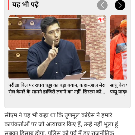
यह भी पढ़ें
न्यूज
परीक्षा बिल पर राघव चड्ढा का बड़ा बयान, कहा-आज मेरा
साधु वेश धारण
रोल कैमरे के सामने हाजिरी लगाने का नहीं, सिस्टम को
पप्‍पू यादव, र
ठीक करना है
FIR दर्ज
सीएम ने यह भी कहा था कि तृणमूल कांग्रेस ने हमारे
कार्यकर्ताओं पर जो अत्याचार किए हैं, उन्हें नहीं भूला हूं.
सबका हिसाब होगा. पुलिस को पूर्व में हुए राजनीतिक