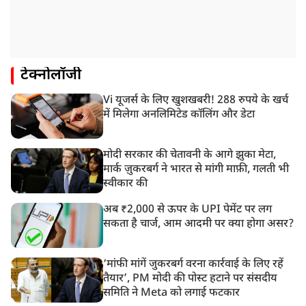
टेक्नोलॉजी
Vi यूजर्स के लिए खुशखबरी! 288 रुपये के खर्च
में मिलेगा अनलिमिटेड कॉलिंग और डेटा
मोदी सरकार की चेतावनी के आगे झुका मेटा,
मार्क ज़ुकरबर्ग ने भारत से मांगी माफ़ी, गलती भी
स्वीकार की
अब ₹2,000 से ऊपर के UPI पेमेंट पर लग
सकता है चार्ज, आम आदमी पर क्या होगा असर?
‘मांफी मांगें जुकरबर्ग वरना कार्रवाई के लिए रहें
तैयार’, PM मोदी की पोस्ट हटाने पर संसदीय
समिति ने Meta को लगाई फटकार