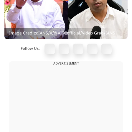
Image Credits:IANS/X/@AITCofficial/Video Grab/IANS
Follow Us:
ADVERTISEMENT