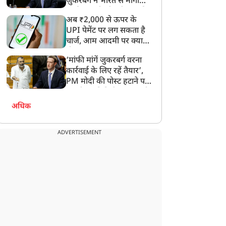
ज़ुकरबर्ग ने भारत से मांगी
माफ़ी, गलती भी स्वीकार की
अब ₹2,000 से ऊपर के
UPI पेमेंट पर लग सकता है
चार्ज, आम आदमी पर क्या
होगा असर?
‘मांफी मांगें जुकरबर्ग वरना
न्यूज
न्यूज
कार्रवाई के लिए रहें तैयार’,
PM मोदी की पोस्ट हटाने पर
संसदीय समिति ने Meta को
लगाई फटकार
अधिक
ADVERTISEMENT
भिषेक बनर्जी को कलकत्ता
‘भाई तो बहुत बने, सब छोड़कर
ाईकोर्ट से झटका, विदेश में
चले गए लेकिन…’, BSP
लाज की अनुमति देने से
विधायक उमाशंकर सिंह के
इनकार
निधन पर भावुक हुईं मायावती,
Video