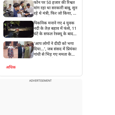
फोन पर 50 हजार की रिश्वत
बेटी को गोद लें प्रधानमंत्री
मांग रहा था सरकारी बाबू, सुन
रहे थे मंत्री, फिर जो किया, वो
सोशल मीडिया पर छा गया
पिकनिक मनाने गए 4 युवक
नदी के तेज़ बहाव में फंसे, 11
घंटे के सफल रेस्क्यू के बाद
बची जान
‘आप लोगों ने दीदी को भगा
दिया…’, जब संसद में प्रियंका
गांधी से भिड़ गए ममता के
सांसद, देखें दिलचस्प Video
अधिक
ADVERTISEMENT