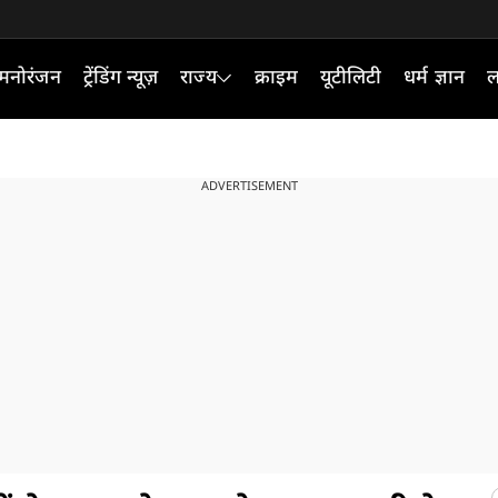
मनोरंजन
ट्रेंडिंग न्यूज़
राज्य
क्राइम
यूटीलिटी
धर्म ज्ञान
ल
ADVERTISEMENT