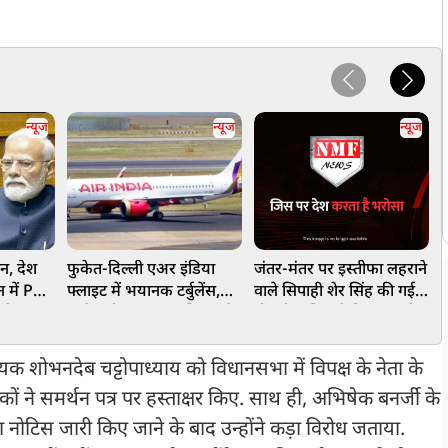
न्यूज
न्यूज
न्यूज
ान, देश
फुकेत-दिल्ली एअर इंडिया
जंतर-मंतर पर इस्तीफा लहराने
अ
न में PM
फ्लाइट में भयानक टर्बुलेंस,
वाले सिपाही शेर सिंह की गई
ह
ने पर
कई यात्री घायल, सुरक्षित हुई
नौकरी, पुलिस ने किया बर्खास्त
इ
ो दी बड़ी
लैंडिंग
यक शोभनदेब चट्टोपाध्याय को विधानसभा में विपक्ष के नेता के
ं ने समर्थन पत्र पर हस्ताक्षर किए. साथ ही, अभिषेक बनर्जी के
रा नोटिस जारी किए जाने के बाद उन्होंने कड़ा विरोध जताया.