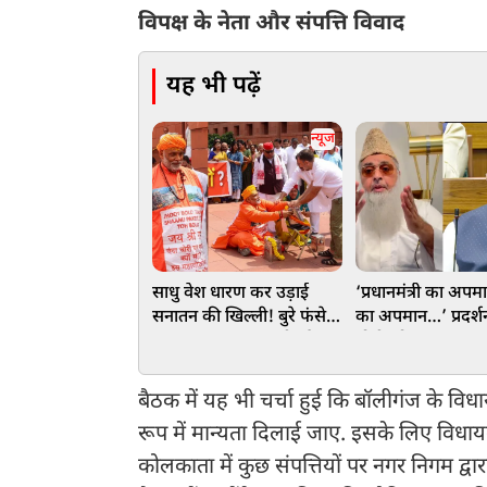
विपक्ष के नेता और संपत्ति विवाद
यह भी पढ़ें
न्यूज
साधु वेश धारण कर उड़ाई
‘प्रधानमंत्री का अपम
सनातन की खिल्ली! बुरे फंसे
का अपमान…’ प्रदर्श
पप्‍पू यादव, राहुल गांधी और
मोदी को अपशब्द कह
अवधेश प्रसाद, वाराणसी में
भड़के इमाम, छात्रों क
FIR दर्ज
नसीहत
बैठक में यह भी चर्चा हुई कि बॉलीगंज के विधा
रूप में मान्यता दिलाई जाए. इसके लिए विधायको
कोलकाता में कुछ संपत्तियों पर नगर निगम द्वा