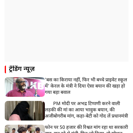
यौन उत्पीड़न मामले में 'तहलका' के पूर्व एडिटर तरुण तेजपाल
दोषी करार
11:05 AM
भारी हंगामे के बीच संसद की कार्यवाही दोपहर दो बजे तक के
लिए स्थगित
9:38 AM
झारखंड: JPSC परीक्षा धांधली मामले में और पांच लोग गिरफ्तार,
अबतक 19 अरेस्ट
8:55 AM
ट्रेंडिंग न्यूज़
पाकिस्तान के कब्जे वाले जम्मू और कश्मीर (PoJK) में हिंसा को
लेकर ब्रिटेन में प्रदर्शन
'बस का किराया नहीं, फिर भी बच्चे प्राइवेट स्कूल
8:50 AM
में' केरल के मंत्री ने दिया ऐसा बयान की खड़ा हो
बसपा के इकलौते विधायक उमाशंकर सिंह का देर रात निधन,
गया बड़ा बवाल
आज बलिया में होगा अंतिम संस्कार
PM मोदी पर अभद्र टिप्पणी करने वाली
लड़की की मां का आया भावुक बयान, की
अजीबोगरीब मांग, कहा-बेटी को गोद लें प्रधानमंत्री
फोन पर 50 हजार की रिश्वत मांग रहा था सरकारी