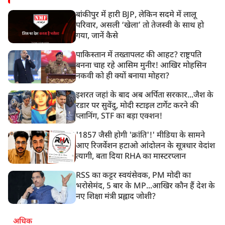
बांकीपुर में हारी BJP, लेकिन सदमे में लालू
परिवार, असली ‘खेला’ तो तेजस्वी के साथ हो
गया, जानें कैसे
पाकिस्तान में तख्तापलट की आहट? राष्ट्रपति
बनना चाह रहे आसिम मुनीर! आखिर मोहसिन
नकवी को ही क्यों बनाया मोहरा?
इशरत जहां के बाद अब अर्पिता सरकार...जैश के
रडार पर सुवेंदु, मोदी स्टाइल टार्गेट करने की
प्लानिंग, STF का बड़ा एक्शन!
'1857 जैसी होगी 'क्रांति'!' मीडिया के सामने
आए रिजर्वेशन हटाओ आंदोलन के सूत्रधार वेदांश
त्यागी, बता दिया RHA का मास्टरप्लान
RSS का कट्टर स्वयंसेवक, PM मोदी का
भरोसेमंद, 5 बार के MP...आखिर कौन हैं देश के
नए शिक्षा मंत्री प्रह्लाद जोशी?
अधिक