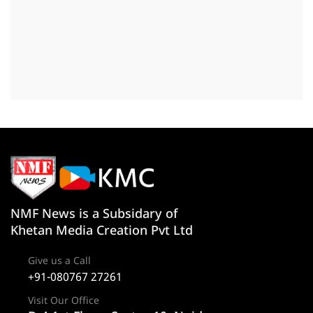
NMF News is a Subsidary of
Khetan Media Creation Pvt Ltd
Give us a Call
+91-080767 27261
Visit Our Office