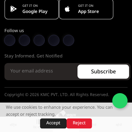
GET IT ON
GET IT ON
Google Play
App Store
Follow us
Stay Informed. Get Notified
Subscribe
Copyright © 2026 KMC PVT. LTD. All Rights Reserved.
Designed & Developed by
We use cookies to enhance your experience. You can
accept or reject tracking.
Accept
Reject
शॉर्ट्स
होम
वीडियो
खोजें
वेब स्टोरीज़