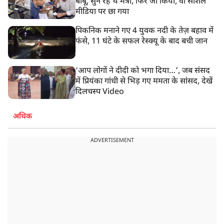
बाबू, सुन रहे थे मंत्री, फिर जो किया, वो सोशल
मीडिया पर छा गया
पिकनिक मनाने गए 4 युवक नदी के तेज़ बहाव में
फंसे, 11 घंटे के सफल रेस्क्यू के बाद बची जान
‘आप लोगों ने दीदी को भगा दिया…’, जब संसद
में प्रियंका गांधी से भिड़ गए ममता के सांसद, देखें
दिलचस्प Video
अधिक
ADVERTISEMENT