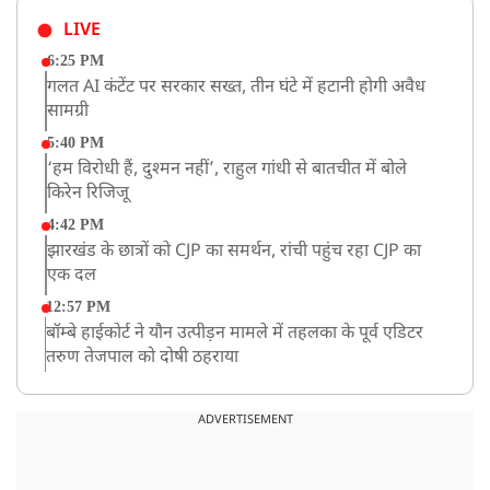
LIVE
6:25 PM
गलत AI कंटेंट पर सरकार सख्त, तीन घंटे में हटानी होगी अवैध
सामग्री
5:40 PM
‘हम विरोधी हैं, दुश्मन नहीं’, राहुल गांधी से बातचीत में बोले
किरेन रिजिजू
4:42 PM
झारखंड के छात्रों को CJP का समर्थन, रांची पहुंच रहा CJP का
एक दल
12:57 PM
बॉम्बे हाईकोर्ट ने यौन उत्पीड़न मामले में तहलका के पूर्व एडिटर
तरुण तेजपाल को दोषी ठहराया
12:47 PM
माफिया अतीक अहमद के छोटे बेटे अबान की एक्सीडेंट में मौत
ADVERTISEMENT
11:12 AM