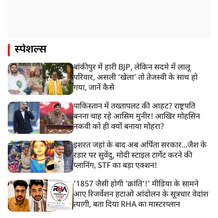
स्पेशल्स
बांकीपुर में हारी BJP, लेकिन सदमे में लालू
परिवार, असली ‘खेला’ तो तेजस्वी के साथ हो
गया, जानें कैसे
पाकिस्तान में तख्तापलट की आहट? राष्ट्रपति
बनना चाह रहे आसिम मुनीर! आखिर मोहसिन
नकवी को ही क्यों बनाया मोहरा?
इशरत जहां के बाद अब अर्पिता सरकार...जैश के
रडार पर सुवेंदु, मोदी स्टाइल टार्गेट करने की
प्लानिंग, STF का बड़ा एक्शन!
'1857 जैसी होगी 'क्रांति'!' मीडिया के सामने
आए रिजर्वेशन हटाओ आंदोलन के सूत्रधार वेदांश
त्यागी, बता दिया RHA का मास्टरप्लान