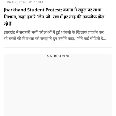
06 Aug, 2026
01:15 PM
Jharkhand Student Protest: कंगना ने राहुल पर साधा
निशाना, कहा-हमारे 'जेन-जी' सच में हर तरह की तकलीफ झेल
रहे हैं
झारखंड में सरकारी भर्ती परीक्षाओं में हुई धांधली के खिलाफ प्रदर्शन कर
रहे बच्चों की विवशता को समझाते हुए उन्होंने कहा, "मैंने कई वीडियो देखे
हैं कि बच्चों को त्रिपाल लगाने की इजाजत नहीं दी जा रही है. खाने की
ठीक स्थिति नहीं है, बच्चों ने दो-तीन दिन से कपड़े नहीं बदले हैं. हालात
ADVERTISEMENT
यहां तक गंभीर हैं कि बच्चों के पास ऑनलाइन फूड नहीं जा पा रहा है. ऐसी
स्थिति में राहुल गांधी वहां नहीं पहुंच रहे हैं.