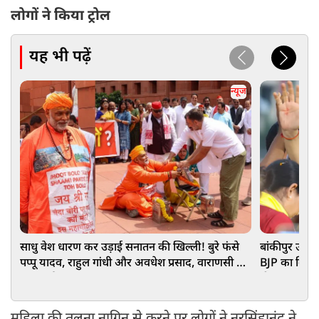
लोगों ने किया ट्रोल
यह भी पढ़ें
न्यूज
साधु वेश धारण कर उड़ाई सनातन की खिल्ली! बुरे फंसे
बांकीपुर उपचु
पप्‍पू यादव, राहुल गांधी और अवधेश प्रसाद, वाराणसी में
BJP का किला
FIR दर्ज
दी मात