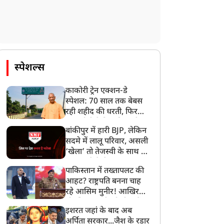
स्पेशल्स
काकोरी ट्रेन एक्शन-डे
स्पेशल: 70 साल तक बेबस
रही शहीद की धरती, फिर
CM योगी ने मिटा दिया तीन
बांकीपुर में हारी BJP, लेकिन
पीढ़ियों का दर्द
सदमे में लालू परिवार, असली
‘खेला’ तो तेजस्वी के साथ हो
गया, जानें कैसे
पाकिस्तान में तख्तापलट की
आहट? राष्ट्रपति बनना चाह
रहे आसिम मुनीर! आखिर
मोहसिन नकवी को ही क्यों
इशरत जहां के बाद अब
बनाया मोहरा?
अर्पिता सरकार...जैश के रडार