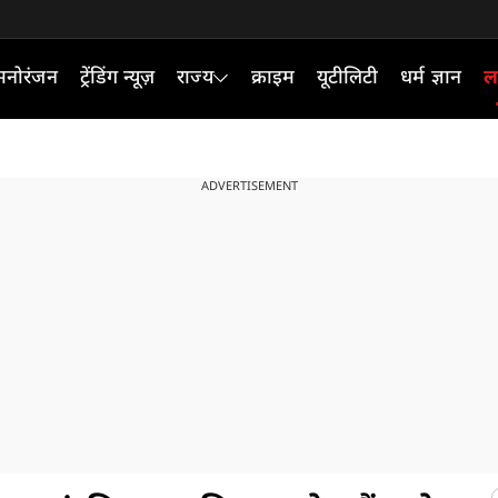
मनोरंजन
ट्रेंडिंग न्यूज़
राज्य
क्राइम
यूटीलिटी
धर्म ज्ञान
ल
ADVERTISEMENT