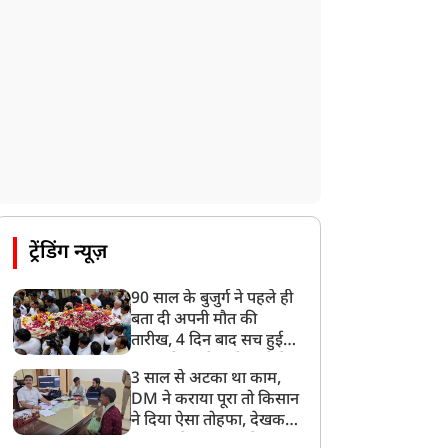
देशभर में आज से 'हर घर तिरंगा' अभियान,
सीएम योगी लखनऊ में करेंगे यात्रा का शुभारंभ
8:21 AM
गाज़ियाबाद में मुठभेड़, 3 ड्रग तस्कर गिरफ्तार,
21 किलो गांजा बरामद
ट्रेंडिंग न्यूज़
90 साल के बुजुर्ग ने पहले ही
बता दी अपनी मौत की
तारीख, 4 दिन बाद सच हुई
बात, परिवार ने गाजे-बाजे के
3 साल से अटका था काम,
साथ निकाली अंतिम यात्रा
DM ने कराया पूरा तो किसान
ने दिया ऐसा तोहफा, देखकर
अफसर ने कहा- इससे