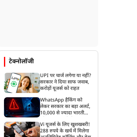
टेक्नोलॉजी
लाइफस्टाइल
लाइफस्टाइल
UPI पर चार्ज लगेगा या नहीं?
सरकार ने दिया साफ जवाब,
करोड़ों यूजर्स को राहत
WhatsApp हैकिंग को
लेकर सरकार का बड़ा अलर्ट,
10,000 से ज्यादा भारतीयों
ौन सा फल कहलाता है 'खट्टे
क्यों कभी ख़राब नहीं होता
को साइबर हमले से बचाया
Vi यूजर्स के लिए खुशखबरी!
लों का बादशाह'? पोषण से
असली शहद? इसे सालों तक
गया
288 रुपये के खर्च में मिलेगा
भरपूर इस फल को आज ही
सुरक्षित रखने वाले गुण क्या हैं