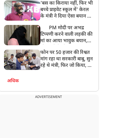
'बस का किराया नहीं, फिर भी
अनमोल कुछ नहीं
बच्चे प्राइवेट स्कूल में' केरल
के मंत्री ने दिया ऐसा बयान की
खड़ा हो गया बड़ा बवाल
PM मोदी पर अभद्र
टिप्पणी करने वाली लड़की की
मां का आया भावुक बयान,
की अजीबोगरीब मांग, कहा-
फोन पर 50 हजार की रिश्वत
बेटी को गोद लें प्रधानमंत्री
मांग रहा था सरकारी बाबू, सुन
रहे थे मंत्री, फिर जो किया, वो
सोशल मीडिया पर छा गया
अधिक
ADVERTISEMENT