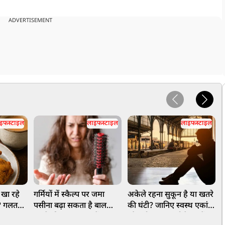
ADVERTISEMENT
इफस्टाइल
लाइफस्टाइल
लाइफस्टाइल
 खा रहे
गर्मियों में स्कैल्प पर जमा
अकेले रहना सुकून है या खतरे
क
ं? गलत
पसीना बढ़ा सकता है बाल
की घंटी? जानिए स्वस्थ एकांत
फ
हो सकता
झड़ने की समस्या, जानें बचाव
और सोशल आइसोलेशन में