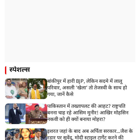
स्पेशल्स
बांकीपुर में हारी BJP, लेकिन सदमे में लालू
परिवार, असली ‘खेला’ तो तेजस्वी के साथ हो
गया, जानें कैसे
पाकिस्तान में तख्तापलट की आहट? राष्ट्रपति
बनना चाह रहे आसिम मुनीर! आखिर मोहसिन
नकवी को ही क्यों बनाया मोहरा?
इशरत जहां के बाद अब अर्पिता सरकार...जैश के
रडार पर सुवेंदु, मोदी स्टाइल टार्गेट करने की