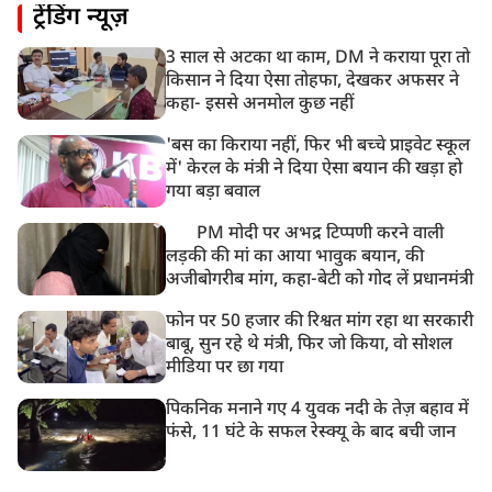
ट्रेंडिंग न्यूज़
भारत समेत 5 देशों पर 100% टैरिफ
3 साल से अटका था काम, DM ने कराया पूरा तो
8:19 AM
किसान ने दिया ऐसा तोहफा, देखकर अफसर ने
PM मोदी आज IIT दिल्ली के दीक्षांत समारोह में शामिल होंगे
कहा- इससे अनमोल कुछ नहीं
'बस का किराया नहीं, फिर भी बच्चे प्राइवेट स्कूल
में' केरल के मंत्री ने दिया ऐसा बयान की खड़ा हो
गया बड़ा बवाल
PM मोदी पर अभद्र टिप्पणी करने वाली
लड़की की मां का आया भावुक बयान, की
अजीबोगरीब मांग, कहा-बेटी को गोद लें प्रधानमंत्री
फोन पर 50 हजार की रिश्वत मांग रहा था सरकारी
बाबू, सुन रहे थे मंत्री, फिर जो किया, वो सोशल
मीडिया पर छा गया
पिकनिक मनाने गए 4 युवक नदी के तेज़ बहाव में
फंसे, 11 घंटे के सफल रेस्क्यू के बाद बची जान