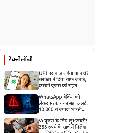
टेक्नोलॉजी
UPI पर चार्ज लगेगा या नहीं?
सरकार ने दिया साफ जवाब,
करोड़ों यूजर्स को राहत
WhatsApp हैकिंग को
लेकर सरकार का बड़ा अलर्ट,
10,000 से ज्यादा भारतीयों
को साइबर हमले से बचाया
Vi यूजर्स के लिए खुशखबरी!
गया
288 रुपये के खर्च में मिलेगा