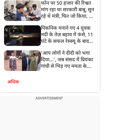
फोन पर 50 हजार की रिश्वत
बेटी को गोद लें प्रधानमंत्री
मांग रहा था सरकारी बाबू, सुन
रहे थे मंत्री, फिर जो किया, वो
सोशल मीडिया पर छा गया
पिकनिक मनाने गए 4 युवक
नदी के तेज़ बहाव में फंसे, 11
घंटे के सफल रेस्क्यू के बाद
बची जान
‘आप लोगों ने दीदी को भगा
दिया…’, जब संसद में प्रियंका
गांधी से भिड़ गए ममता के
सांसद, देखें दिलचस्प Video
अधिक
ADVERTISEMENT