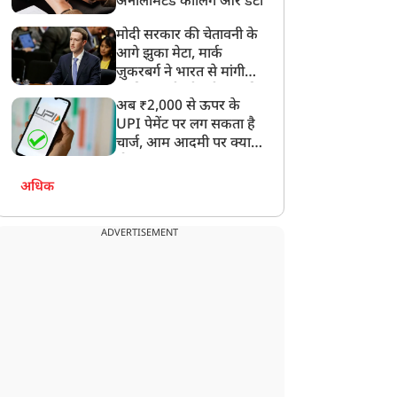
अनलिमिटेड कॉलिंग और डेटा
मोदी सरकार की चेतावनी के
आगे झुका मेटा, मार्क
ज़ुकरबर्ग ने भारत से मांगी
माफ़ी, गलती भी स्वीकार की
अब ₹2,000 से ऊपर के
UPI पेमेंट पर लग सकता है
चार्ज, आम आदमी पर क्या
होगा असर?
अधिक
ADVERTISEMENT