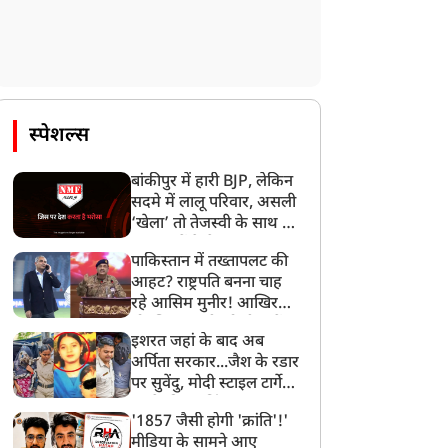
स्पेशल्स
बांकीपुर में हारी BJP, लेकिन
सदमे में लालू परिवार, असली
‘खेला’ तो तेजस्वी के साथ हो
गया, जानें कैसे
पाकिस्तान में तख्तापलट की
आहट? राष्ट्रपति बनना चाह
रहे आसिम मुनीर! आखिर
मोहसिन नकवी को ही क्यों
इशरत जहां के बाद अब
बनाया मोहरा?
अर्पिता सरकार...जैश के रडार
पर सुवेंदु, मोदी स्टाइल टार्गेट
करने की प्लानिंग, STF का
'1857 जैसी होगी 'क्रांति'!'
बड़ा एक्शन!
मीडिया के सामने आए