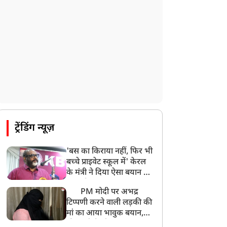
देश के कई हिस्सों में भारी बारिश के आसार,
मौसम विभाग ने जारी किया अलर्ट
8:20 AM
भारत समेत 5 देशों पर 100% टैरिफ
8:19 AM
PM मोदी आज IIT दिल्ली के दीक्षांत समारोह में
शामिल होंगे
ट्रेंडिंग न्यूज़
'बस का किराया नहीं, फिर भी
बच्चे प्राइवेट स्कूल में' केरल
के मंत्री ने दिया ऐसा बयान की
खड़ा हो गया बड़ा बवाल
PM मोदी पर अभद्र
टिप्पणी करने वाली लड़की की
मां का आया भावुक बयान,
की अजीबोगरीब मांग, कहा-