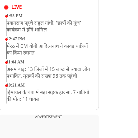
LIVE
1:55 PM
प्रयागराज पहुंचे राहुल गांधी, ‘छात्रों की गूंज’
कार्यक्रम में होंगे शामिल
12:47 PM
मेरठ में CM योगी आदित्यनाथ ने कांवड़ यात्रियों
का किया स्वागत
11:04 AM
असम बाढ़: 13 जिलों में 15 लाख से ज्यादा लोग
प्रभावित, मृतकों की संख्या 98 तक पहुंची
10:21 AM
हिमाचल के चंबा में बड़ा सड़क हादसा, 7 यात्रियों
की मौत; 11 घायल
9:23 AM
सलमान खान के घर के बाहर ड्यूटी पर तैनात
ADVERTISEMENT
पुलिसकर्मी की मौत, अचानक बिगड़ी थी तबीयत
8:23 AM