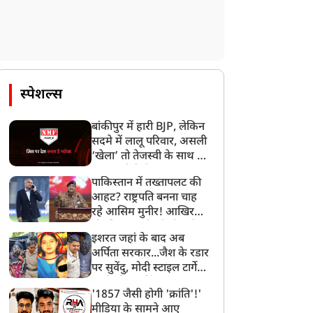
स्पेशल्स
बांकीपुर में हारी BJP, लेकिन
सदमे में लालू परिवार, असली
‘खेला’ तो तेजस्वी के साथ हो
गया, जानें कैसे
पाकिस्तान में तख्तापलट की
आहट? राष्ट्रपति बनना चाह
रहे आसिम मुनीर! आखिर
मोहसिन नकवी को ही क्यों
इशरत जहां के बाद अब
बनाया मोहरा?
अर्पिता सरकार...जैश के रडार
पर सुवेंदु, मोदी स्टाइल टार्गेट
करने की प्लानिंग, STF का
'1857 जैसी होगी 'क्रांति'!'
बड़ा एक्शन!
मीडिया के सामने आए