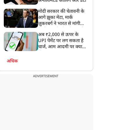
अनलिमिटेड कॉलिंग और डेटा
मोदी सरकार की चेतावनी के
आगे झुका मेटा, मार्क
ज़ुकरबर्ग ने भारत से मांगी
माफ़ी, गलती भी स्वीकार की
अब ₹2,000 से ऊपर के
UPI पेमेंट पर लग सकता है
चार्ज, आम आदमी पर क्या
होगा असर?
अधिक
ADVERTISEMENT