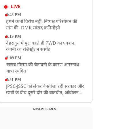
LIVE
6:48 PM
हमने कभी विरोध नहीं, निष्पक्ष परिसीमन की
मांग की- DMK सांसद कनिमोझी
6:19 PM
देहरादुन में पुल बहते ही PWD का एक्शन,
कंपनी का रजिस्ट्रेशन सस्पेंड
3:09 PM
खराब मौसम की चेतावनी के कारण अमरनाथ
यात्रा स्थगित
2:51 PM
JPSC-JSSC को लेकर बेनतीजा रही सरकार और
छात्रों के बीच दूसरे दौर की बातचीत, आंदोलन
तेज
1:55 PM
प्रयागराज पहुंचे राहुल गांधी, ‘छात्रों की गूंज’
ADVERTISEMENT
कार्यक्रम में होंगे शामिल
12:47 PM