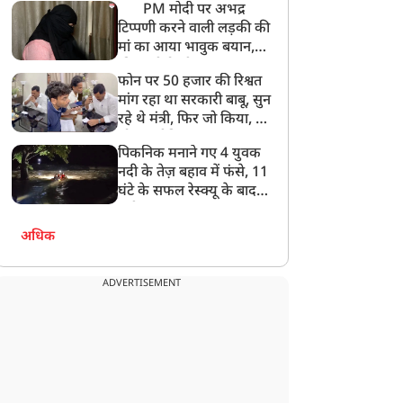
PM मोदी पर अभद्र
टिप्पणी करने वाली लड़की की
मां का आया भावुक बयान,
की अजीबोगरीब मांग, कहा-
फोन पर 50 हजार की रिश्वत
बेटी को गोद लें प्रधानमंत्री
मांग रहा था सरकारी बाबू, सुन
रहे थे मंत्री, फिर जो किया, वो
सोशल मीडिया पर छा गया
पिकनिक मनाने गए 4 युवक
नदी के तेज़ बहाव में फंसे, 11
घंटे के सफल रेस्क्यू के बाद
बची जान
अधिक
ADVERTISEMENT