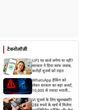
टेक्नोलॉजी
UPI पर चार्ज लगेगा या नहीं?
सरकार ने दिया साफ जवाब,
करोड़ों यूजर्स को राहत
WhatsApp हैकिंग को
लेकर सरकार का बड़ा अलर्ट,
10,000 से ज्यादा भारतीयों
को साइबर हमले से बचाया
Vi यूजर्स के लिए खुशखबरी!
गया
288 रुपये के खर्च में मिलेगा