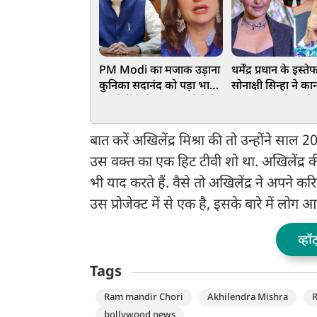
PM Modi का मजाक उड़ाना
धर्मेंद्र प्रधान के इस्ते
कुनिका सदानंद को पड़ा भारी,
सोनाक्षी सिन्हा ने का
कर बैठीं ऐसी हरकत, लोगों ने
पकड़कर मांगी माफी,
लगाई अक्ल ठीकाने
विरोध में ऐसा क्या क
गईं ट्रोल
बात करें अखिलेंद्र मिश्रा की तो उन्होंने सा
उस वक्त का एक हिट टीवी शो था. अखिलेंद
भी याद करते हैं. वैसे तो अखिलेंद्र ने अपने क
उस प्रोजेक्ट में से एक है, इसके बारे में लोग आ
व्हॉ
Tags
Ram mandir Chori
Akhilendra Mishra
bollywood news