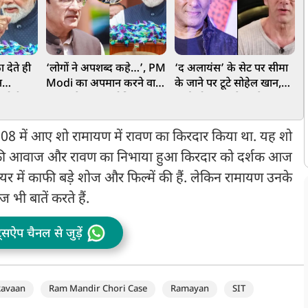
फा देते ही
‘लोगों ने अपशब्द कहे…’, PM
‘द अलायंस’ के सेट पर सीमा
‘
न
Modi का अपमान करने वालों
के जाने पर टूटे सोहेल खान,
ज
 मोदी
पर भड़के अरुण गोविल, CJP
भाई को संभालने पहुंचे
ब
िया, हो
के प्रदर्शन में पार हुईं थी सारी
सलमान!
म
हदें
ल 2008 में आए शो रामायण में रावण का किरदार किया था. यह शो
्र की आवाज और रावण का निभाया हुआ किरदार को दर्शक आज
रियर में काफी बड़े शोज और फिल्में की हैं. लेकिन रामायण उनके
ज भी बातें करते हैं.
ट्सऐप चैनल से जुड़ें
Ravaan
Ram Mandir Chori Case
Ramayan
SIT