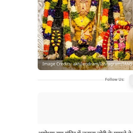
Image Credits: akhilendram/Instagram/IANS
Follow Us: