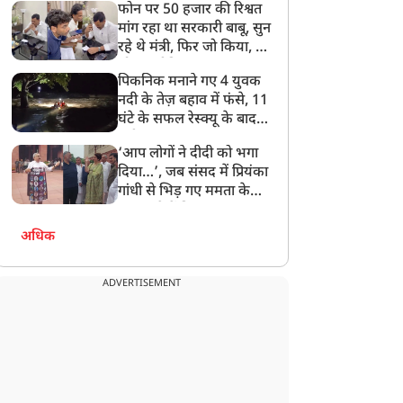
फोन पर 50 हजार की रिश्वत
बेटी को गोद लें प्रधानमंत्री
मांग रहा था सरकारी बाबू, सुन
रहे थे मंत्री, फिर जो किया, वो
सोशल मीडिया पर छा गया
पिकनिक मनाने गए 4 युवक
नदी के तेज़ बहाव में फंसे, 11
घंटे के सफल रेस्क्यू के बाद
बची जान
‘आप लोगों ने दीदी को भगा
दिया…’, जब संसद में प्रियंका
गांधी से भिड़ गए ममता के
सांसद, देखें दिलचस्प Video
अधिक
ADVERTISEMENT