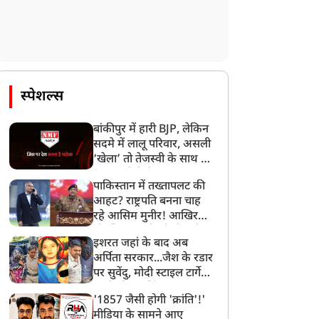
स्पेशल्स
बांकीपुर में हारी BJP, लेकिन
सदमे में लालू परिवार, असली
‘खेला’ तो तेजस्वी के साथ हो
गया, जानें कैसे
पाकिस्तान में तख्तापलट की
आहट? राष्ट्रपति बनना चाह
रहे आसिम मुनीर! आखिर
मोहसिन नकवी को ही क्यों
इशरत जहां के बाद अब
बनाया मोहरा?
अर्पिता सरकार...जैश के रडार
पर सुवेंदु, मोदी स्टाइल टार्गेट
करने की प्लानिंग, STF का
'1857 जैसी होगी 'क्रांति'!'
बड़ा एक्शन!
मीडिया के सामने आए