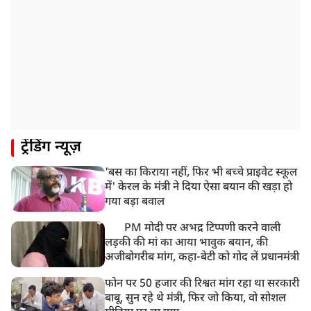
गया भर्ती
9:20 AM
CBI का बड़ा खुलासा, NTA के एक्सपर्ट्स ने ही लीक कराया
NEET-UG का पेपर
8:19 AM
उत्तराखंड: हरिद्वार में गंगा उफान पर, जलस्तर में बढ़ोतरी
8:18 AM
ट्रेंडिंग न्यूज़
UP: लखनऊ में चलती कार में लगी आग, युवक की जिंदा जलकर
मौत
'बस का किराया नहीं, फिर भी बच्चे प्राइवेट स्कूल
में' केरल के मंत्री ने दिया ऐसा बयान की खड़ा हो
गया बड़ा बवाल
PM मोदी पर अभद्र टिप्पणी करने वाली
लड़की की मां का आया भावुक बयान, की
अजीबोगरीब मांग, कहा-बेटी को गोद लें प्रधानमंत्री
फोन पर 50 हजार की रिश्वत मांग रहा था सरकारी
बाबू, सुन रहे थे मंत्री, फिर जो किया, वो सोशल