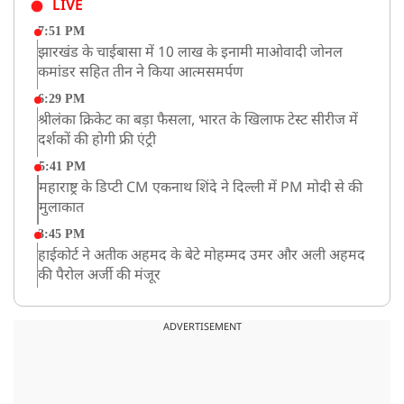
LIVE
7:51 PM
झारखंड के चाईबासा में 10 लाख के इनामी माओवादी जोनल
कमांडर सहित तीन ने किया आत्मसमर्पण
6:29 PM
श्रीलंका क्रिकेट का बड़ा फैसला, भारत के खिलाफ टेस्ट सीरीज में
दर्शकों की होगी फ्री एंट्री
5:41 PM
महाराष्ट्र के डिप्टी CM एकनाथ शिंदे ने दिल्ली में PM मोदी से की
मुलाकात
3:45 PM
हाईकोर्ट ने अतीक अहमद के बेटे मोहम्मद उमर और अली अहमद
की पैरोल अर्जी की मंजूर
12:59 PM
CM योगी का सपा पर हमला, कहा- वोट बैंक की राजनीति ने
ADVERTISEMENT
कारीगरों का सम्मान छीना
10:57 AM
रांची में अनशनकारी राहुल की तबीयत बिगड़ी! अस्पताल में कराया