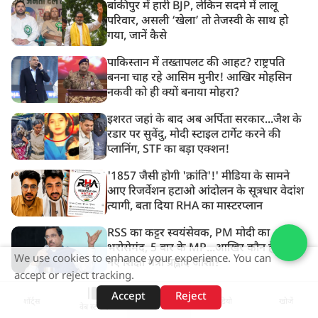
बांकीपुर में हारी BJP, लेकिन सदमे में लालू
परिवार, असली ‘खेला’ तो तेजस्वी के साथ हो
गया, जानें कैसे
पाकिस्तान में तख्तापलट की आहट? राष्ट्रपति
बनना चाह रहे आसिम मुनीर! आखिर मोहसिन
नकवी को ही क्यों बनाया मोहरा?
इशरत जहां के बाद अब अर्पिता सरकार...जैश के
रडार पर सुवेंदु, मोदी स्टाइल टार्गेट करने की
प्लानिंग, STF का बड़ा एक्शन!
'1857 जैसी होगी 'क्रांति'!' मीडिया के सामने
आए रिजर्वेशन हटाओ आंदोलन के सूत्रधार वेदांश
त्यागी, बता दिया RHA का मास्टरप्लान
RSS का कट्टर स्वयंसेवक, PM मोदी का
भरोसेमंद, 5 बार के MP...आखिर कौन हैं देश के
We use cookies to enhance your experience. You can
नए शिक्षा मंत्री प्रह्लाद जोशी?
accept or reject tracking.
Accept
Reject
अधिक
शॉर्ट्स
होम
वीडियो
खोजें
वेब स्टोरीज़